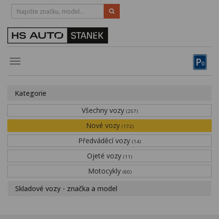
HOTLINE:
STRAKONICE
-
383 335 366
PÍSEK
-
381 670 607
P
Toggle
0
navigation
Vozy, motocykly, elektrokola
Kategorie
Půjčovna
Všechny vozy
(257)
Obytné vozy
Nové vozy
(172)
Předváděcí vozy
Servis
(14)
Ojeté vozy
(11)
Financování
Motocykly
(60)
Novinky
Skladové vozy - značka a model
Záruka