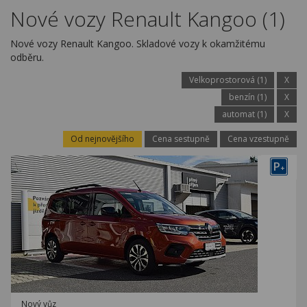
Kariéra
Nové vozy Renault Kangoo (1)
Kontakty
Nové vozy Renault Kangoo. Skladové vozy k okamžitému
odběru.
Velkoprostorová (1)
X
benzín (1)
X
automat (1)
X
Od nejnovějšího
Cena sestupně
Cena vzestupně
P
+
Nový vůz