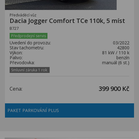
Předváděcí vůz
Dacia Jogger Comfort TCe 110k, 5 míst
B727
Předprodejní servis
Uvedení do provozu:
03/2022
Stav tachometru:
42800
Výkon:
81 kW / 110 k
Palivo:
benzín
Převodovka:
manuál (6 st.)
Smluvní záruka 1 rok
399 900 Kč
Cena:
PAKET PARKOVÁNÍ PLUS