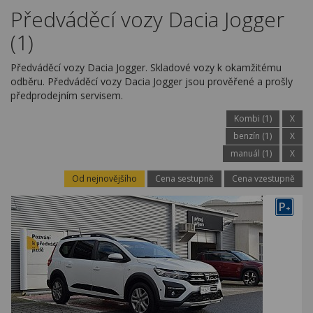
Kariéra
Předváděcí vozy Dacia Jogger
(1)
Kontakty
Předváděcí vozy Dacia Jogger. Skladové vozy k okamžitému
odběru. Předváděcí vozy Dacia Jogger jsou prověřené a prošly
předprodejním servisem.
Kombi (1)
X
benzín (1)
X
manuál (1)
X
Od nejnovějšího
Cena sestupně
Cena vzestupně
P
+