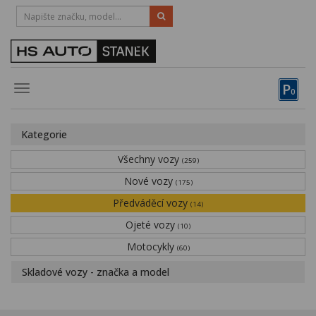
HOTLINE:
STRAKONICE
-
383 335 366
PÍSEK
-
381 670 607
P
Toggle
0
navigation
Vozy, motocykly, elektrokola
Kategorie
Půjčovna
Všechny vozy
(259)
Obytné vozy
Nové vozy
(175)
Předváděcí vozy
Servis
(14)
Ojeté vozy
(10)
Financování
Motocykly
(60)
Novinky
Skladové vozy - značka a model
Záruka