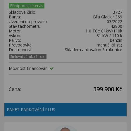
Kariéra
Předprodejní servis
Skladové číslo:
B727
Kontakty
Barva:
Bílá Glacier 369
Uvedení do provozu:
03/2022
Stav tachometru:
42800
Motor:
1,0 TCe 81kW/110k
Výkon:
81 kW / 110 k
Palivo:
benzín
Převodovka:
manuál (6 st.)
Dostupnost:
Skladem autosalon Strakonice
Smluvní záruka 1 rok
Možnost financování
399 900 Kč
Cena:
PAKET PARKOVÁNÍ PLUS