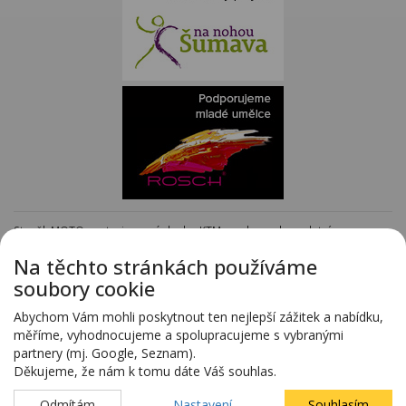
Staněk MOTO - autorizovaný dealer KTM - e-shop s kompletním
sortimentem KTM
www.stanekmoto.cz
Na těchto stránkách používáme
Předváděcí vozy - kompletní nabídka na specializovaných stránkách
soubory cookie
www.predvadeci-vozy.cz
Vozy 4x4 a vozy SUV - kompletní nabídka na specializovaných stránkách
Abychom Vám mohli poskytnout ten nejlepší zážitek a nabídku,
www.4x4-suv.cz
měříme, vyhodnocujeme a spolupracujeme s vybranými
Firma HS Auto Staněk s.r.o. si vyhrazuje právo změny vyplývající z chyby
partnery (mj. Google, Seznam).
zadání.
Děkujeme, že nám k tomu dáte Váš souhlas.
Webdesign:
Blovský.cz
,
Spinao s.r.o.
Odmítám
Nastavení
Souhlasím