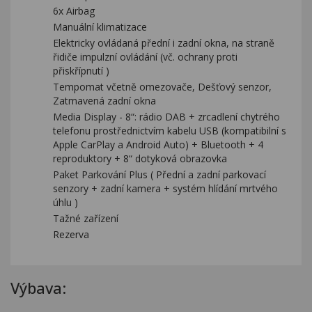
6x Airbag
Manuální klimatizace
Elektricky ovládaná přední i zadní okna, na straně
řidiče impulzní ovládání (vč. ochrany proti
přiskřípnutí )
Tempomat včetně omezovače, Dešťový senzor,
Zatmavená zadní okna
Media Display - 8“: rádio DAB + zrcadlení chytrého
telefonu prostřednictvím kabelu USB (kompatibilní s
Apple CarPlay a Android Auto) + Bluetooth + 4
reproduktory + 8“ dotyková obrazovka
Paket Parkování Plus ( Přední a zadní parkovací
senzory + zadní kamera + systém hlídání mrtvého
úhlu )
Tažné zařízení
Rezerva
Výbava: