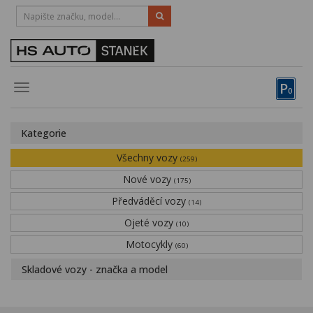
HOTLINE:
STRAKONICE
-
383 335 366
PÍSEK
-
381 670 607
P
Toggle
0
navigation
Vozy, motocykly, elektrokola
Kategorie
Půjčovna
Všechny vozy
(259)
Obytné vozy
Nové vozy
(175)
Předváděcí vozy
Servis
(14)
Ojeté vozy
(10)
Financování
Motocykly
(60)
Novinky
Skladové vozy - značka a model
Záruka