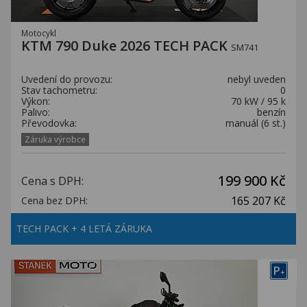
Motocykl
KTM 790 Duke 2026 TECH PACK
SM741
Uvedení do provozu:
nebyl uveden
Stav tachometru:
0
Výkon:
70 kW / 95 k
Palivo:
benzín
Převodovka:
manuál (6 st.)
Záruka výrobce
199 900 Kč
Cena s DPH:
165 207 Kč
Cena bez DPH:
TECH PACK + 4 LETÁ ZÁRUKA
P
+