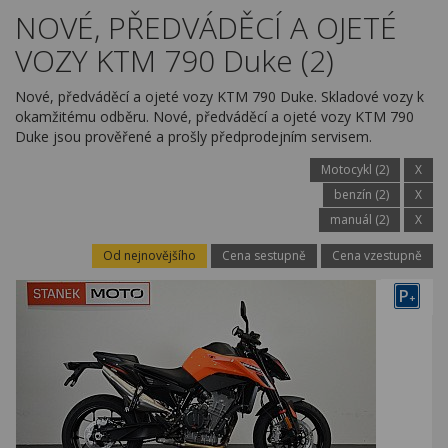
Kariéra
NOVÉ, PŘEDVÁDĚCÍ A OJETÉ
VOZY KTM 790 Duke (2)
Kontakty
Nové, předváděcí a ojeté vozy KTM 790 Duke. Skladové vozy k
okamžitému odběru. Nové, předváděcí a ojeté vozy KTM 790
Duke jsou prověřené a prošly předprodejním servisem.
Motocykl (2)
X
benzín (2)
X
manuál (2)
X
Od nejnovějšího
Cena sestupně
Cena vzestupně
P
+