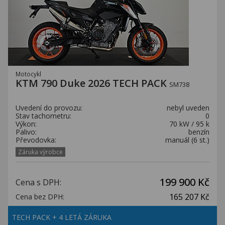
Motocykl
KTM 790 Duke 2026 TECH PACK
SM738
Uvedení do provozu:
nebyl uveden
Stav tachometru:
0
Výkon:
70 kW / 95 k
Palivo:
benzín
Převodovka:
manuál (6 st.)
Záruka výrobce
199 900 Kč
Cena s DPH:
165 207 Kč
Cena bez DPH:
TECH PACK + 4 LETÁ ZÁRUKA