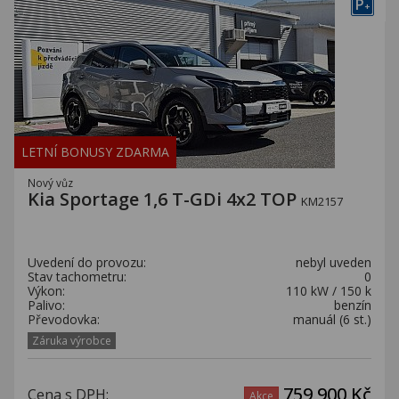
P
+
LETNÍ BONUSY ZDARMA
Nový vůz
Kia Sportage 1,6 T-GDi 4x2 TOP
KM2157
Uvedení do provozu:
nebyl uveden
Stav tachometru:
0
Výkon:
110 kW / 150 k
Palivo:
benzín
Převodovka:
manuál (6 st.)
Záruka výrobce
759 900 Kč
Cena s DPH:
Akce