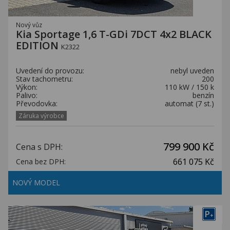
Nový vůz
Kia Sportage 1,6 T-GDi 7DCT 4x2 BLACK
EDITION
K2322
Uvedení do provozu:
nebyl uveden
Stav tachometru:
200
Výkon:
110 kW / 150 k
Palivo:
benzín
Převodovka:
automat (7 st.)
Záruka výrobce
799 900 Kč
Cena s DPH:
661 075 Kč
Cena bez DPH:
NOVÝ MODEL
P
+