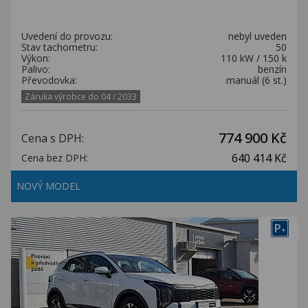
Uvedení do provozu:
nebyl uveden
Stav tachometru:
50
Výkon:
110 kW / 150 k
Palivo:
benzín
Převodovka:
manuál (6 st.)
Záruka výrobce do 04 / 2033
774 900 Kč
Cena s DPH:
640 414 Kč
Cena bez DPH:
NOVÝ MODEL
P
+