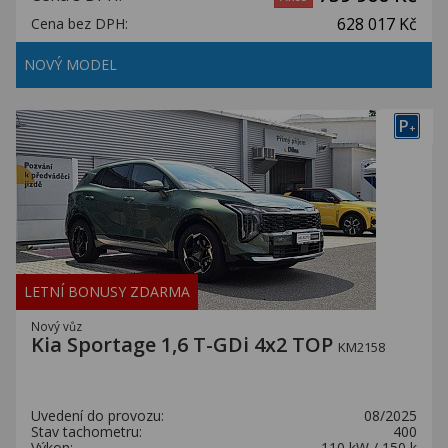
628 017 Kč
Cena bez DPH:
NOVÝ MODEL
P
+
LETNÍ BONUSY ZDARMA
Nový vůz
Kia Sportage 1,6 T-GDi 4x2 TOP
KM2158
Uvedení do provozu:
08/2025
Stav tachometru:
400
Výkon:
110 kW / 150 k