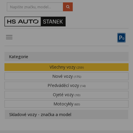
HOTLINE:
STRAKONICE
-
383 335 366
PÍSEK
-
381 670 607
P
Toggle
0
navigation
Vozy, motocykly, elektrokola
Kategorie
Půjčovna
Všechny vozy
(259)
Obytné vozy
Nové vozy
(175)
Předváděcí vozy
Servis
(14)
Ojeté vozy
(10)
Financování
Motocykly
(60)
Novinky
Skladové vozy - značka a model
Záruka