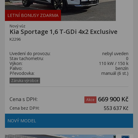
LETNÍ BONUSY ZDARMA
Nový vůz
Kia Sportage 1,6 T-GDi 4x2 Exclusive
K2296
Uvedení do provozu:
nebyl uveden
Stav tachometru:
0
Výkon:
110 kW / 150 k
Palivo:
benzín
Převodovka:
manuál (6 st.)
Záruka výrobce
669 900 Kč
Cena s DPH:
Akce
553 637 Kč
Cena bez DPH:
NOVÝ MODEL