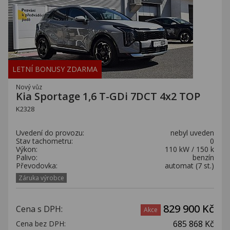
LETNÍ BONUSY ZDARMA
Nový vůz
Kia Sportage 1,6 T-GDi 7DCT 4x2 TOP
K2328
Uvedení do provozu:
nebyl uveden
Stav tachometru:
0
Výkon:
110 kW / 150 k
Palivo:
benzín
Převodovka:
automat (7 st.)
Záruka výrobce
829 900 Kč
Cena s DPH:
Akce
685 868 Kč
Cena bez DPH: