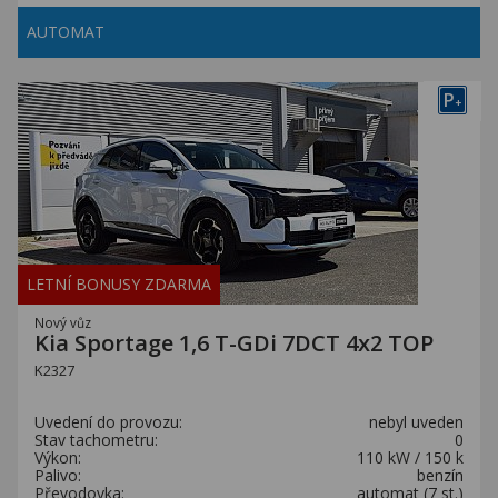
AUTOMAT
P
+
LETNÍ BONUSY ZDARMA
Nový vůz
Kia Sportage 1,6 T-GDi 7DCT 4x2 TOP
K2327
Uvedení do provozu:
nebyl uveden
Stav tachometru:
0
Výkon:
110 kW / 150 k
Palivo:
benzín
Převodovka:
automat (7 st.)