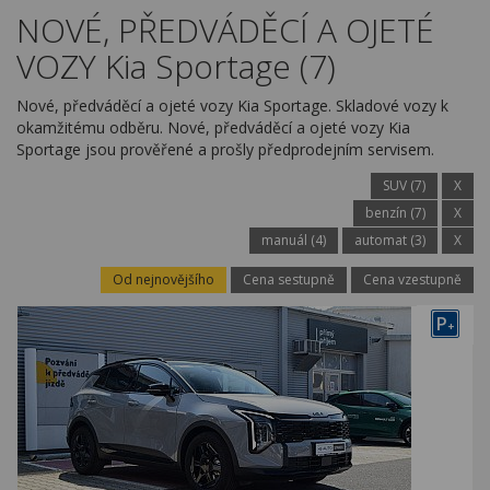
Kariéra
NOVÉ, PŘEDVÁDĚCÍ A OJETÉ
VOZY Kia Sportage (7)
Kontakty
Nové, předváděcí a ojeté vozy Kia Sportage. Skladové vozy k
okamžitému odběru. Nové, předváděcí a ojeté vozy Kia
Sportage jsou prověřené a prošly předprodejním servisem.
SUV (7)
X
benzín (7)
X
manuál (4)
automat (3)
X
Od nejnovějšího
Cena sestupně
Cena vzestupně
P
+