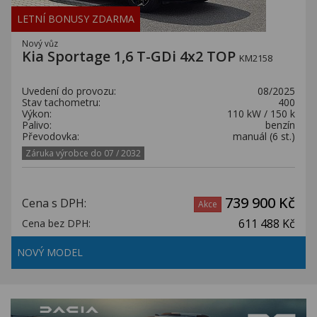
LETNÍ BONUSY ZDARMA
Nový vůz
Kia Sportage 1,6 T-GDi 4x2 TOP
KM2158
Uvedení do provozu:
08/2025
Stav tachometru:
400
Výkon:
110 kW / 150 k
Palivo:
benzín
Převodovka:
manuál (6 st.)
Záruka výrobce do 07 / 2032
739 900 Kč
Cena s DPH:
Akce
611 488 Kč
Cena bez DPH:
NOVÝ MODEL