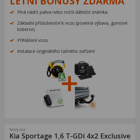
LETNÍ BONUSY ZDARMA
Kariéra
Plná nádrž paliva nebo roční dálniční známka
Kontakty
Základní příslušenství k vozu (povinná výbava, gumové
koberce)
Přihlášení vozu
Instalace originálního tažného zařízení
Nový vůz
Kia Sportage 1,6 T-GDi 4x2 Exclusive