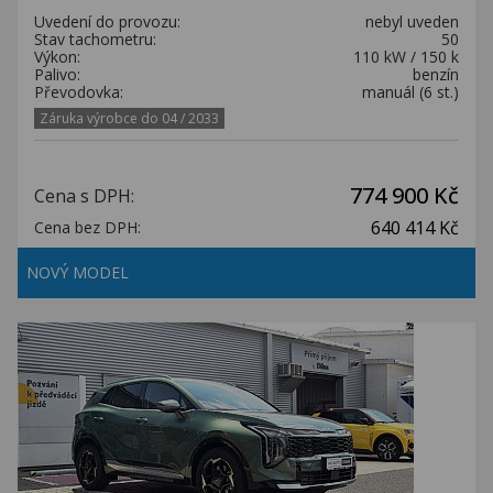
Uvedení do provozu:
nebyl uveden
Stav tachometru:
50
Výkon:
110 kW / 150 k
Palivo:
benzín
Převodovka:
manuál (6 st.)
Záruka výrobce do 04 / 2033
774 900 Kč
Cena s DPH:
640 414 Kč
Cena bez DPH:
NOVÝ MODEL