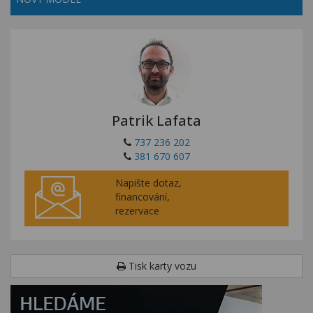
Patrik Lafata
737 236 202
381 670 607
Napište dotaz,
financování,
rezervace
Tisk karty vozu