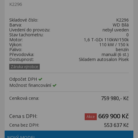
K2296
Skladové číslo:
K2296
Barva:
WD Bílá
Uvedení do provozu:
nebyl uveden
Stav tachometru:
0
Motor:
1,6 T-GDi 110kW/150k
Výkon:
110 kW / 150 k
Palivo:
benzín
Převodovka:
manuál (6 st.)
Dostupnost:
Skladem autosalon Písek
Záruka výrobce
Odpočet DPH
Možnost financování
759 980,- Kč
Ceníková cena:
669 900 Kč
Cena s DPH:
Akce
553 637 Kč
Cena bez DPH:
NOVÝ MODEL