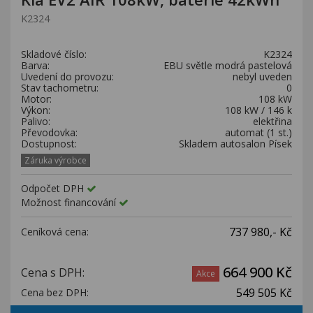
Kariéra
K2324
Kontakty
Skladové číslo:
K2324
Barva:
EBU světle modrá pastelová
Uvedení do provozu:
nebyl uveden
Stav tachometru:
0
Motor:
108 kW
Výkon:
108 kW / 146 k
Palivo:
elektřina
Převodovka:
automat (1 st.)
Dostupnost:
Skladem autosalon Písek
Záruka výrobce
Odpočet DPH
Možnost financování
737 980,- Kč
Ceníková cena:
664 900 Kč
Cena s DPH:
Akce
549 505 Kč
Cena bez DPH: