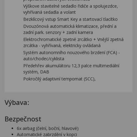
Výškove stavitelné sedadlo řidiče a spolujezdce,
vyhřívaná sedadla a volant
Bezklícový vstup Smart Key a startovací tlacítko
Dvouzónová automatická klimatizace, přední a
zadní park. senzory + zadní kamera
Elektrochromatické zpetné zrcátko + Vnější zpetná
zrcátka - vyhřívaná, elektricky ovládaná
Systém autonomního nouzového brzdení (FCA) -
auto/chodec/cyklista
Předehřev akumulátoru 12,3 palce multimediální
systém, DAB
Pokročilý adaptivní tempomat (SCC),
Výbava:
Bezpečnost
6x airbag (čelní, boční, hlavové)
Automatické zabrzdění v kopci