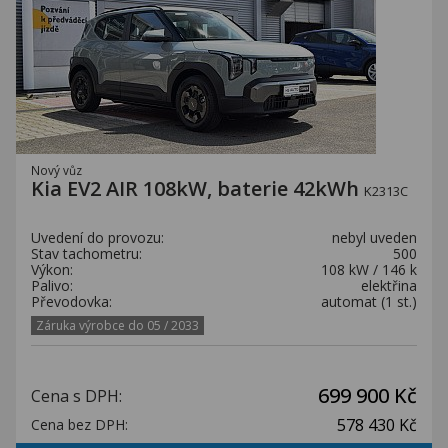
Nový vůz
Kia EV2 AIR 108kW, baterie 42kWh
K2313C
Uvedení do provozu:
nebyl uveden
Stav tachometru:
500
Výkon:
108 kW / 146 k
Palivo:
elektřina
Převodovka:
automat (1 st.)
Záruka výrobce do 05 / 2033
699 900 Kč
Cena s DPH:
578 430 Kč
Cena bez DPH: