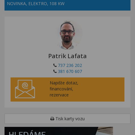
NOVINKA, ELEKTRO, 108 KW
Patrik Lafata
737 236 202
381 670 607
Napište dotaz,
financování,
rezervace
Tisk karty vozu