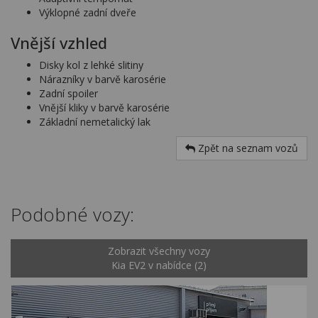
Výklopné zadní dveře
Vnější vzhled
Disky kol z lehké slitiny
Nárazníky v barvě karosérie
Zadní spoiler
Vnější kliky v barvě karosérie
Základní nemetalický lak
Zpět na seznam vozů
Podobné vozy:
Zobrazit všechny vozy
Kia EV2 v nabídce (2)