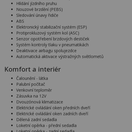
Hlídání jízdního pruhu
Nouzové brzdění (PEBS)
Sledování únavy řidiče
ABS
Elektronický stabilizační systém (ESP)
Protiprokluzový systém kol (ASC)
Senzor opotřebení brzdových destiček
Systém kontroly tlaku v pneumatikách
Deaktivace airbagu spolujezdce
Automatická aktivace výstražných světlometů
Komfort a interiér
Čalounění - látka
Palubní počítač
Venkovní teploměr
Zásuvka na 12V
Dvouzónová klimatizace
Elektrické ovládání oken předních dveří
Elektrické ovládání oken zadních dveří
Dělená zadní sedadla
Loketní opěrka - přední sedadla
Loketní opěrka - zadní sedadla