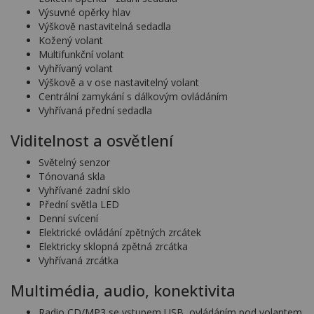
Výsuvné opěrky hlav
Výškově nastavitelná sedadla
Kožený volant
Multifunkční volant
Vyhřívaný volant
Výškově a v ose nastavitelný volant
Centrální zamykání s dálkovým ovládáním
Vyhřívaná přední sedadla
Viditelnost a osvětlení
Světelný senzor
Tónovaná skla
Vyhřívané zadní sklo
Přední světla LED
Denní svícení
Elektrické ovládání zpětných zrcátek
Elektricky sklopná zpětná zrcátka
Vyhřívaná zrcátka
Multimédia, audio, konektivita
Radio CD/MP3 se vstupem USB, ovládáním pod volantem