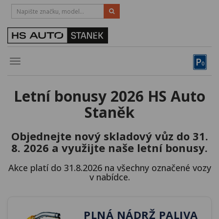
HOTLINE:
STRAKONICE
-
383 335 366
PÍSEK
-
381 670 607
P
Toggle
0
navigation
Vozy, motocykly, elektrokola
Letní bonusy 2026 HS Auto
Půjčovna
Staněk
Obytné vozy
Objednejte nový skladový vůz do 31.
Servis
8. 2026 a využijte naše letní bonusy.
Financování
Akce platí do 31.8.2026 na všechny označené vozy
v nabídce.
Novinky
Záruka
PLNÁ NÁDRŽ PALIVA