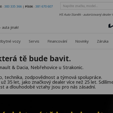
383 335 366
381 670 607
E
-
|
PÍSEK
-
HS Auto Staněk - autorizovaný dealer 
 auta jinak!
Obytné vozy
Servis
Financování
Novinky
Záruka
 která tě bude bavit.
nault & Dacia, Nebřehovice u Strakonic.
lo, technika, zodpovědnost a týmová spolupráce.
ž 35 let, jako značkový dealer více než 25 let. Sdílíme
ovost a dlouhodobé vztahy jsou pro nás zásadní.