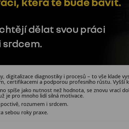
ny, digitalizace diagnostiky i procesů – to vše klade
 certifikacemi a podporou profesního růstu. Vyšší kv
no spíše jako nutnost než hodnota, se znovu vrací do
ž je pro mnoho lidí silná motivace.
ci poctivě, rozumem i srdcem.
za sebou roky praxe.