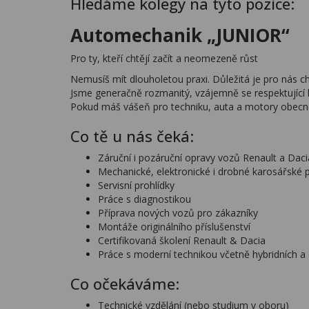
Hledáme kolegy na tyto pozice:
Automechanik „JUNIOR“
Pro ty, kteří chtějí začít a neomezeně růst
Nemusíš mít dlouholetou praxi. Důležitá je pro nás c
Jsme generačně rozmanitý, vzájemně se respektující k
Pokud máš vášeň pro techniku, auta a motory obecně
Co tě u nás čeká:
Záruční i pozáruční opravy vozů Renault a Daci
Mechanické, elektronické i drobné karosářské 
Servisní prohlídky
Práce s diagnostikou
Příprava nových vozů pro zákazníky
Montáže originálního příslušenství
Certifikovaná školení Renault & Dacia
Práce s moderní technikou včetně hybridních a 
Co očekáváme:
Technické vzdělání (nebo studium v oboru)