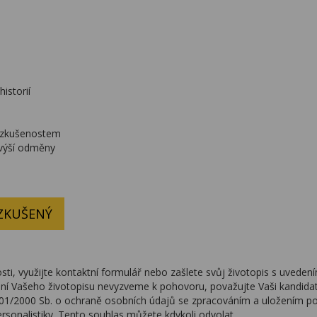
istorií
a zkušenostem
 výší odměny
 ZKUŠENÝ
ti, využijte kontaktní formulář nebo zašlete svůj životopis s uvede
ní Vašeho životopisu nevyzveme k pohovoru, považujte Vaši kandidat
101/2000 Sb. o ochraně osobních údajů se zpracováním a uložením po
ersonalistiky. Tento souhlas můžete kdykoli odvolat.