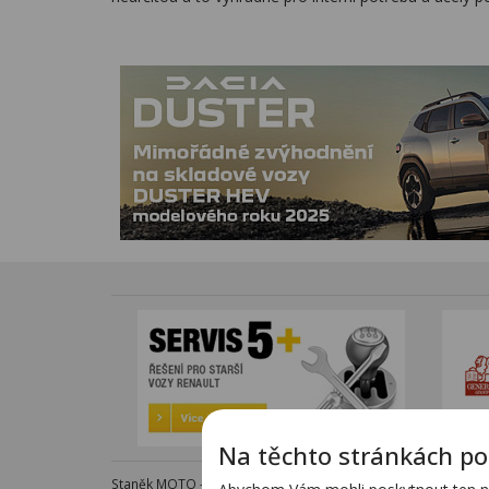
Na těchto stránkách po
Staněk MOTO - autorizovaný dealer KTM - e-shop s komple