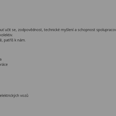
huť učit se, zodpovědnost, technické myšlení a schopnost spolupraco
olektiv.
, patříš k nám.
a
práce
elektrických vozů