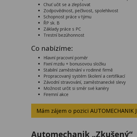
Chuť učit se a zlepšovat
Zodpovědnost, pečlivost, spolehlivost
Schopnost práce v týmu
ŘP sk. B
Základy práce s PC
Trestní bezúhonnost
Co nabízíme:
Hlavní pracovní poměr
Fixní mzdu + bonusovou složku
Stabilní zaměstnání v rodinné firmě
Propracovaný systém školení a certifikací
Závodní stravování, zaměstnanecké slevy
Možnost určit si směr své kariéry
Firemní akce
Mám zájem o pozici AUTOMECHANIK 
Automechanik „Zkušený“