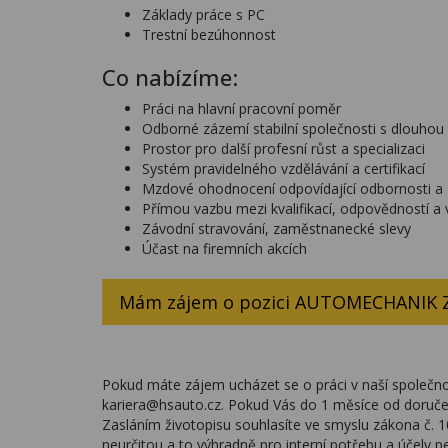
Základy práce s PC
Trestní bezúhonnost
Co nabízíme:
Práci na hlavní pracovní poměr
Odborné zázemí stabilní společnosti s dlouhou h
Prostor pro další profesní růst a specializaci
Systém pravidelného vzdělávání a certifikací
Mzdové ohodnocení odpovídající odbornosti 
Přímou vazbu mezi kvalifikací, odpovědností a
Závodní stravování, zaměstnanecké slevy
Účast na firemních akcích
Mám zájem o pozici AUTOMECHANIK
Pokud máte zájem ucházet se o práci v naší společnos
kariera@hsauto.cz. Pokud Vás do 1 měsíce od doruče
Zasláním životopisu souhlasíte ve smyslu zákona č. 
neurčitou a to výhradně pro interní potřebu a účely p