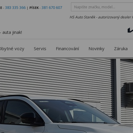
383 335 366
381 670 607
E
-
|
PÍSEK
-
HS Auto Staněk - autorizovaný dealer 
 auta jinak!
Obytné vozy
Servis
Financování
Novinky
Záruka