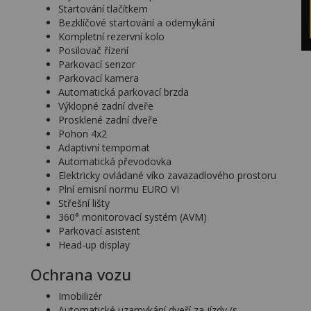
Startování tlačítkem
Bezklíčové startování a odemykání
Kompletní rezervní kolo
Posilovač řízení
Parkovací senzor
Parkovací kamera
Automatická parkovací brzda
Výklopné zadní dveře
Prosklené zadní dveře
Pohon 4x2
Adaptivní tempomat
Automatická převodovka
Elektricky ovládané víko zavazadlového prostoru
Plní emisní normu EURO VI
Střešní lišty
360° monitorovací systém (AVM)
Parkovací asistent
Head-up display
Ochrana vozu
Imobilizér
Automatické uzamykání dveří za jízdy (s