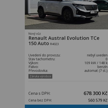
Nový vůz
Renault Austral Evolution TCe
150 Auto
R4023
Uvedení do provozu:
nebyl uveden
Stav tachometru:
0
Výkon:
109 kW / 148 k
Palivo:
benzín
Převodovka:
automat (7 st.)
Záruka výrobce
678 300 Kč
Cena s DPH:
560 579 Kč
Cena bez DPH: