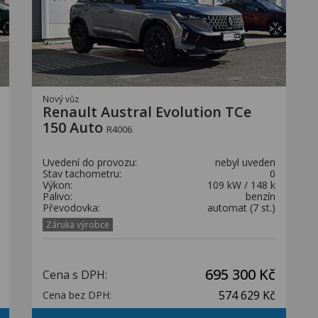
Nový vůz
Renault Austral Evolution TCe
150 Auto
R4006
Uvedení do provozu:
nebyl uveden
Stav tachometru:
0
Výkon:
109 kW / 148 k
Palivo:
benzín
Převodovka:
automat (7 st.)
Záruka výrobce
695 300 Kč
Cena s DPH:
574 629 Kč
Cena bez DPH: