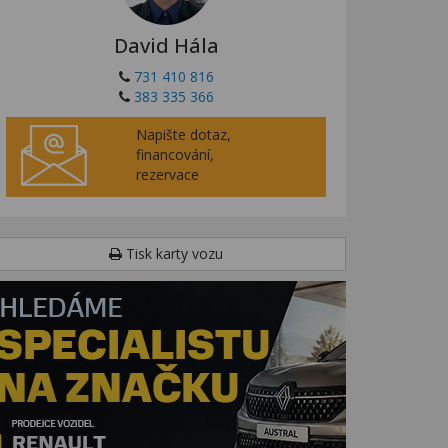
David Hála
731 410 816
383 335 366
Napište dotaz,
financování,
rezervace
Tisk karty vozu