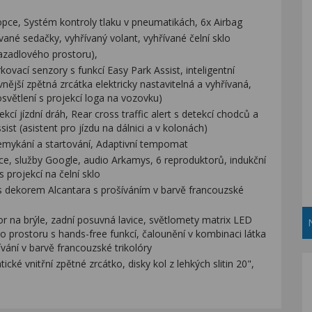
opce, Systém kontroly tlaku v pneumatikách, 6x Airbag
né sedačky, vyhřívaný volant, vyhřívané čelní sklo
vazadlového prostoru),
kovací senzory s funkcí Easy Park Assist, inteligentní
ější zpětná zrcátka elektricky nastavitelná a vyhřívaná,
osvětlení s projekcí loga na vozovku)
cí jízdní dráh, Rear cross traffic alert s detekcí chodců a
sist (asistent pro jízdu na dálnici a v kolonách)
emykání a startování, Adaptivní tempomat
ce, služby Google, audio Arkamys, 6 reproduktorů, indukční
 projekcí na čelní sklo
s dekorem Alcantara s prošíváním v barvě francouzské
r na brýle, zadní posuvná lavice, světlomety matrix LED
ho prostoru s hands-free funkcí, čalounění v kombinaci látka
vání v barvě francouzské trikolóry
ké vnitřní zpětné zrcátko, disky kol z lehkých slitin 20",