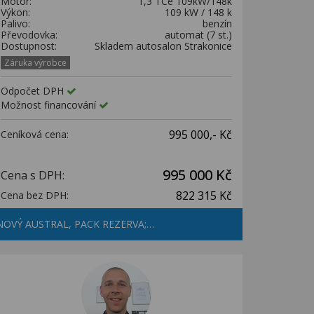
Motor:
1,3 TCe 109kW/148k
Výkon:
109 kW / 148 k
Palivo:
benzín
Převodovka:
automat (7 st.)
Dostupnost:
Skladem autosalon Strakonice
Záruka výrobce
Odpočet DPH
Možnost financování
995 000,- Kč
Ceníková cena:
995 000 Kč
Cena s DPH:
822 315 Kč
Cena bez DPH:
NOVÝ AUSTRAL, PACK REZERVA;…