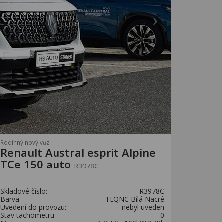
Rodinný nový vůz
Renault Austral esprit Alpine
TCe 150 auto
R3978C
Skladové číslo:
R3978C
Barva:
TEQNC Bílá Nacré
Uvedení do provozu:
nebyl uveden
Stav tachometru:
0