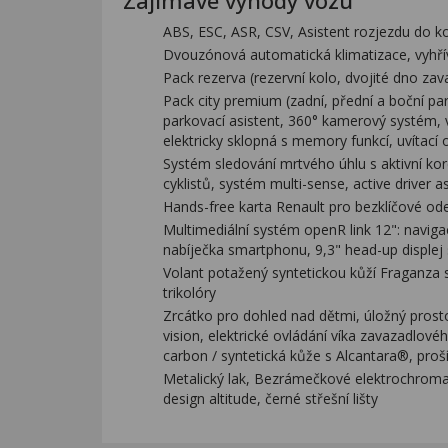
Zajímavé výhody vozu
ABS, ESC, ASR, CSV, Asistent rozjezdu do k
Dvouzónová automatická klimatizace, vyhříva
Pack rezerva (rezervní kolo, dvojité dno za
Pack city premium (zadní, přední a boční par
parkovací asistent, 360° kamerový systém, vn
elektricky sklopná s memory funkcí, uvítací 
Systém sledování mrtvého úhlu s aktivní korek
cyklistů, systém multi-sense, active driver as
Hands-free karta Renault pro bezklíčové od
Multimediální systém openR link 12": naviga
nabíječka smartphonu, 9,3" head-up displej s
Volant potažený syntetickou kůží Fraganza 
trikolóry
Zrcátko pro dohled nad dětmi, úložný prosto
vision, elektrické ovládání víka zavazadlové
carbon / syntetická kůže s Alcantara®, proší
Metalický lak, Bezrámečkové elektrochromatic
design altitude, černé střešní lišty