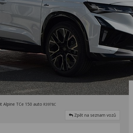
it Alpine TCe 150 auto
R3978C
Zpět na seznam vozů