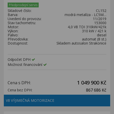
Kariéra
Předprodejní servis
Skladové číslo:
CL152
Kontakty
Barva:
modrá metalíza - LC5M…
Uvedení do provozu:
11/2019
Stav tachometru:
153000
Motor:
4,0 V8 TDI 310kW/421k
Výkon:
310 kW / 421 k
Palivo:
diesel
Převodovka:
automat (8 st.)
Dostupnost:
Skladem autosalon Strakonice
Odpočet DPH
Možnost financování
1 049 900 Kč
Cena s DPH:
867 686 Kč
Cena bez DPH:
V8 VÝJIMEČNÁ MOTORIZACE