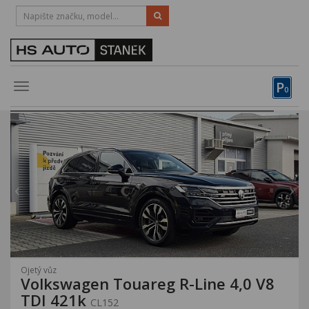
HOTLINE:
STRAKONICE
-
383 335 366
PÍSEK
-
381 670 607
P
Toggle
0
navigation
Vozy, motocykly, elektrokola
Půjčovna
Obytné vozy
Servis
Financování
Novinky
Ojetý vůz
Volkswagen Touareg R-Line 4,0 V8
Záruka
TDI 421k
CL152