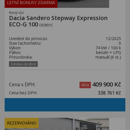
LETNÍ BONUSY ZDARMA
Nový vůz
Dacia Sandero Stepway Expression
ECO-G 100
DD801C
Uvedení do provozu:
12/2025
Stav tachometru:
0
Výkon:
74 kW / 100 k
Palivo:
benzín + LPG
Převodovka:
manuál (6 st.)
Záruka výrobce
409 900 Kč
Cena s DPH:
Akce
338 761 Kč
Cena bez DPH:
REZERVOVÁNO