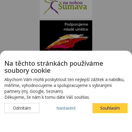
Na těchto stránkách používáme
Staněk MOTO - autorizovaný dealer KTM - e-shop s kompletním
soubory cookie
sortimentem KTM
www.stanekmoto.cz
Abychom Vám mohli poskytnout ten nejlepší zážitek a nabídku,
Předváděcí vozy - kompletní nabídka na specializovaných stránkách
měříme, vyhodnocujeme a spolupracujeme s vybranými
www.predvadeci-vozy.cz
partnery (mj. Google, Seznam).
Vozy 4x4 a vozy SUV - kompletní nabídka na specializovaných stránkách
Děkujeme, že nám k tomu dáte Váš souhlas.
www.4x4-suv.cz
Firma HS Auto Staněk s.r.o. si vyhrazuje právo změny vyplývající z chyby
Odmítám
Nastavení
Souhlasím
zadání.
Webdesign:
Blovský.cz
,
Spinao s.r.o.