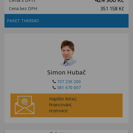
Cena s DPH:
351 158 Kč
Cena bez DPH:
PAKET THERMO
Simon Hubač
737 236 200
381 670 607
Napište dotaz,
financování,
rezervace