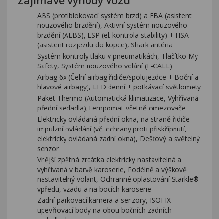
Zajímavé výhody vozu
ABS (protiblokovací systém brzd) a EBA (asistent
nouzového brzdění), Aktivní systém nouzového
brzdění (AEBS), ESP (el. kontrola stability) + HSA
(asistent rozjezdu do kopce), Shark anténa
Systém kontroly tlaku v pneumatikách, Tlačítko My
Safety, Systém nouzového volání (E-CALL)
Airbag 6x (Čelní airbag řidiče/spolujezdce + Boční a
hlavové airbagy), LED denní + potkávací světlomety
Paket Thermo (Automatická klimatizace, Vyhřívaná
přední sedadla),Tempomat včetně omezovače
Elektricky ovládaná přední okna, na straně řidiče
impulzní ovládání (vč. ochrany proti přiskřípnutí,
elektricky ovládaná zadní okna), Dešťový a světelný
senzor
Vnější zpětná zrcátka elektricky nastavitelná a
vyhřívaná v barvě karoserie, Podélně a výškově
nastavitelný volant, Ochranné oplastování Starkle®
vpředu, vzadu a na bocích karoserie
Zadní parkovací kamera a senzory, ISOFIX
upevňovací body na obou bočních zadních