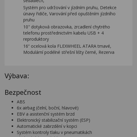
sedadlech,
Systém pro udržování v jízdním pruhu, Detekce
únavy řidiče, Varování před opuštěním jízdního
pruhu
10" dotyková obrazovka, zrcadlení chytrého
telefonu prostřednictvím kabelu USB + 4
reproduktory
16“ ocelová kola FLEXWHEEL ATARA tmavé,
Modulární podélné střešní lišty černé, Rezerva
Výbava:
Bezpečnost
ABS
6x airbag (čelní, boční, hlavové)
EBV a asistenční systém brzd
Elektronický stabilizační systém (ESP)
Automatické zabrzdění v kopci
Systém kontroly tlaku v pneumatikách