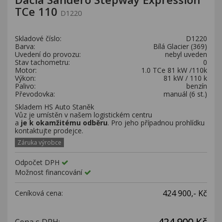
Kariéra
TCe 110
D1220
Kontakty
Skladové číslo:
D1220
Barva:
Bílá Glacier (369)
Uvedení do provozu:
nebyl uveden
Stav tachometru:
0
Motor:
1.0 TCe 81 kW /110k
Výkon:
81 kW / 110 k
Palivo:
benzín
Převodovka:
manuál (6 st.)
Skladem HS Auto Staněk
Vůz je umístěn v našem logistickém centru
a
je k okamžitému odběru
. Pro jeho případnou prohlídku
kontaktujte prodejce.
Záruka výrobce
Odpočet DPH
Možnost financování
424 900,- Kč
Ceníková cena:
424 900 Kč