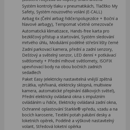
Systém kontroly tlaku v pneumatikách, Tlačítko My
Safety, Systém nouzového volání (E-CALL)
Airbag 6x (Čelní airbag řidiče/spolujezdce + Boční a
hlavové airbagy), Tempomat včetně omezovače
Automatická klimatizace, Hands-free karta pro
bezklíčový přístup a startování, Systém sledování
mrtvého úhlu, Modulární podélné střešní lišty černé
Zadní parkovací kamera, přední a zadní senzory,
Dešťový a světelný senzor, LED denní + potkávací
světlomety + Přední mlhové světlomety, ISOFIX
upevňovací body na obou bočních zadních
sedadlech
Paket Easy (elektricky nastavitelná vnější zpětná
zrcátka, vyhřívaná, elektricky sklopná, multiview
kamera, automatické přepínání dálkových světel),
Přední elektricky ovládaná okna s impulzním
ovládáním u řidiče, Elektricky ovládaná zadní okna,
Ochranné oplastování Starkle® vpředu, vzadu a na
bocích karoserie, Textilní potah palubní desky a
loketních opěrek, Podélně a výškově nastavitelný
volant, Středová loketní opěrka