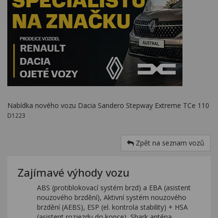
Nabídka nového vozu Dacia Sandero Stepway Extreme TCe 110
D1223
Zpět na seznam vozů
Zajímavé výhody vozu
ABS (protiblokovací systém brzd) a EBA (asistent
nouzového brzdění), Aktivní systém nouzového
brzdění (AEBS), ESP (el. kontrola stability) + HSA
(asistent rozjezdu do kopce), Shark anténa