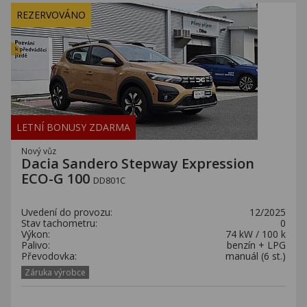
REZERVOVÁNO
LETNÍ BONUSY ZDARMA
Nový vůz
Dacia Sandero Stepway Expression
ECO-G 100
DD801C
Uvedení do provozu:
12/2025
Stav tachometru:
0
Výkon:
74 kW / 100 k
Palivo:
benzín + LPG
Převodovka:
manuál (6 st.)
Záruka výrobce