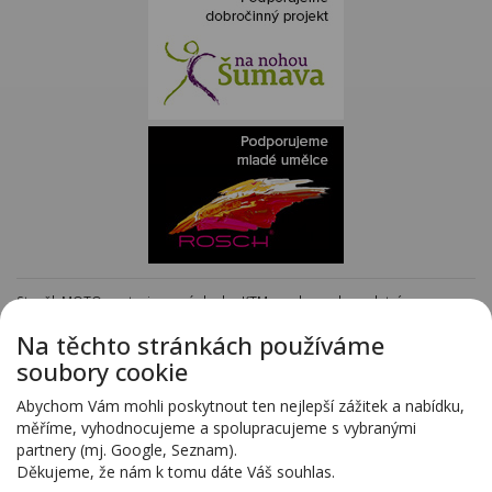
Staněk MOTO - autorizovaný dealer KTM - e-shop s kompletním
sortimentem KTM
www.stanekmoto.cz
Na těchto stránkách používáme
Předváděcí vozy - kompletní nabídka na specializovaných stránkách
soubory cookie
www.predvadeci-vozy.cz
Vozy 4x4 a vozy SUV - kompletní nabídka na specializovaných stránkách
Abychom Vám mohli poskytnout ten nejlepší zážitek a nabídku,
www.4x4-suv.cz
měříme, vyhodnocujeme a spolupracujeme s vybranými
Firma HS Auto Staněk s.r.o. si vyhrazuje právo změny vyplývající z chyby
partnery (mj. Google, Seznam).
zadání.
Děkujeme, že nám k tomu dáte Váš souhlas.
Webdesign:
Blovský.cz
,
Spinao s.r.o.