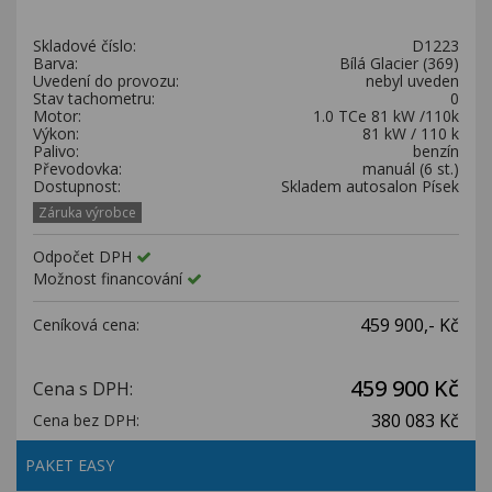
Kariéra
Skladové číslo:
D1223
Kontakty
Barva:
Bílá Glacier (369)
Uvedení do provozu:
nebyl uveden
Stav tachometru:
0
Motor:
1.0 TCe 81 kW /110k
Výkon:
81 kW / 110 k
Palivo:
benzín
Převodovka:
manuál (6 st.)
Dostupnost:
Skladem autosalon Písek
Záruka výrobce
Odpočet DPH
Možnost financování
459 900,- Kč
Ceníková cena:
459 900 Kč
Cena s DPH:
380 083 Kč
Cena bez DPH:
PAKET EASY