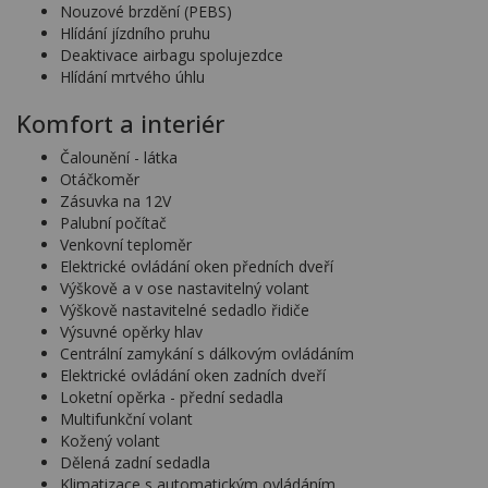
Nouzové brzdění (PEBS)
Hlídání jízdního pruhu
Deaktivace airbagu spolujezdce
Hlídání mrtvého úhlu
Komfort a interiér
Čalounění - látka
Otáčkoměr
Zásuvka na 12V
Palubní počítač
Venkovní teploměr
Elektrické ovládání oken předních dveří
Výškově a v ose nastavitelný volant
Výškově nastavitelné sedadlo řidiče
Výsuvné opěrky hlav
Centrální zamykání s dálkovým ovládáním
Elektrické ovládání oken zadních dveří
Loketní opěrka - přední sedadla
Multifunkční volant
Kožený volant
Dělená zadní sedadla
Klimatizace s automatickým ovládáním