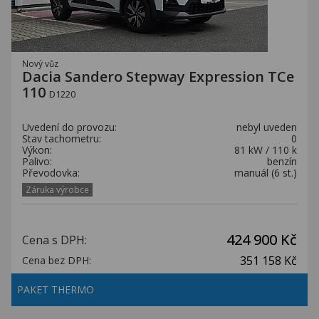
Nový vůz
Dacia Sandero Stepway Expression TCe
110
D1220
Uvedení do provozu:
nebyl uveden
Stav tachometru:
0
Výkon:
81 kW / 110 k
Palivo:
benzín
Převodovka:
manuál (6 st.)
Záruka výrobce
424 900 Kč
Cena s DPH:
351 158 Kč
Cena bez DPH:
PAKET THERMO