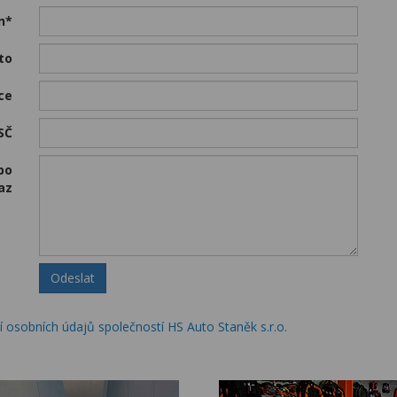
n*
ěsto
ce
SČ
bo
az
Odeslat
 osobních údajů společností HS Auto Staněk s.r.o.