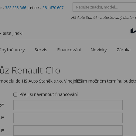
383 335 366
381 670 607
E
-
|
PÍSEK
-
HS Auto Staněk - autorizovaný dealer 
 auta jinak!
Obytné vozy
Servis
Financování
Novinky
Záruka
ůz Renault Clio
odelu do HS Auto Staněk s.r.o. V nejbližším možném termínu budete
Přeji si navrhnout financování
o*
í*
l*