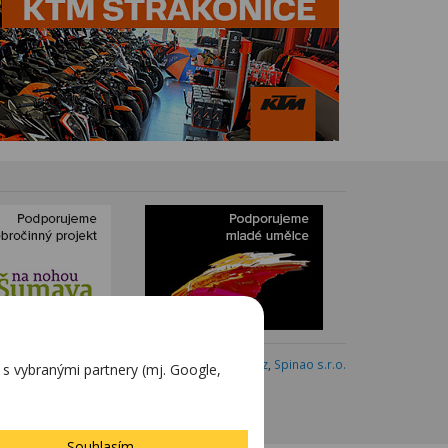
Webdesign:
Blovský.cz
,
Spinao s.r.o.
 vybranými partnery (mj. Google,
Souhlasím