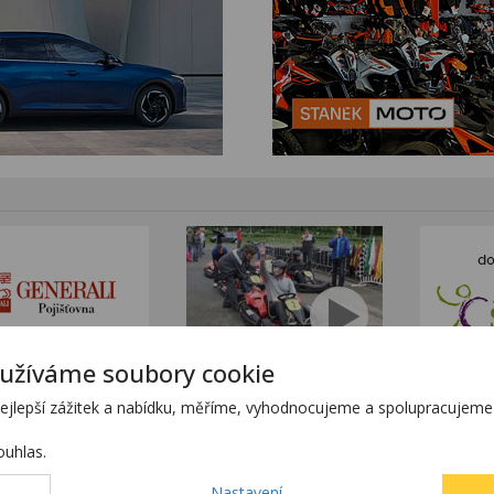
užíváme soubory cookie
tním sortimentem KTM
www.stanekmoto.cz
lepší zážitek a nabídku, měříme, vyhodnocujeme a spolupracujeme s
tránkách
www.predvadeci-vozy.cz
h stránkách
www.4x4-suv.cz
uhlas.
ící z chyby zadání.
Nastavení