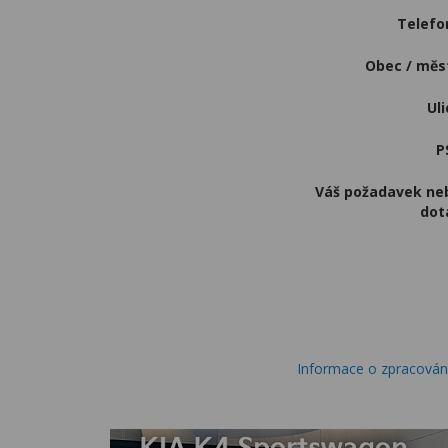
Telefo
Obec / m
Uli
P
Váš požadavek ne
dot
Informace o zpracování