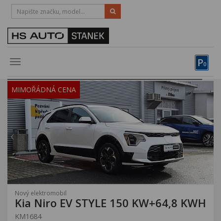
HOTLINE:
STRAKONICE
-
383 335 366
PÍSEK
-
381 670 607
P
Toggle
0
navigation
Vozy, motocykly, elektrokola
MIMOŘÁDNÁ CENA
Půjčovna
Obytné vozy
Servis
Financování
Novinky
Nový elektromobil
Kia Niro EV STYLE 150 KW+64,8 KWH
Záruka
KM1684