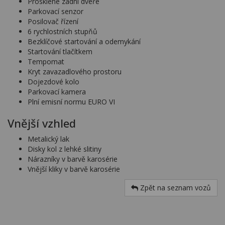
Prosklené zadní dveře
Parkovací senzor
Posilovač řízení
6 rychlostních stupňů
Bezklíčové startování a odemykání
Startování tlačítkem
Tempomat
Kryt zavazadlového prostoru
Dojezdové kolo
Parkovací kamera
Plní emisní normu EURO VI
Vnější vzhled
Metalický lak
Disky kol z lehké slitiny
Nárazníky v barvě karosérie
Vnější kliky v barvě karosérie
Zpět na seznam vozů