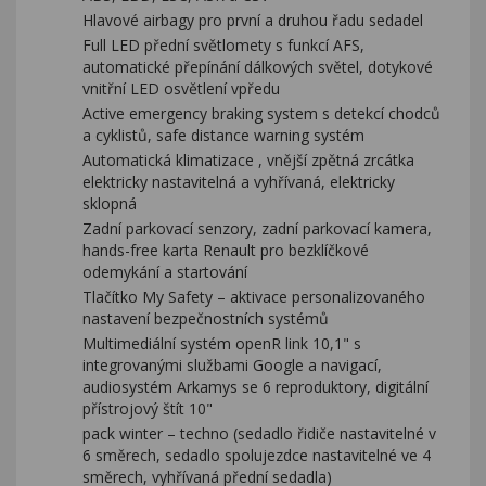
Hlavové airbagy pro první a druhou řadu sedadel
Full LED přední světlomety s funkcí AFS,
automatické přepínání dálkových světel, dotykové
vnitřní LED osvětlení vpředu
Active emergency braking system s detekcí chodců
a cyklistů, safe distance warning systém
Automatická klimatizace , vnější zpětná zrcátka
elektricky nastavitelná a vyhřívaná, elektricky
sklopná
Zadní parkovací senzory, zadní parkovací kamera,
hands-free karta Renault pro bezklíčkové
odemykání a startování
Tlačítko My Safety – aktivace personalizovaného
nastavení bezpečnostních systémů
Multimediální systém openR link 10,1" s
integrovanými službami Google a navigací,
audiosystém Arkamys se 6 reproduktory, digitální
přístrojový štít 10"
pack winter – techno (sedadlo řidiče nastavitelné v
6 směrech, sedadlo spolujezdce nastavitelné ve 4
směrech, vyhřívaná přední sedadla)