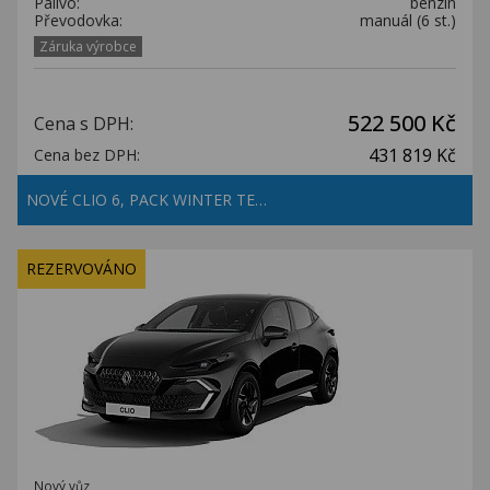
Palivo:
benzín
Převodovka:
manuál (6 st.)
Záruka výrobce
522 500 Kč
Cena s DPH:
431 819 Kč
Cena bez DPH:
NOVÉ CLIO 6, PACK WINTER TE…
REZERVOVÁNO
Nový vůz