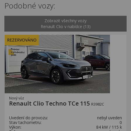
Podobné vozy:
Zobrazit všechny vozy
Renault Clio v nabídce (13)
REZERVOVÁNO
Nový vůz
Renault Clio Techno TCe 115
R3982C
Uvedení do provozu:
nebyl uveden
Stav tachometru:
0
Výkon:
84 kW / 115 k