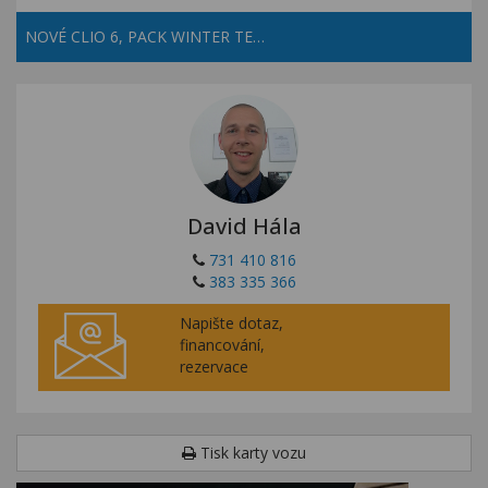
NOVÉ CLIO 6, PACK WINTER TE…
David Hála
731 410 816
383 335 366
Napište dotaz,
financování,
rezervace
Tisk karty vozu