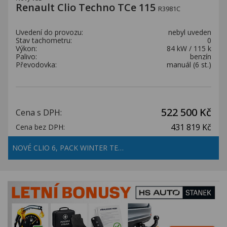
Renault Clio Techno TCe 115
R3981C
Uvedení do provozu:
nebyl uveden
Stav tachometru:
0
Výkon:
84 kW / 115 k
Palivo:
benzín
Převodovka:
manuál (6 st.)
522 500 Kč
Cena s DPH:
431 819 Kč
Cena bez DPH:
NOVÉ CLIO 6, PACK WINTER TE…