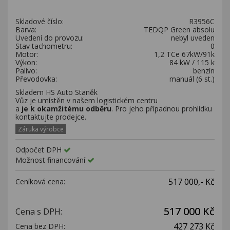
Kariéra
Skladové číslo:
R3956C
Kontakty
Barva:
TEDQP Green absolu
Uvedení do provozu:
nebyl uveden
Stav tachometru:
0
Motor:
1,2 TCe 67kW/91k
Výkon:
84 kW / 115 k
Palivo:
benzín
Převodovka:
manuál (6 st.)
Skladem HS Auto Staněk
Vůz je umístěn v našem logistickém centru
a
je k okamžitému odběru
. Pro jeho případnou prohlídku
kontaktujte prodejce.
Záruka výrobce
Odpočet DPH
Možnost financování
517 000,- Kč
Ceníková cena:
517 000 Kč
Cena s DPH:
427 273 Kč
Cena bez DPH: