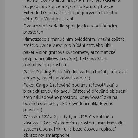
Elektronický stabilizační systém ESC vč. asistenta
rozjezdu do kopce a systému kontroly trakce
Extended Grip a asistenta při poryvech bočního
větru Side Wind Assistant
Dvoumístné sedadlo spolujezdce s odkládacím
prostorem
Klimatizace s manuálním ovládáním, Vnitřní zpětné
zrcátko „Wide View“ pro hlídání mrtvého úhlu
paket Vision (mlhové světlomety, automatické
přepínání dálkových světel), LED osvětlení
nákladového prostoru
Paket Parking Extra (přední, zadní a boční parkovací
senzory, zadní parkovací kamera)
Paket Cargo 2 (dřevěná podlaha (dřevotříska) s
protiskluzovou úpravou, částečné dřevěné obložení
stěn nákladového prostoru, upevňovací oka na
bočních stěnách , LED osvětlení nákladového
prostoru)
Zásuvka 12V a 2 porty typu USB-C v kabině a
zásuvka 12V v nákladovém prostoru, multimediální
systém OpenR link 10" s bezdrátovou replikací
obrazovky smartphone