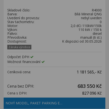
Kariéra
Skladové číslo:
R4000
Kontakty
Barva:
Bílá Mineral QNG
Uvedení do provozu:
nebyl uveden
Stav tachometru:
0
Motor:
2,0 dCi 110kW/150k
Výkon:
110 kW / 150 k
Palivo:
diesel
Převodovka:
manuál (6 st.)
Dostupnost:
K dispozici od 30.05.2026
Záruka výrobce
Odpočet DPH
Možnost financování
1 181 565,- Kč
Ceníková cena:
683 550 Kč
Cena bez DPH:
827 096 Kč
Cena s DPH:
NOVÝ MODEL, PAKET PARKING E…