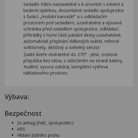
Sedadlo řidiče nastavitelné v 6 úrovních s loketní a
bederní opěrkou, dvoumístné sedadlo spolujezdce
s funkcí „mobilní kancelář“ a s odkládacím
prostorem pod sedadlem, uzavíratelná a výsuvná
schránka před sedadlem spolujezdce, odkládací
přihrádky v horní části palubní desky uzavíratelné,
automatické přepínání dálkových světel, mlhové
světlomety, dešťový a světelný senzor
Zadní dveře otvíratelné do 270° - plné, ocelová
přepážka bez okna, s obložením na straně kabiny,
Kvalitní, vysoce odolná, kompletní výdřeva
nákladového prostoru
Výbava:
Bezpečnost
2x airbag (řidič, spolujezdec)
ABS
Hlídání jízdního pruhu