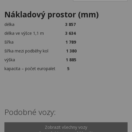
Nákladový prostor (mm)
délka
3 857
délka ve výšce 1,1 m
3 634
šířka
1 789
šířka mezi podběhy kol
1 380
výška
1 885
kapacita – počet europalet
5
Podobné vozy:
Zobrazit všechny vozy