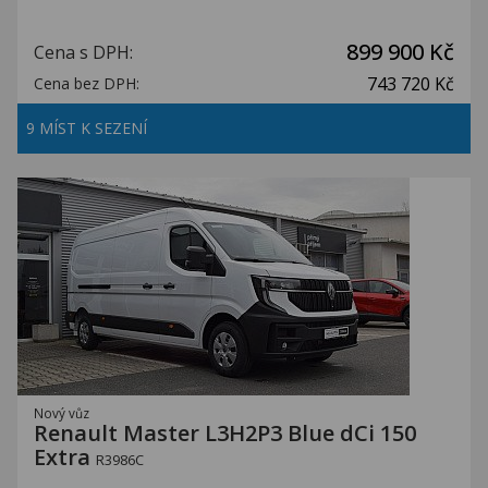
899 900 Kč
Cena s DPH:
743 720 Kč
Cena bez DPH:
9 MÍST K SEZENÍ
Nový vůz
Renault Master L3H2P3 Blue dCi 150
Extra
R3986C