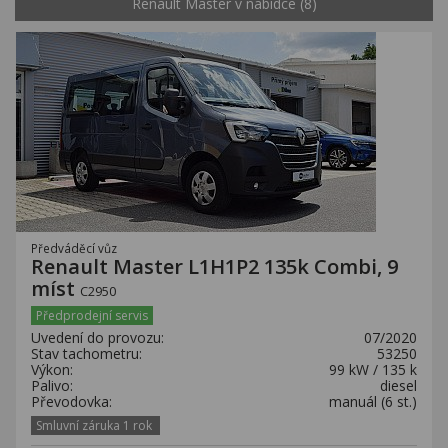
Renault Master v nabídce (8)
Předváděcí vůz
Renault Master L1H1P2 135k Combi, 9
míst
C2950
Předprodejní servis
Uvedení do provozu:
07/2020
Stav tachometru:
53250
Výkon:
99 kW / 135 k
Palivo:
diesel
Převodovka:
manuál (6 st.)
Smluvní záruka 1 rok