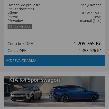
Uvedení do provozu:
nebyl uveden
Stav tachometru:
0
Výkon:
110 kW / 150 k
Palivo:
diesel
Převodovka:
manuál (6 st.)
Záruka výrobce
1 205 765 Kč
Cena bez DPH:
1 458 976 Kč
Cena s DPH:
VÝDŘEVA ZDARMA