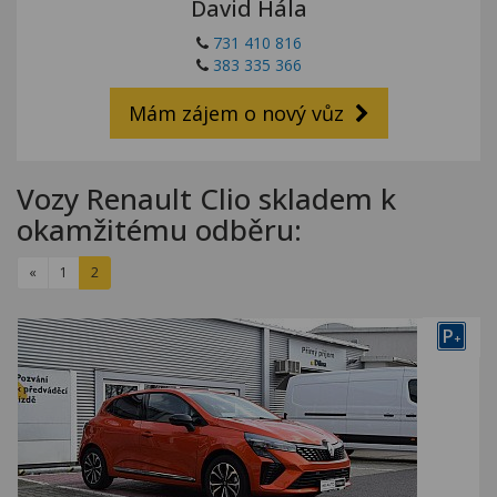
David Hála
Kariéra
731 410 816
Kontakty
383 335 366
Mám zájem o nový vůz
Vozy Renault Clio skladem k
okamžitému odběru:
«
1
2
P
+