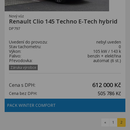
Nový vůz
Renault Clio 145 Techno E-Tech hybrid
DP797
Uvedení do provozu:
nebyl uveden
Stav tachometru:
0
Výkon:
105 kW / 143 k
Palivo:
benzín + elektřina
Převodovka:
automat (6 st.)
Záruka výrobce
612 000 Kč
Cena s DPH:
505 786 Kč
Cena bez DPH:
PACK WINTER COMFORT
«
1
2