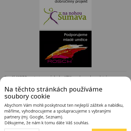
Staněk MOTO - autorizovaný dealer KTM - e-shop s kompletním
sortimentem KTM
www.stanekmoto.cz
Na těchto stránkách používáme
Předváděcí vozy - kompletní nabídka na specializovaných stránkách
soubory cookie
www.predvadeci-vozy.cz
Vozy 4x4 a vozy SUV - kompletní nabídka na specializovaných stránkách
Abychom Vám mohli poskytnout ten nejlepší zážitek a nabídku,
www.4x4-suv.cz
měříme, vyhodnocujeme a spolupracujeme s vybranými
Firma HS Auto Staněk s.r.o. si vyhrazuje právo změny vyplývající z chyby
partnery (mj. Google, Seznam).
zadání.
Děkujeme, že nám k tomu dáte Váš souhlas.
Webdesign:
Blovský.cz
,
Spinao s.r.o.