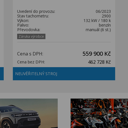
Uvedení do provozu:
06/2023
Stav tachometru:
2900
Výkon:
132 kW / 180 k
Palivo:
benzín
Převodovka:
manuál (6 st.)
Záruka výrobce
559 900 Kč
Cena s DPH:
462 728 Kč
Cena bez DPH:
NEUVĚŘITELNÝ STROJ