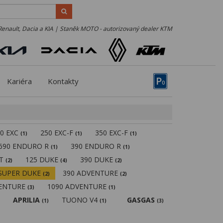
Renault, Dacia a KIA | Staněk MOTO - autorizovaný dealer KTM
P
Kariéra
Kontakty
0
50 EXC
250 EXC-F
350 EXC-F
(1)
(1)
(1)
690 ENDURO R
390 ENDURO R
(1)
(1)
MT
125 DUKE
390 DUKE
(2)
(4)
(2)
 SUPER DUKE
390 ADVENTURE
(2)
(2)
VENTURE
1090 ADVENTURE
(3)
(1)
APRILIA
TUONO V4
GASGAS
(1)
(1)
(3)