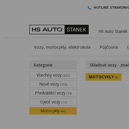
HOTLINE:
STRAKONIC
HS Auto Staněk -
Vozy, motocykly, elektrokola
Půjčovna
Kategorie
Skladové vozy - zna
Všechny vozy
(257)
MOTOCYKLY
60
Nové vozy
(172)
Předváděcí vozy
(14)
Ojeté vozy
(11)
Motocykly
(60)