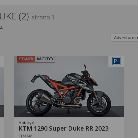
UKE (2)
strana 1
u.
Adventure
(
P
+
Motocykl
KTM 1290 Super Duke RR 2023
CLM345