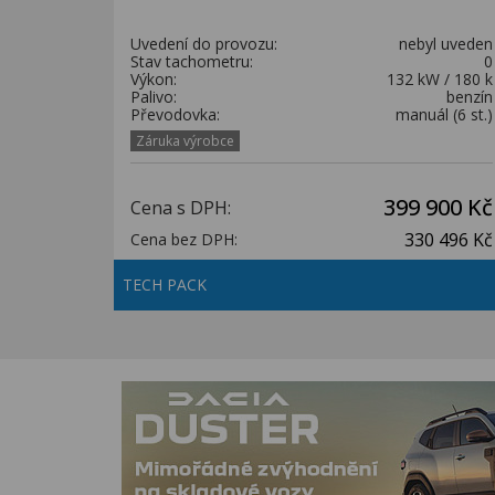
Uvedení do provozu:
nebyl uveden
Stav tachometru:
0
Výkon:
132 kW / 180 k
Palivo:
benzín
Převodovka:
manuál (6 st.)
Záruka výrobce
399 900 Kč
Cena s DPH:
330 496 Kč
Cena bez DPH:
TECH PACK