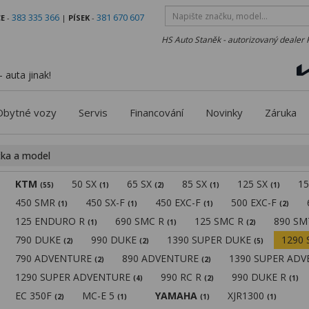
383 335 366
381 670 607
E
-
|
PÍSEK
-
HS Auto Staněk - autorizovaný dealer 
 auta jinak!
Obytné vozy
Servis
Financování
Novinky
Záruka
čka a model
KTM
50 SX
65 SX
85 SX
125 SX
1
(55)
(1)
(2)
(1)
(1)
450 SMR
450 SX-F
450 EXC-F
500 EXC-F
(1)
(1)
(1)
(2)
125 ENDURO R
690 SMC R
125 SMC R
890 S
(1)
(1)
(2)
790 DUKE
990 DUKE
1390 SUPER DUKE
1290
(2)
(2)
(5)
790 ADVENTURE
890 ADVENTURE
1390 SUPER AD
(2)
(2)
1290 SUPER ADVENTURE
990 RC R
990 DUKE R
(4)
(2)
(1)
EC 350F
MC-E 5
YAMAHA
XJR1300
(2)
(1)
(1)
(1)