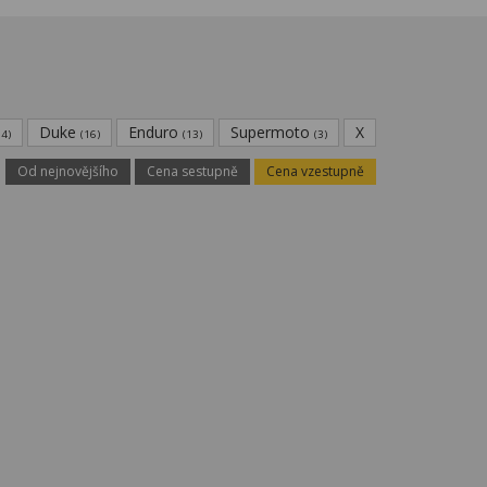
Duke
Enduro
Supermoto
X
14)
(16)
(13)
(3)
Od nejnovějšího
Cena sestupně
Cena vzestupně