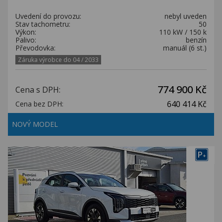
Uvedení do provozu:
nebyl uveden
Stav tachometru:
50
Výkon:
110 kW / 150 k
Palivo:
benzín
Převodovka:
manuál (6 st.)
Záruka výrobce do 04 / 2033
774 900 Kč
Cena s DPH:
640 414 Kč
Cena bez DPH:
NOVÝ MODEL
P
+