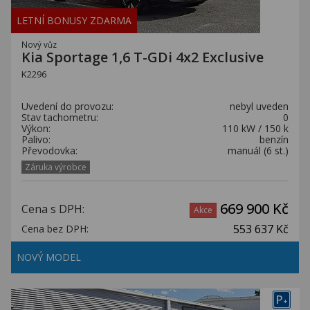
LETNÍ BONUSY ZDARMA
Nový vůz
Kia Sportage 1,6 T-GDi 4x2 Exclusive
K2296
Uvedení do provozu:
nebyl uveden
Stav tachometru:
0
Výkon:
110 kW / 150 k
Palivo:
benzín
Převodovka:
manuál (6 st.)
Záruka výrobce
669 900 Kč
Cena s DPH:
Akce
553 637 Kč
Cena bez DPH:
NOVÝ MODEL
P
+