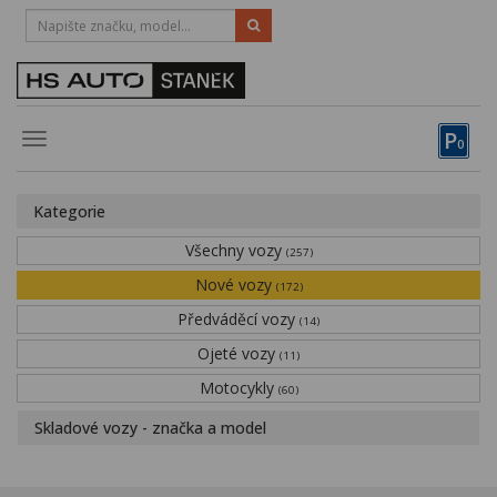
HOTLINE:
STRAKONICE
-
383 335 366
PÍSEK
-
381 670 607
P
Toggle
0
navigation
Vozy, motocykly, elektrokola
Kategorie
Půjčovna
Všechny vozy
(257)
Obytné vozy
Nové vozy
(172)
Předváděcí vozy
Servis
(14)
Ojeté vozy
(11)
Financování
Motocykly
(60)
Novinky
Skladové vozy - značka a model
Záruka