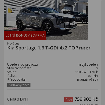
LETNÍ BONUSY ZDARMA
Nový vůz
Kia Sportage 1,6 T-GDi 4x2 TOP
KM2157
Uvedení do provozu:
nebyl uveden
Stav tachometru:
0
Výkon:
110 kW / 150 k
Palivo:
benzín
Převodovka:
manuál (6 st.)
Záruka výrobce
759 900 Kč
Cena s DPH:
Akce