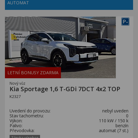
AUTOMAT
P
+
LETNÍ BONUSY ZDARMA
Nový vůz
Kia Sportage 1,6 T-GDi 7DCT 4x2 TOP
K2327
Uvedení do provozu:
nebyl uveden
Stav tachometru:
0
Výkon:
110 kW / 150 k
Palivo:
benzín
Převodovka:
automat (7 st.)
Záruka výrobce