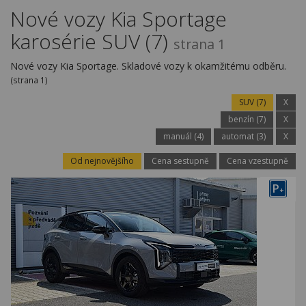
Kariéra
Nové vozy Kia Sportage
karosérie SUV (7)
Kontakty
strana 1
Nové vozy Kia Sportage. Skladové vozy k okamžitému odběru.
(strana 1)
SUV (7)
X
benzín (7)
X
manuál (4)
automat (3)
X
Od nejnovějšího
Cena sestupně
Cena vzestupně
P
+