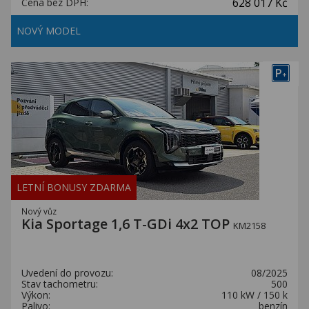
628 017 Kč
Cena bez DPH:
NOVÝ MODEL
P
+
LETNÍ BONUSY ZDARMA
Nový vůz
Kia Sportage 1,6 T-GDi 4x2 TOP
KM2158
Uvedení do provozu:
08/2025
Stav tachometru:
500
Výkon:
110 kW / 150 k
Palivo:
benzín