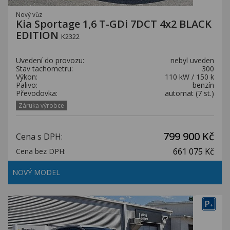
Nový vůz
Kia Sportage 1,6 T-GDi 7DCT 4x2 BLACK
EDITION
K2322
Uvedení do provozu:
nebyl uveden
Stav tachometru:
300
Výkon:
110 kW / 150 k
Palivo:
benzín
Převodovka:
automat (7 st.)
Záruka výrobce
799 900 Kč
Cena s DPH:
661 075 Kč
Cena bez DPH:
NOVÝ MODEL
P
+