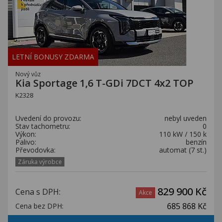
LETNÍ BONUSY ZDARMA
Nový vůz
Kia Sportage 1,6 T-GDi 7DCT 4x2 TOP
K2328
Uvedení do provozu:
nebyl uveden
Stav tachometru:
0
Výkon:
110 kW / 150 k
Palivo:
benzín
Převodovka:
automat (7 st.)
Záruka výrobce
829 900 Kč
Cena s DPH:
Akce
685 868 Kč
Cena bez DPH: