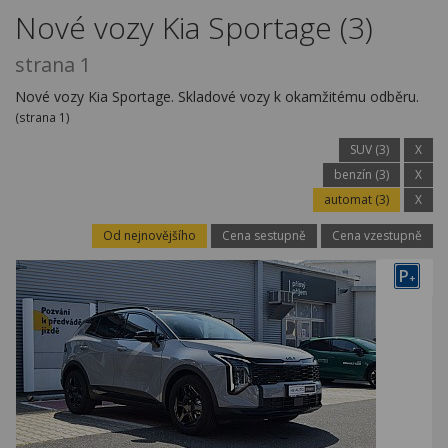
Kariéra
Nové vozy Kia Sportage (3)
Kontakty
strana 1
Nové vozy Kia Sportage. Skladové vozy k okamžitému odběru.
(strana 1)
SUV (3)
X
benzín (3)
X
automat (3)
X
Od nejnovějšího
Cena sestupně
Cena vzestupně
P
+