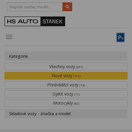
HOTLINE:
STRAKONICE
-
383 335 366
PÍSEK
-
381 670 607
P
Toggle
0
navigation
Vozy, motocykly, elektrokola
Kategorie
Půjčovna
Všechny vozy
(257)
Obytné vozy
Nové vozy
(172)
Předváděcí vozy
Servis
(14)
Ojeté vozy
(11)
Financování
Motocykly
(60)
Novinky
Skladové vozy - značka a model
Záruka