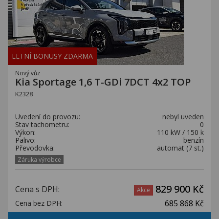
LETNÍ BONUSY ZDARMA
Nový vůz
Kia Sportage 1,6 T-GDi 7DCT 4x2 TOP
K2328
Uvedení do provozu:
nebyl uveden
Stav tachometru:
0
Výkon:
110 kW / 150 k
Palivo:
benzín
Převodovka:
automat (7 st.)
Záruka výrobce
829 900 Kč
Cena s DPH:
Akce
685 868 Kč
Cena bez DPH: