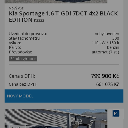
Nový vůz
Kia Sportage 1,6 T-GDi 7DCT 4x2 BLACK
EDITION
K2322
Uvedení do provozu:
nebyl uveden
Stav tachometru:
300
Výkon:
110 kW / 150 k
Palivo:
benzín
Převodovka:
automat (7 st.)
Záruka výrobce
799 900 Kč
Cena s DPH:
661 075 Kč
Cena bez DPH:
NOVÝ MODEL
P
+