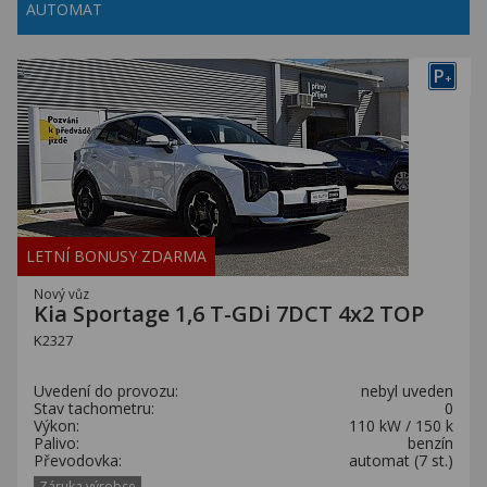
AUTOMAT
P
+
LETNÍ BONUSY ZDARMA
Nový vůz
Kia Sportage 1,6 T-GDi 7DCT 4x2 TOP
K2327
Uvedení do provozu:
nebyl uveden
Stav tachometru:
0
Výkon:
110 kW / 150 k
Palivo:
benzín
Převodovka:
automat (7 st.)
Záruka výrobce