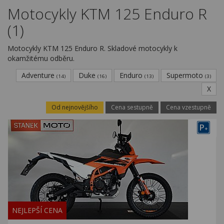
Kariéra
Motocykly KTM 125 Enduro R
(1)
Kontakty
Motocykly KTM 125 Enduro R. Skladové motocykly k
okamžitému odběru.
Adventure
Duke
Enduro
Supermoto
(14)
(16)
(13)
(3)
X
Od nejnovějšího
Cena sestupně
Cena vzestupně
P
+
NEJLEPŠÍ CENA