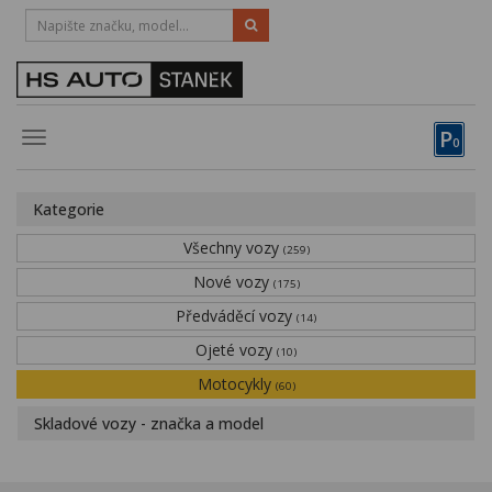
HOTLINE:
STRAKONICE
-
383 335 366
PÍSEK
-
381 670 607
P
Toggle
0
navigation
Vozy, motocykly, elektrokola
Kategorie
Půjčovna
Všechny vozy
(259)
Obytné vozy
Nové vozy
(175)
Předváděcí vozy
Servis
(14)
Ojeté vozy
(10)
Financování
Motocykly
(60)
Novinky
Skladové vozy - značka a model
Záruka