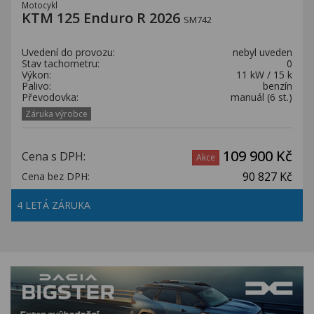
Motocykl
KTM 125 Enduro R 2026
SM742
Uvedení do provozu:
nebyl uveden
Stav tachometru:
0
Výkon:
11 kW / 15 k
Palivo:
benzín
Převodovka:
manuál (6 st.)
Záruka výrobce
109 900 Kč
Cena s DPH:
Akce
90 827 Kč
Cena bez DPH:
4 LETÁ ZÁRUKA