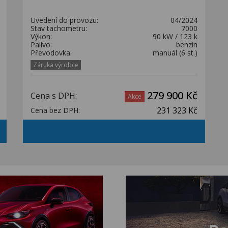
Uvedení do provozu:
04/2024
Stav tachometru:
7000
Výkon:
90 kW / 123 k
Palivo:
benzín
Převodovka:
manuál (6 st.)
Záruka výrobce
279 900 Kč
Cena s DPH:
Akce
231 323 Kč
Cena bez DPH: