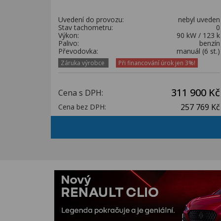
Uvedení do provozu:
nebyl uveden
Stav tachometru:
0
Výkon:
90 kW / 123 k
Palivo:
benzín
Převodovka:
manuál (6 st.)
Záruka výrobce
Při financování úrok jen 3%!
311 900 Kč
Cena s DPH:
257 769 Kč
Cena bez DPH: