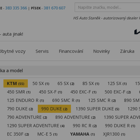
383 335 366
381 670 607
E
-
|
PÍSEK
-
HS Auto Staněk - autorizovaný dealer 
 auta jinak!
Obytné vozy
Servis
Financování
Novinky
Záruka
čka a model
KTM
50 SX
65 SX
85 SX
125 SX
1
(55)
(1)
(2)
(1)
(1)
450 SMR
450 SX-F
450 EXC-F
500 EXC-F
(1)
(1)
(1)
(2)
125 ENDURO R
690 SMC R
125 SMC R
890 S
(1)
(1)
(2)
790 DUKE
990 DUKE
1390 SUPER DUKE
1290
(2)
(2)
(5)
790 ADVENTURE
890 ADVENTURE
1390 SUPER AD
(2)
(2)
1290 SUPER ADVENTURE
990 RC R
990 DUKE R
(4)
(2)
(1)
EC 350F
MC-E 5
YAMAHA
XJR1300
(2)
(1)
(1)
(1)