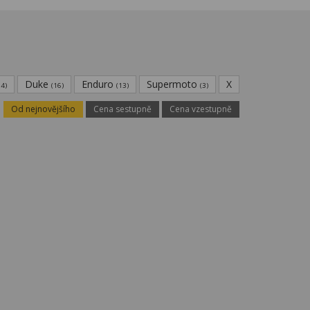
Duke
Enduro
Supermoto
X
14)
(16)
(13)
(3)
Od nejnovějšího
Cena sestupně
Cena vzestupně