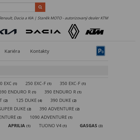
Renault, Dacia a KIA | Staněk MOTO - autorizovaný dealer KTM
P
Kariéra
Kontakty
0
50 EXC
250 EXC-F
350 EXC-F
(1)
(1)
(1)
690 ENDURO R
390 ENDURO R
(1)
(1)
MT
125 DUKE
390 DUKE
(2)
(4)
(2)
 SUPER DUKE
390 ADVENTURE
(2)
(2)
VENTURE
1090 ADVENTURE
(3)
(1)
APRILIA
TUONO V4
GASGAS
(1)
(1)
(3)