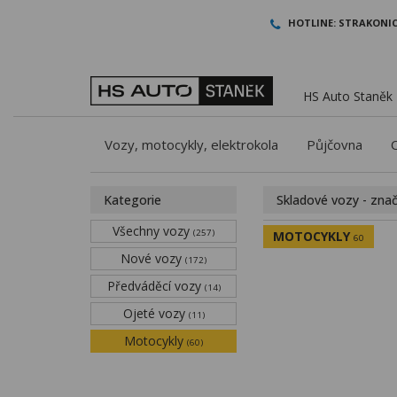
HOTLINE:
STRAKONIC
HS Auto Staněk -
Vozy, motocykly, elektrokola
Půjčovna
Kategorie
Skladové vozy - zna
Všechny vozy
(257)
MOTOCYKLY
60
Nové vozy
(172)
Předváděcí vozy
(14)
Ojeté vozy
(11)
Motocykly
(60)