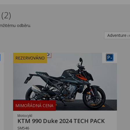
(2)
mžitému odběru.
Adventure
(
P
REZERVOVÁNO
+
MIMOŘÁDNÁ CENA
Motocykl
KTM 990 Duke 2024 TECH PACK
SM546