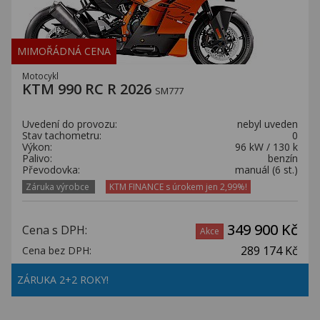
MIMOŘÁDNÁ CENA
Motocykl
KTM 990 RC R 2026
SM777
Uvedení do provozu:
nebyl uveden
Stav tachometru:
0
Výkon:
96 kW / 130 k
Palivo:
benzín
Převodovka:
manuál (6 st.)
Záruka výrobce
KTM FINANCE s úrokem jen 2,99%!
349 900 Kč
Cena s DPH:
Akce
289 174 Kč
Cena bez DPH:
ZÁRUKA 2+2 ROKY!