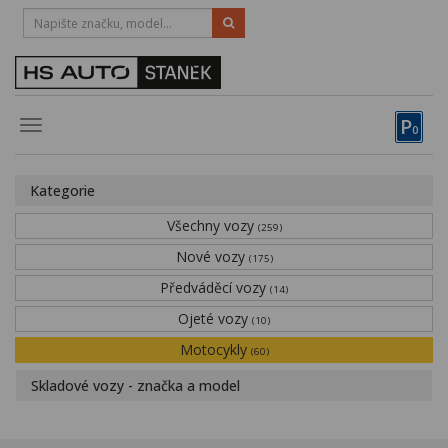
HOTLINE:
STRAKONICE
-
383 335 366
PÍSEK
-
381 670 607
P
Toggle
0
navigation
Vozy, motocykly, elektrokola
Kategorie
Půjčovna
Všechny vozy
(259)
Obytné vozy
Nové vozy
(175)
Předváděcí vozy
Servis
(14)
Ojeté vozy
(10)
Financování
Motocykly
(60)
Novinky
Skladové vozy - značka a model
Záruka