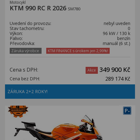
Motocykl
KTM 990 RC R 2026
SM780
Uvedení do provozu:
nebyl uveden
Stav tachometru:
0
Výkon:
96 kW / 130 k
Palivo:
benzín
Převodovka:
manuál (6 st.)
Záruka výrobce
KTM FINANCE s úrokem jen 2,99%!
349 900 Kč
Cena s DPH:
Akce
289 174 Kč
Cena bez DPH:
ZÁRUKA 2+2 ROKY!
P
+