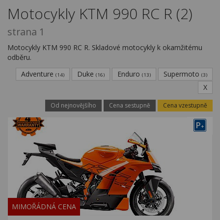
Kariéra
Motocykly KTM 990 RC R (2)
Kontakty
strana 1
Motocykly KTM 990 RC R. Skladové motocykly k okamžitému
odběru.
Adventure
Duke
Enduro
Supermoto
(14)
(16)
(13)
(3)
X
Od nejnovějšího
Cena sestupně
Cena vzestupně
P
+
MIMOŘÁDNÁ CENA