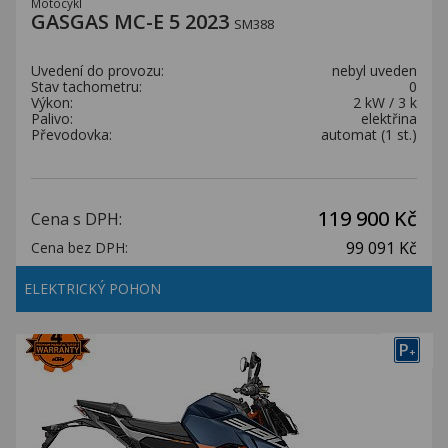
Motocykl
GASGAS MC-E 5 2023
SM388
Uvedení do provozu:
nebyl uveden
Stav tachometru:
0
Výkon:
2 kW / 3 k
Palivo:
elektřina
Převodovka:
automat (1 st.)
119 900 Kč
Cena s DPH:
99 091 Kč
Cena bez DPH:
ELEKTRICKÝ POHON
P
+