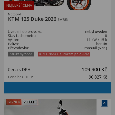
NEJLEPŠÍ CENA
Motocykl
KTM 125 Duke 2026
SM783
Uvedení do provozu:
nebyl uveden
Stav tachometru:
0
Výkon:
11 kW / 15 k
Palivo:
benzín
Převodovka:
manuál (6 st.)
Záruka výrobce
KTM FINANCE s úrokem jen 2,99%!
109 900 Kč
Cena s DPH:
90 827 Kč
Cena bez DPH:
P
+