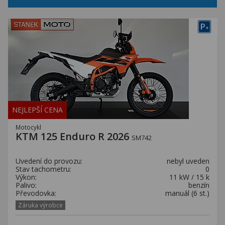
P
+
NEJLEPŠÍ CENA
Motocykl
KTM 125 Enduro R 2026
SM742
Uvedení do provozu:
nebyl uveden
Stav tachometru:
0
Výkon:
11 kW / 15 k
Palivo:
benzín
Převodovka:
manuál (6 st.)
Záruka výrobce