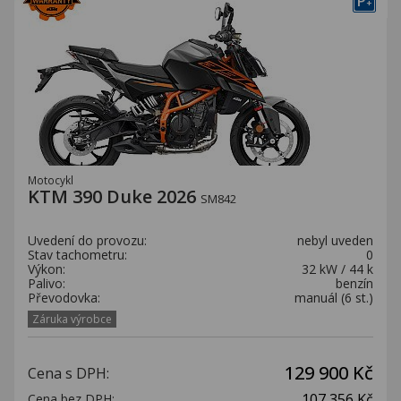
P
+
Motocykl
KTM 390 Duke 2026
SM842
Uvedení do provozu:
nebyl uveden
Stav tachometru:
0
Výkon:
32 kW / 44 k
Palivo:
benzín
Převodovka:
manuál (6 st.)
Záruka výrobce
129 900 Kč
Cena s DPH:
107 356 Kč
Cena bez DPH: