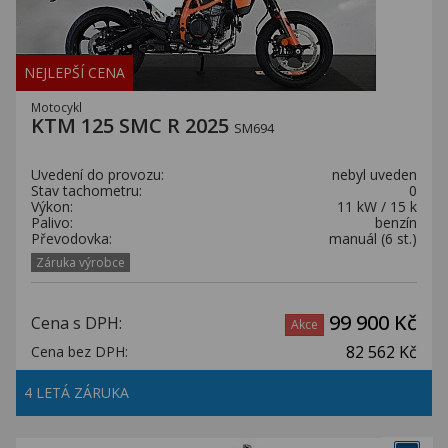
NEJLEPŠÍ CENA
Motocykl
KTM 125 SMC R 2025
SM694
Uvedení do provozu:
nebyl uveden
Stav tachometru:
0
Výkon:
11 kW / 15 k
Palivo:
benzín
Převodovka:
manuál (6 st.)
Záruka výrobce
99 900 Kč
Cena s DPH:
Akce
82 562 Kč
Cena bez DPH:
4 LETÁ ZÁRUKA