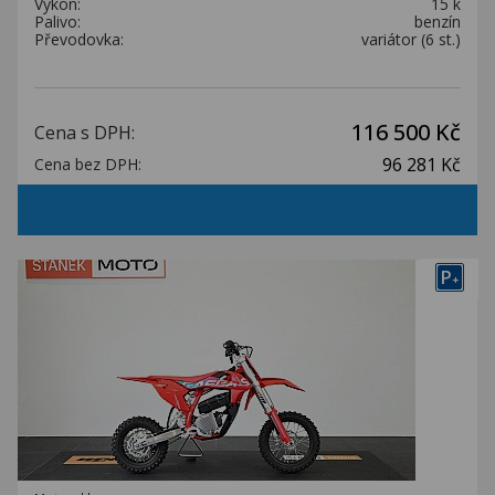
Výkon:
15 k
Palivo:
benzín
Převodovka:
variátor (6 st.)
116 500 Kč
Cena s DPH:
96 281 Kč
Cena bez DPH:
P
+