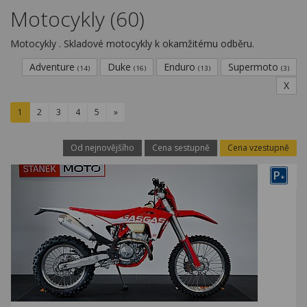
Kariéra
Motocykly (60)
Kontakty
Motocykly . Skladové motocykly k okamžitému odběru.
Adventure
Duke
Enduro
Supermoto
(14)
(16)
(13)
(3)
X
1
2
3
4
5
»
Od nejnovějšího
Cena sestupně
Cena vzestupně
P
+