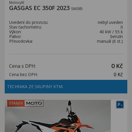
Motocykl
GASGAS EC 350F 2023
SM385
Uvedení do provozu:
nebyl uveden
Stav tachometru:
0
Výkon:
40 kW / 55 k
Palivo:
benzín
Převodovka:
manuál (6 st.)
0 Kč
Cena s DPH:
0 Kč
Cena bez DPH:
TECHNIKA ZE SKUPINY KTM.
P
+