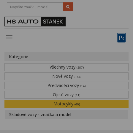
HOTLINE:
STRAKONICE
-
383 335 366
PÍSEK
-
381 670 607
P
Toggle
0
navigation
Vozy, motocykly, elektrokola
Kategorie
Půjčovna
Všechny vozy
(257)
Obytné vozy
Nové vozy
(172)
Předváděcí vozy
Servis
(14)
Ojeté vozy
(11)
Financování
Motocykly
(60)
Novinky
Skladové vozy - značka a model
Záruka