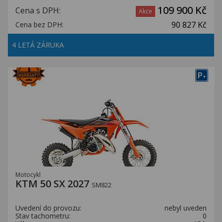
109 900 Kč
Cena s DPH:
Akce
90 827 Kč
Cena bez DPH:
4 LETÁ ZÁRUKA
P
+
Motocykl
KTM 50 SX 2027
SM822
Uvedení do provozu:
nebyl uveden
Stav tachometru:
0