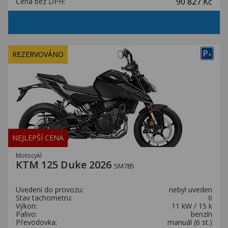
90 827 Kč
Cena bez DPH:
P
REZERVOVÁNO
+
NEJLEPŠÍ CENA
Motocykl
KTM 125 Duke 2026
SM785
Uvedení do provozu:
nebyl uveden
Stav tachometru:
0
Výkon:
11 kW / 15 k
Palivo:
benzín
Převodovka:
manuál (6 st.)