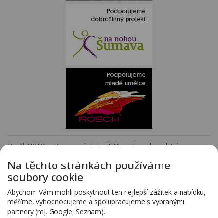
Staněk MOTO - autorizovaný dealer KTM - e-shop s kompletním
sortimentem KTM
www.stanekmoto.cz
Na těchto stránkách používáme
Předváděcí vozy - kompletní nabídka na specializovaných stránkách
soubory cookie
www.predvadeci-vozy.cz
Vozy 4x4 a vozy SUV - kompletní nabídka na specializovaných stránkách
Abychom Vám mohli poskytnout ten nejlepší zážitek a nabídku,
www.4x4-suv.cz
měříme, vyhodnocujeme a spolupracujeme s vybranými
Firma HS Auto Staněk s.r.o. si vyhrazuje právo změny vyplývající z chyby
partnery (mj. Google, Seznam).
zadání.