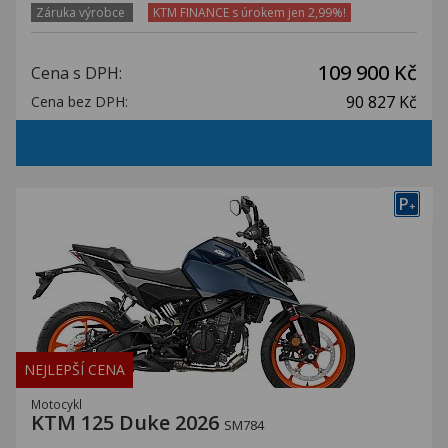
Záruka výrobce
KTM FINANCE s úrokem jen 2,99%!
109 900 Kč
Cena s DPH:
90 827 Kč
Cena bez DPH:
P
+
NEJLEPŠÍ CENA
Motocykl
KTM 125 Duke 2026
SM784