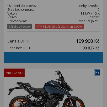
Uvedení do provozu:
nebyl uveden
Stav tachometru:
0
Výkon:
11 kW / 15 k
Palivo:
benzín
Převodovka:
manuál (6 st.)
Záruka výrobce
KTM FINANCE s úrokem jen 2,99%!
109 900 Kč
Cena s DPH:
90 827 Kč
Cena bez DPH:
P
PRODÁNO
+