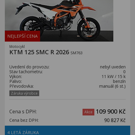
NEJLEPŠÍ CENA
Motocykl
KTM 125 SMC R 2026
SM763
Uvedení do provozu:
nebyl uveden
Stav tachometru:
0
Výkon:
11 kW / 15 k
Palivo:
benzín
Převodovka:
manuál (6 st.)
Záruka výrobce
109 900 Kč
Cena s DPH:
Akce
90 827 Kč
Cena bez DPH:
4 LETÁ ZÁRUKA