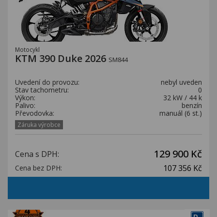
Motocykl
KTM 390 Duke 2026
SM844
Uvedení do provozu:
nebyl uveden
Stav tachometru:
0
Výkon:
32 kW / 44 k
Palivo:
benzín
Převodovka:
manuál (6 st.)
Záruka výrobce
129 900 Kč
Cena s DPH:
107 356 Kč
Cena bez DPH: