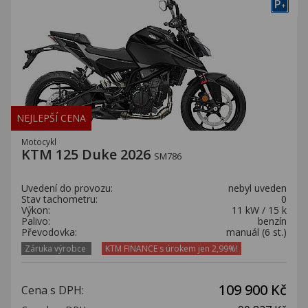
P
+
NEJLEPŠÍ CENA
Motocykl
KTM 125 Duke 2026
SM786
Uvedení do provozu:
nebyl uveden
Stav tachometru:
0
Výkon:
11 kW / 15 k
Palivo:
benzín
Převodovka:
manuál (6 st.)
Záruka výrobce
KTM FINANCE s úrokem jen 2,99%!
109 900 Kč
Cena s DPH: