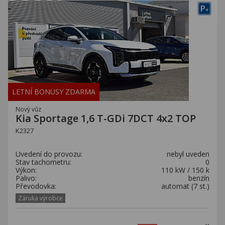
P
+
LETNÍ BONUSY ZDARMA
Nový vůz
Kia Sportage 1,6 T-GDi 7DCT 4x2 TOP
K2327
Uvedení do provozu:
nebyl uveden
Stav tachometru:
0
Výkon:
110 kW / 150 k
Palivo:
benzín
Převodovka:
automat (7 st.)
Záruka výrobce