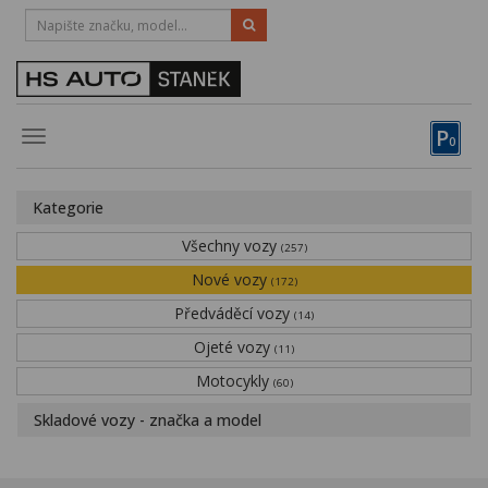
HOTLINE:
STRAKONICE
-
383 335 366
PÍSEK
-
381 670 607
P
Toggle
0
navigation
Vozy, motocykly, elektrokola
Kategorie
Půjčovna
Všechny vozy
(257)
Obytné vozy
Nové vozy
(172)
Předváděcí vozy
Servis
(14)
Ojeté vozy
(11)
Financování
Motocykly
(60)
Novinky
Skladové vozy - značka a model
Záruka