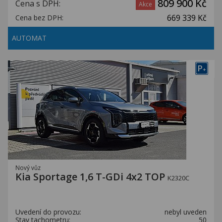
809 900 Kč
Cena s DPH:
Akce
669 339 Kč
Cena bez DPH:
AUTOMAT
P
+
Nový vůz
Kia Sportage 1,6 T-GDi 4x2 TOP
K2320C
Uvedení do provozu:
nebyl uveden
Stav tachometru:
50