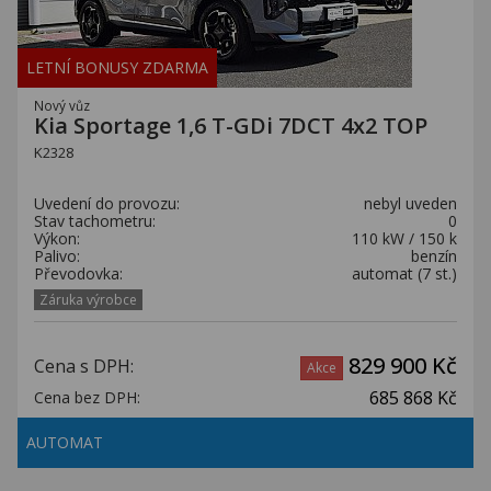
LETNÍ BONUSY ZDARMA
Nový vůz
Kia Sportage 1,6 T-GDi 7DCT 4x2 TOP
K2328
Uvedení do provozu:
nebyl uveden
Stav tachometru:
0
Výkon:
110 kW / 150 k
Palivo:
benzín
Převodovka:
automat (7 st.)
Záruka výrobce
829 900 Kč
Cena s DPH:
Akce
685 868 Kč
Cena bez DPH:
AUTOMAT