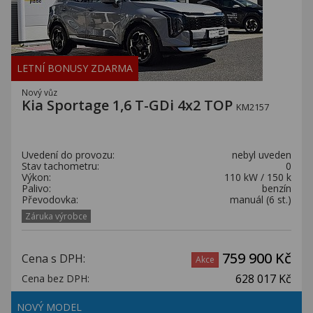
LETNÍ BONUSY ZDARMA
Nový vůz
Kia Sportage 1,6 T-GDi 4x2 TOP
KM2157
Uvedení do provozu:
nebyl uveden
Stav tachometru:
0
Výkon:
110 kW / 150 k
Palivo:
benzín
Převodovka:
manuál (6 st.)
Záruka výrobce
759 900 Kč
Cena s DPH:
Akce
628 017 Kč
Cena bez DPH:
NOVÝ MODEL