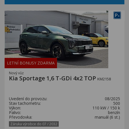
P
+
LETNÍ BONUSY ZDARMA
Nový vůz
Kia Sportage 1,6 T-GDi 4x2 TOP
KM2158
Uvedení do provozu:
08/2025
Stav tachometru:
500
Výkon:
110 kW / 150 k
Palivo:
benzín
Převodovka:
manuál (6 st.)
Záruka výrobce do 07 / 2032