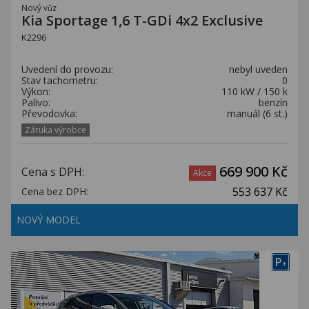
Nový vůz
Kia Sportage 1,6 T-GDi 4x2 Exclusive
K2296
Uvedení do provozu:
nebyl uveden
Stav tachometru:
0
Výkon:
110 kW / 150 k
Palivo:
benzín
Převodovka:
manuál (6 st.)
Záruka výrobce
669 900 Kč
Cena s DPH:
Akce
553 637 Kč
Cena bez DPH:
NOVÝ MODEL
P
+