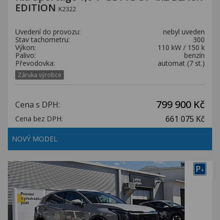
EDITION
K2322
Uvedení do provozu:
nebyl uveden
Stav tachometru:
300
Výkon:
110 kW / 150 k
Palivo:
benzín
Převodovka:
automat (7 st.)
Záruka výrobce
799 900 Kč
Cena s DPH:
661 075 Kč
Cena bez DPH:
NOVÝ MODEL
P
+