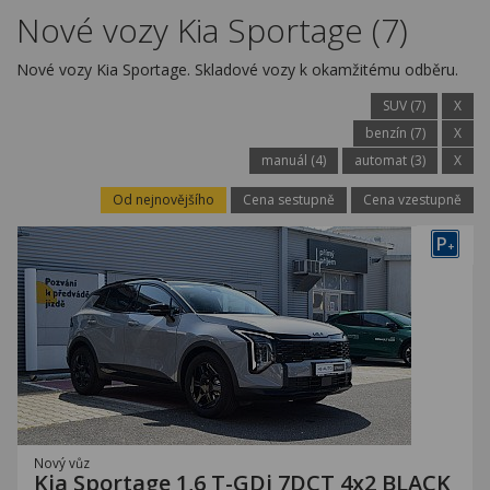
Kariéra
Nové vozy Kia Sportage (7)
Kontakty
Nové vozy Kia Sportage. Skladové vozy k okamžitému odběru.
SUV (7)
X
benzín (7)
X
manuál (4)
automat (3)
X
Od nejnovějšího
Cena sestupně
Cena vzestupně
P
+
Nový vůz
Kia Sportage 1,6 T-GDi 7DCT 4x2 BLACK