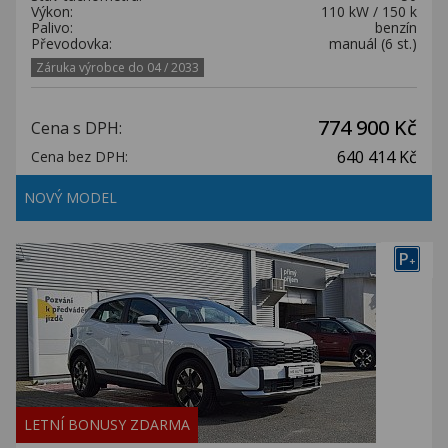
Výkon:
110 kW / 150 k
Palivo:
benzín
Převodovka:
manuál (6 st.)
Záruka výrobce do 04 / 2033
774 900 Kč
Cena s DPH:
640 414 Kč
Cena bez DPH:
NOVÝ MODEL
P
+
LETNÍ BONUSY ZDARMA