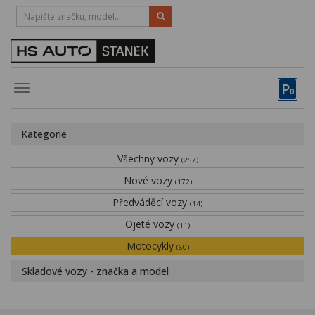
HOTLINE:
STRAKONICE
-
383 335 366
PÍSEK
-
381 670 607
P
Toggle
0
navigation
Vozy, motocykly, elektrokola
Kategorie
Půjčovna
Všechny vozy
(257)
Obytné vozy
Nové vozy
(172)
Předváděcí vozy
Servis
(14)
Ojeté vozy
(11)
Financování
Motocykly
(60)
Novinky
Skladové vozy - značka a model
Záruka