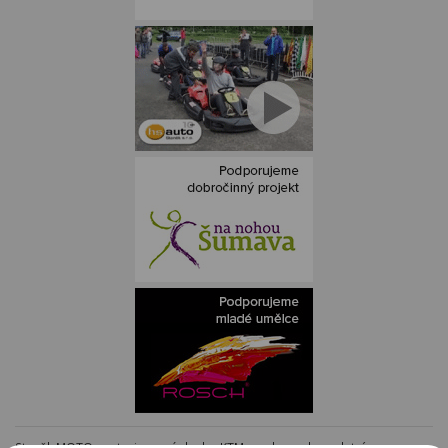
Staněk MOTO - autorizovaný dealer KTM - e-shop s kompletním