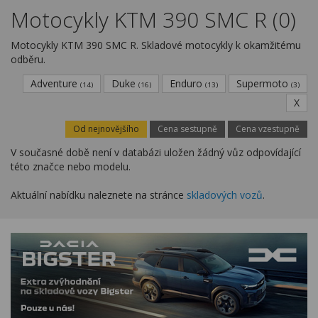
Kariéra
Motocykly KTM 390 SMC R (0)
Kontakty
Motocykly KTM 390 SMC R. Skladové motocykly k okamžitému
odběru.
Adventure
Duke
Enduro
Supermoto
(14)
(16)
(13)
(3)
X
Od nejnovějšího
Cena sestupně
Cena vzestupně
V současné době není v databázi uložen žádný vůz odpovídající
této značce nebo modelu.
Aktuální nabídku naleznete na stránce
skladových vozů
.