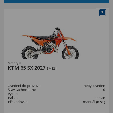
P
+
Motocykl
KTM 65 SX 2027
SM821
Uvedení do provozu:
nebyl uveden
Stav tachometru:
0
Výkon:
Palivo:
benzín
Převodovka:
manuál (6 st.)