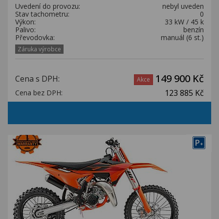
Uvedení do provozu:
nebyl uveden
Stav tachometru:
0
Výkon:
33 kW / 45 k
Palivo:
benzín
Převodovka:
manuál (6 st.)
Záruka výrobce
149 900 Kč
Cena s DPH:
Akce
123 885 Kč
Cena bez DPH:
P
+