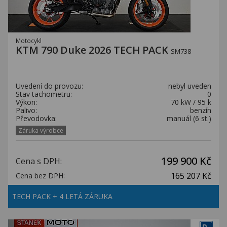
Motocykl
KTM 790 Duke 2026 TECH PACK
SM738
Uvedení do provozu:
nebyl uveden
Stav tachometru:
0
Výkon:
70 kW / 95 k
Palivo:
benzín
Převodovka:
manuál (6 st.)
Záruka výrobce
199 900 Kč
Cena s DPH:
165 207 Kč
Cena bez DPH:
TECH PACK + 4 LETÁ ZÁRUKA