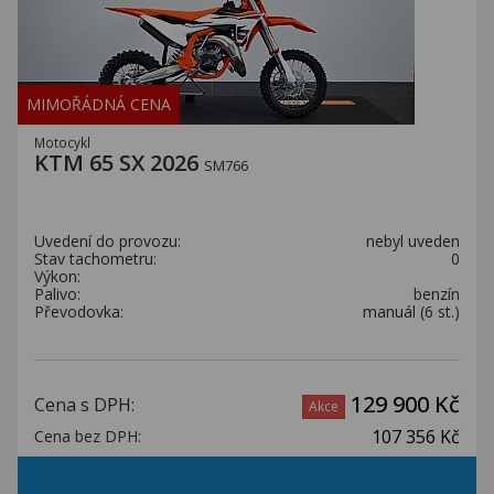
MIMOŘÁDNÁ CENA
Motocykl
KTM 65 SX 2026
SM766
Uvedení do provozu:
nebyl uveden
Stav tachometru:
0
Výkon:
Palivo:
benzín
Převodovka:
manuál (6 st.)
129 900 Kč
Cena s DPH:
Akce
107 356 Kč
Cena bez DPH: