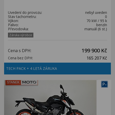
Uvedení do provozu:
nebyl uveden
Stav tachometru:
0
Výkon:
70 kW / 95 k
Palivo:
benzín
Převodovka:
manuál (6 st.)
Záruka výrobce
199 900 Kč
Cena s DPH:
165 207 Kč
Cena bez DPH:
TECH PACK + 4 LETÁ ZÁRUKA
P
+