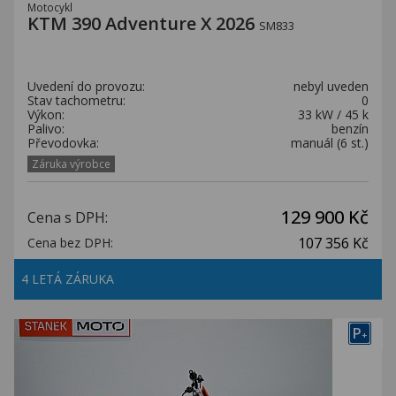
Motocykl
KTM 390 Adventure X 2026
SM833
Uvedení do provozu:
nebyl uveden
Stav tachometru:
0
Výkon:
33 kW / 45 k
Palivo:
benzín
Převodovka:
manuál (6 st.)
Záruka výrobce
129 900 Kč
Cena s DPH:
107 356 Kč
Cena bez DPH:
4 LETÁ ZÁRUKA
P
+