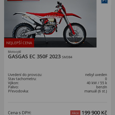
P
+
NEJLEPŠÍ CENA
Motocykl
GASGAS EC 350F 2023
SM384
Uvedení do provozu:
nebyl uveden
Stav tachometru:
0
Výkon:
40 kW / 55 k
Palivo:
benzín
Převodovka:
manuál (6 st.)
199 900 Kč
Cena s DPH:
Akce