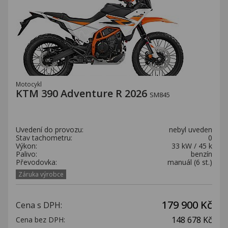
Motocykl
KTM 390 Adventure R 2026
SM845
Uvedení do provozu:
nebyl uveden
Stav tachometru:
0
Výkon:
33 kW / 45 k
Palivo:
benzín
Převodovka:
manuál (6 st.)
Záruka výrobce
179 900 Kč
Cena s DPH:
148 678 Kč
Cena bez DPH: