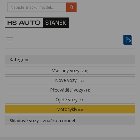
HOTLINE:
STRAKONICE
-
383 335 366
PÍSEK
-
381 670 607
P
Toggle
0
navigation
Vozy, motocykly, elektrokola
Kategorie
Půjčovna
Všechny vozy
(258)
Obytné vozy
Nové vozy
(173)
Předváděcí vozy
Servis
(14)
Ojeté vozy
(11)
Financování
Motocykly
(60)
Novinky
Skladové vozy - značka a model
Záruka