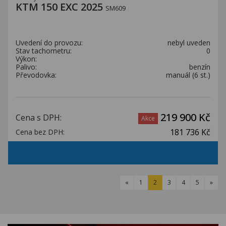
KTM 150 EXC 2025
SM609
Uvedení do provozu:
nebyl uveden
Stav tachometru:
0
Výkon:
Palivo:
benzín
Převodovka:
manuál (6 st.)
219 900 Kč
Cena s DPH:
Akce
181 736 Kč
Cena bez DPH:
«
1
2
3
4
5
»