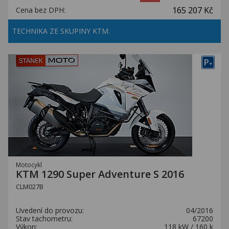
165 207 Kč
Cena bez DPH:
TECHNIKA ZE SKUPINY KTM.
P
+
Motocykl
KTM 1290 Super Adventure S 2016
CLM027B
Uvedení do provozu:
04/2016
Stav tachometru:
67200
Výkon:
118 kW / 160 k