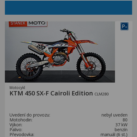
P
+
Motocykl
KTM 450 SX-F Cairoli Edition
CLM280
Uvedení do provozu:
nebyl uveden
Motohodin:
80
Výkon:
37 kW
Palivo:
benzín
Převodovka:
manuál (6 st.)