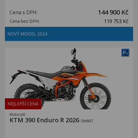
144 900 Kč
Cena s DPH:
119 753 Kč
Cena bez DPH:
NOVÝ MODEL 2024
P
+
NEJLEPŠÍ CENA
Motocykl
KTM 390 Enduro R 2026
SM807