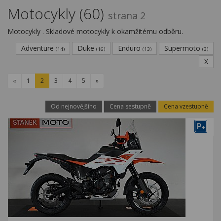
Kariéra
Motocykly (60)
strana 2
Kontakty
Motocykly . Skladové motocykly k okamžitému odběru.
Adventure
Duke
Enduro
Supermoto
(14)
(16)
(13)
(3)
X
«
1
2
3
4
5
»
Od nejnovějšího
Cena sestupně
Cena vzestupně
P
+