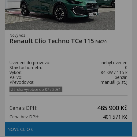
Nový vůz
Renault Clio Techno TCe 115
R4020
Uvedení do provozu:
nebyl uveden
Stav tachometru:
0
Výkon:
84 kW / 115 k
Palivo:
benzín
Převodovka:
manuál (6 st.)
Záruka výrobce do 07 / 2031
485 900 Kč
Cena s DPH:
401 571 Kč
Cena bez DPH:
NOVÉ CLIO 6