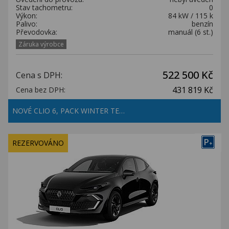
Stav tachometru:
0
Výkon:
84 kW / 115 k
Palivo:
benzín
Převodovka:
manuál (6 st.)
Záruka výrobce
522 500 Kč
Cena s DPH:
431 819 Kč
Cena bez DPH:
NOVÉ CLIO 6, PACK WINTER TE…
P
REZERVOVÁNO
+