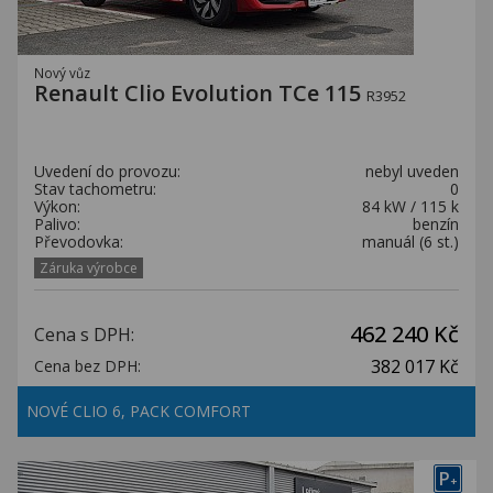
Nový vůz
Renault Clio Evolution TCe 115
R3952
Uvedení do provozu:
nebyl uveden
Stav tachometru:
0
Výkon:
84 kW / 115 k
Palivo:
benzín
Převodovka:
manuál (6 st.)
Záruka výrobce
462 240 Kč
Cena s DPH:
382 017 Kč
Cena bez DPH:
NOVÉ CLIO 6, PACK COMFORT
P
+