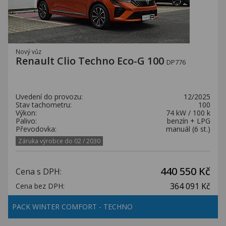
Nový vůz
Renault Clio Techno Eco-G 100
DP776
Uvedení do provozu:
12/2025
Stav tachometru:
100
Výkon:
74 kW / 100 k
Palivo:
benzín + LPG
Převodovka:
manuál (6 st.)
Záruka výrobce do 02 / 2030
440 550 Kč
Cena s DPH:
364 091 Kč
Cena bez DPH:
PACK WINTER COMFORT - TECHNO