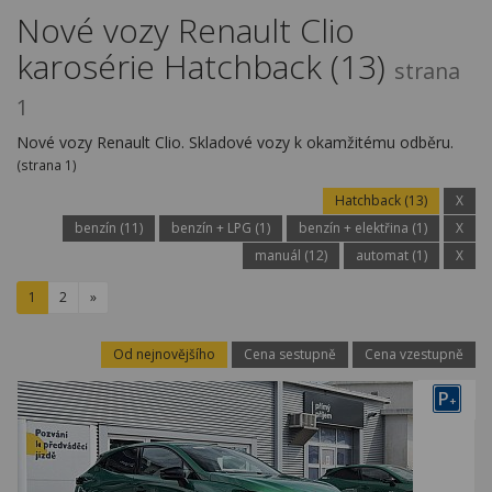
Kariéra
Nové vozy Renault Clio
karosérie Hatchback (13)
Kontakty
strana
1
Nové vozy Renault Clio. Skladové vozy k okamžitému odběru.
(strana 1)
Hatchback (13)
X
benzín (11)
benzín + LPG (1)
benzín + elektřina (1)
X
manuál (12)
automat (1)
X
1
2
»
Od nejnovějšího
Cena sestupně
Cena vzestupně
P
+