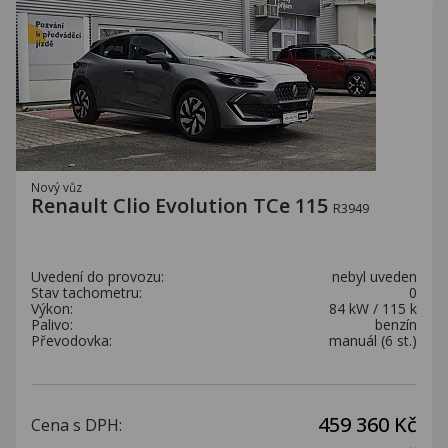
Nový vůz
Renault Clio Evolution TCe 115
R3949
Uvedení do provozu:
nebyl uveden
Stav tachometru:
0
Výkon:
84 kW / 115 k
Palivo:
benzín
Převodovka:
manuál (6 st.)
459 360 Kč
Cena s DPH: