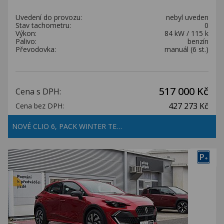
Uvedení do provozu:
nebyl uveden
Stav tachometru:
0
Výkon:
84 kW / 115 k
Palivo:
benzín
Převodovka:
manuál (6 st.)
517 000 Kč
Cena s DPH:
427 273 Kč
Cena bez DPH:
NOVÉ CLIO 6, PACK WINTER TE…
P
+