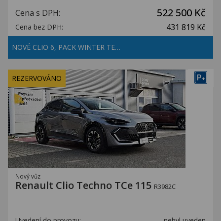
522 500 Kč
Cena s DPH:
431 819 Kč
Cena bez DPH:
NOVÉ CLIO 6, PACK WINTER TE…
P
REZERVOVÁNO
+
Nový vůz
Renault Clio Techno TCe 115
R3982C
Uvedení do provozu:
nebyl uveden