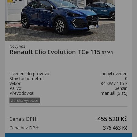
Nový vůz
Renault Clio Evolution TCe 115
R3959
Uvedení do provozu:
nebyl uveden
Stav tachometru:
0
Výkon:
84 kW / 115 k
Palivo:
benzín
Převodovka:
manuál (6 st.)
Záruka výrobce
455 520 Kč
Cena s DPH:
376 463 Kč
Cena bez DPH: