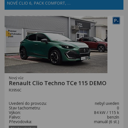
NOVÉ CLIO 6, PACK COMFORT, …
P
+
Nový vůz
Renault Clio Techno TCe 115 DEMO
R3956C
Uvedení do provozu:
nebyl uveden
Stav tachometru:
0
Výkon:
84 kW / 115 k
Palivo:
benzín
Převodovka:
manuál (6 st.)