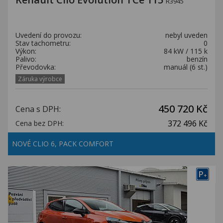
R3945
Uvedení do provozu:
nebyl uveden
Stav tachometru:
0
Výkon:
84 kW / 115 k
Palivo:
benzín
Převodovka:
manuál (6 st.)
Záruka výrobce
450 720 Kč
Cena s DPH:
372 496 Kč
Cena bez DPH:
NOVÉ CLIO 6, PACK COMFORT
P
+