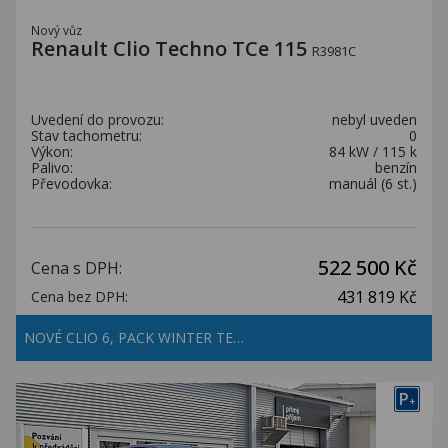
Nový vůz
Renault Clio Techno TCe 115
R3981C
Uvedení do provozu:
nebyl uveden
Stav tachometru:
0
Výkon:
84 kW / 115 k
Palivo:
benzín
Převodovka:
manuál (6 st.)
522 500 Kč
Cena s DPH:
431 819 Kč
Cena bez DPH:
NOVÉ CLIO 6, PACK WINTER TE…
P
+