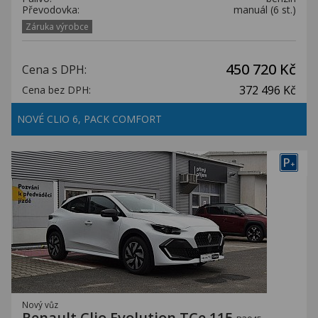
Převodovka:
manuál (6 st.)
Záruka výrobce
450 720 Kč
Cena s DPH:
372 496 Kč
Cena bez DPH:
NOVÉ CLIO 6, PACK COMFORT
P
+
Nový vůz
Renault Clio Evolution TCe 115