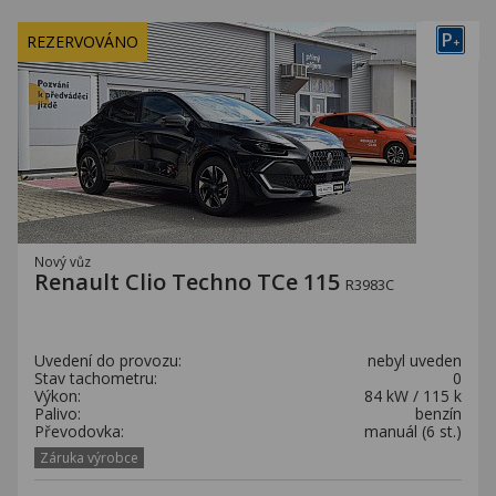
P
REZERVOVÁNO
+
Nový vůz
Renault Clio Techno TCe 115
R3983C
Uvedení do provozu:
nebyl uveden
Stav tachometru:
0
Výkon:
84 kW / 115 k
Palivo:
benzín
Převodovka:
manuál (6 st.)
Záruka výrobce