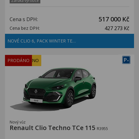
Záruka výrobce
517 000 Kč
Cena s DPH:
427 273 Kč
Cena bez DPH:
NOVÉ CLIO 6, PACK WINTER TE…
P
REZERVOVÁNO
PRODÁNO
+
Nový vůz
Renault Clio Techno TCe 115
R3955