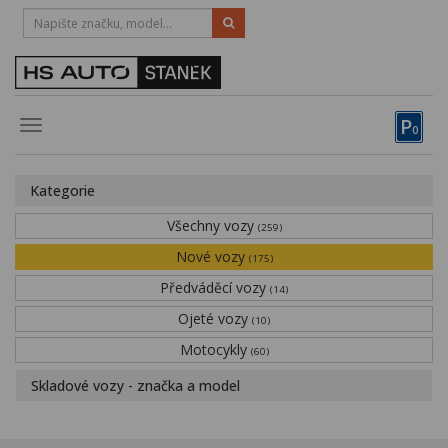
HOTLINE:
STRAKONICE
-
383 335 366
PÍSEK
-
381 670 607
P
Toggle
0
navigation
Vozy, motocykly, elektrokola
Kategorie
Půjčovna
Všechny vozy
(259)
Obytné vozy
Nové vozy
(175)
Předváděcí vozy
Servis
(14)
Ojeté vozy
(10)
Financování
Motocykly
(60)
Novinky
Skladové vozy - značka a model
Záruka