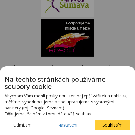
Staněk MOTO - autorizovaný dealer KTM - e-shop s kompletním
sortimentem KTM
www.stanekmoto.cz
Na těchto stránkách používáme
Předváděcí vozy - kompletní nabídka na specializovaných stránkách
soubory cookie
www.predvadeci-vozy.cz
Vozy 4x4 a vozy SUV - kompletní nabídka na specializovaných stránkách
Abychom Vám mohli poskytnout ten nejlepší zážitek a nabídku,
www.4x4-suv.cz
měříme, vyhodnocujeme a spolupracujeme s vybranými
Firma HS Auto Staněk s.r.o. si vyhrazuje právo změny vyplývající z chyby
partnery (mj. Google, Seznam).
zadání.
Děkujeme, že nám k tomu dáte Váš souhlas.
Webdesign:
Blovský.cz
,
Spinao s.r.o.
Odmítám
Nastavení
Souhlasím