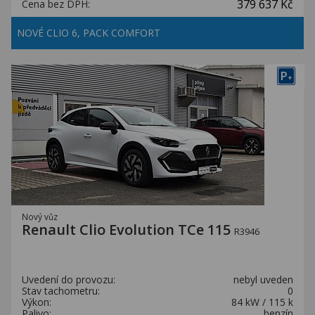
379 637 Kč
Cena bez DPH:
NOVÉ CLIO 6, PACK COMFORT
P
+
Nový vůz
Renault Clio Evolution TCe 115
R3946
Uvedení do provozu:
nebyl uveden
Stav tachometru:
0
Výkon:
84 kW / 115 k
Palivo:
benzín