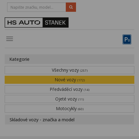
HOTLINE:
STRAKONICE
-
383 335 366
PÍSEK
-
381 670 607
P
Toggle
0
navigation
Vozy, motocykly, elektrokola
Kategorie
Půjčovna
Všechny vozy
(257)
Obytné vozy
Nové vozy
(172)
Předváděcí vozy
Servis
(14)
Ojeté vozy
(11)
Financování
Motocykly
(60)
Novinky
Skladové vozy - značka a model
Záruka