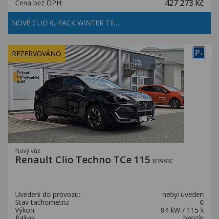
427 273 Kč
Cena bez DPH:
NOVÉ CLIO 6, PACK WINTER TE…
P
REZERVOVÁNO
+
Nový vůz
Renault Clio Techno TCe 115
R3983C
Uvedení do provozu:
nebyl uveden
Stav tachometru:
0
Výkon:
84 kW / 115 k
Palivo:
benzín