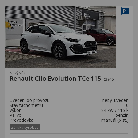
P
+
Nový vůz
Renault Clio Evolution TCe 115
R3946
Uvedení do provozu:
nebyl uveden
Stav tachometru:
0
Výkon:
84 kW / 115 k
Palivo:
benzín
Převodovka:
manuál (6 st.)
Záruka výrobce