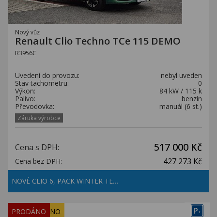
Nový vůz
Renault Clio Techno TCe 115 DEMO
R3956C
Uvedení do provozu:
nebyl uveden
Stav tachometru:
0
Výkon:
84 kW / 115 k
Palivo:
benzín
Převodovka:
manuál (6 st.)
Záruka výrobce
517 000 Kč
Cena s DPH:
427 273 Kč
Cena bez DPH:
NOVÉ CLIO 6, PACK WINTER TE…
P
REZERVOVÁNO
PRODÁNO
+