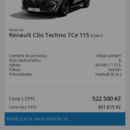
Nový vůz
Renault Clio Techno TCe 115
R3981C
Uvedení do provozu:
nebyl uveden
Stav tachometru:
0
Výkon:
84 kW / 115 k
Palivo:
benzín
Převodovka:
manuál (6 st.)
522 500 Kč
Cena s DPH:
431 819 Kč
Cena bez DPH:
NOVÉ CLIO 6, PACK WINTER TE…