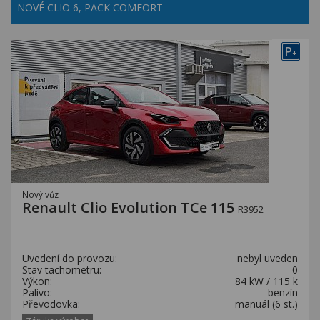
NOVÉ CLIO 6, PACK COMFORT
P
+
Nový vůz
Renault Clio Evolution TCe 115
R3952
Uvedení do provozu:
nebyl uveden
Stav tachometru:
0
Výkon:
84 kW / 115 k
Palivo:
benzín
Převodovka:
manuál (6 st.)