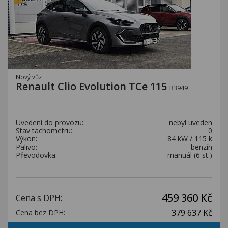
Nový vůz
Renault Clio Evolution TCe 115
R3949
Uvedení do provozu:
nebyl uveden
Stav tachometru:
0
Výkon:
84 kW / 115 k
Palivo:
benzín
Převodovka:
manuál (6 st.)
459 360 Kč
Cena s DPH:
379 637 Kč
Cena bez DPH: