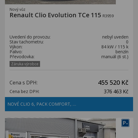
Nový vůz
Renault Clio Evolution TCe 115
R3959
Uvedení do provozu:
nebyl uveden
Stav tachometru:
0
Výkon:
84 kW / 115 k
Palivo:
benzín
Převodovka:
manuál (6 st.)
Záruka výrobce
455 520 Kč
Cena s DPH:
376 463 Kč
Cena bez DPH:
NOVÉ CLIO 6, PACK COMFORT, …
P
+