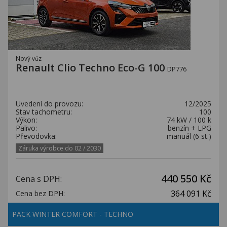
Nový vůz
Renault Clio Techno Eco-G 100
DP776
Uvedení do provozu:
12/2025
Stav tachometru:
100
Výkon:
74 kW / 100 k
Palivo:
benzín + LPG
Převodovka:
manuál (6 st.)
Záruka výrobce do 02 / 2030
440 550 Kč
Cena s DPH:
364 091 Kč
Cena bez DPH:
PACK WINTER COMFORT - TECHNO