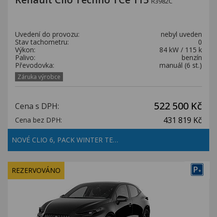
R3982C
Uvedení do provozu:
nebyl uveden
Stav tachometru:
0
Výkon:
84 kW / 115 k
Palivo:
benzín
Převodovka:
manuál (6 st.)
Záruka výrobce
522 500 Kč
Cena s DPH:
431 819 Kč
Cena bez DPH:
NOVÉ CLIO 6, PACK WINTER TE…
P
REZERVOVÁNO
+