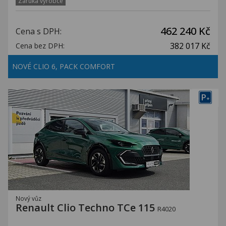
Záruka výrobce
462 240 Kč
Cena s DPH:
382 017 Kč
Cena bez DPH:
NOVÉ CLIO 6, PACK COMFORT
P
+
Nový vůz
Renault Clio Techno TCe 115
R4020