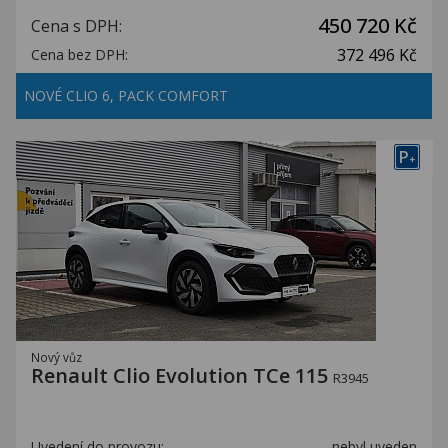
450 720 Kč
Cena s DPH:
372 496 Kč
Cena bez DPH:
NOVÉ CLIO 6, PACK COMFORT
P
+
Nový vůz
Renault Clio Evolution TCe 115
R3945
Uvedení do provozu:
nebyl uveden