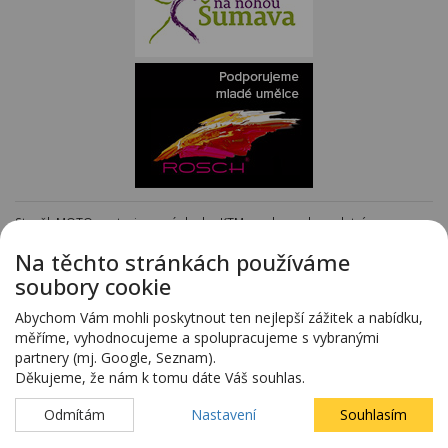
Staněk MOTO - autorizovaný dealer KTM - e-shop s kompletním
sortimentem KTM
www.stanekmoto.cz
Na těchto stránkách používáme
Předváděcí vozy - kompletní nabídka na specializovaných stránkách
soubory cookie
www.predvadeci-vozy.cz
Vozy 4x4 a vozy SUV - kompletní nabídka na specializovaných stránkách
Abychom Vám mohli poskytnout ten nejlepší zážitek a nabídku,
www.4x4-suv.cz
měříme, vyhodnocujeme a spolupracujeme s vybranými
Firma HS Auto Staněk s.r.o. si vyhrazuje právo změny vyplývající z chyby
partnery (mj. Google, Seznam).
zadání.
Děkujeme, že nám k tomu dáte Váš souhlas.
Webdesign:
Blovský.cz
,
Spinao s.r.o.
Odmítám
Nastavení
Souhlasím