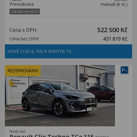
Převodovka:
manuál (6 st.)
Záruka výrobce
522 500 Kč
Cena s DPH:
431 819 Kč
Cena bez DPH:
NOVÉ CLIO 6, PACK WINTER TE…
P
REZERVOVÁNO
+
Nový vůz
Renault Clio Techno TCe 115