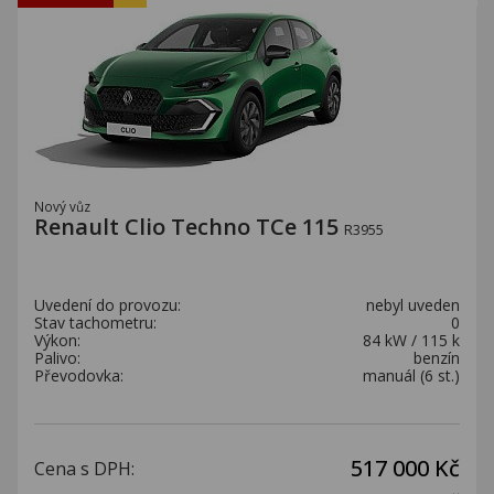
Nový vůz
Renault Clio Techno TCe 115
R3955
Uvedení do provozu:
nebyl uveden
Stav tachometru:
0
Výkon:
84 kW / 115 k
Palivo:
benzín
Převodovka:
manuál (6 st.)
517 000 Kč
Cena s DPH: