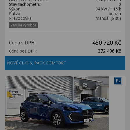
Stav tachometru:
0
Výkon:
84 kW / 115 k
Palivo:
benzín
Převodovka:
manuál (6 st.)
Záruka výrobce
450 720 Kč
Cena s DPH:
372 496 Kč
Cena bez DPH:
NOVÉ CLIO 6, PACK COMFORT
P
+