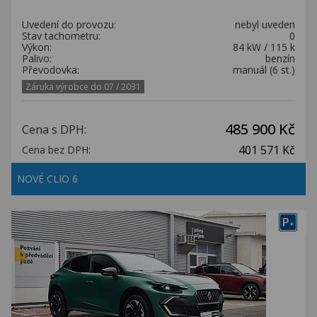
Uvedení do provozu:
nebyl uveden
Stav tachometru:
0
Výkon:
84 kW / 115 k
Palivo:
benzín
Převodovka:
manuál (6 st.)
Záruka výrobce do 07 / 2031
485 900 Kč
Cena s DPH:
401 571 Kč
Cena bez DPH:
NOVÉ CLIO 6
P
+