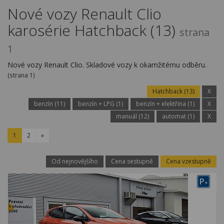
Kariéra
Nové vozy Renault Clio
karosérie Hatchback (13)
Kontakty
strana
1
Nové vozy Renault Clio. Skladové vozy k okamžitému odběru.
(strana 1)
Hatchback (13)
X
benzín (11)
benzín + LPG (1)
benzín + elektřina (1)
X
manuál (12)
automat (1)
X
1
2
»
Od nejnovějšího
Cena sestupně
Cena vzestupně
P
+