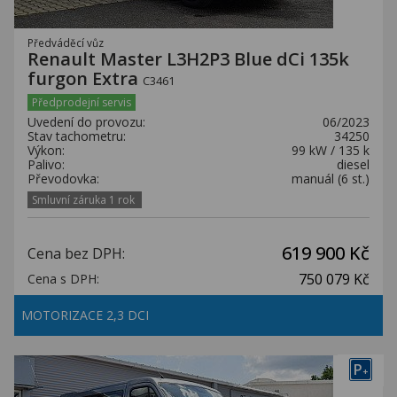
Předváděcí vůz
Renault Master L3H2P3 Blue dCi 135k
furgon Extra
C3461
Předprodejní servis
Uvedení do provozu:
06/2023
Stav tachometru:
34250
Výkon:
99 kW / 135 k
Palivo:
diesel
Převodovka:
manuál (6 st.)
Smluvní záruka 1 rok
619 900 Kč
Cena bez DPH:
750 079 Kč
Cena s DPH:
MOTORIZACE 2,3 DCI
P
+