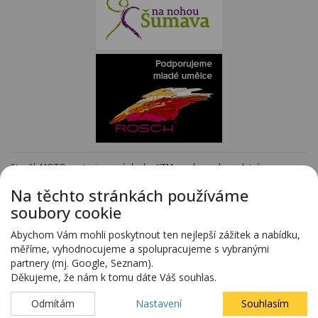
Staněk MOTO - autorizovaný dealer KTM - e-shop s kompletním
sortimentem KTM
www.stanekmoto.cz
Na těchto stránkách používáme
Předváděcí vozy - kompletní nabídka na specializovaných stránkách
soubory cookie
www.predvadeci-vozy.cz
Vozy 4x4 a vozy SUV - kompletní nabídka na specializovaných stránkách
Abychom Vám mohli poskytnout ten nejlepší zážitek a nabídku,
www.4x4-suv.cz
měříme, vyhodnocujeme a spolupracujeme s vybranými
Firma HS Auto Staněk s.r.o. si vyhrazuje právo změny vyplývající z chyby
partnery (mj. Google, Seznam).
zadání.
Děkujeme, že nám k tomu dáte Váš souhlas.
Webdesign:
Blovský.cz
,
Spinao s.r.o.
Odmítám
Nastavení
Souhlasím