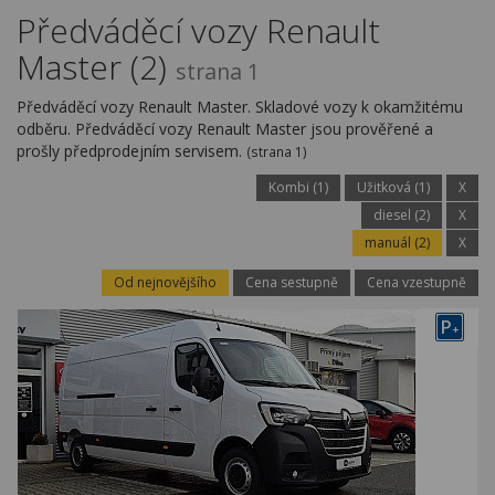
Kariéra
Předváděcí vozy Renault
Master (2)
Kontakty
strana 1
Předváděcí vozy Renault Master. Skladové vozy k okamžitému
odběru. Předváděcí vozy Renault Master jsou prověřené a
prošly předprodejním servisem.
(strana 1)
Kombi (1)
Užitková (1)
X
diesel (2)
X
manuál (2)
X
Od nejnovějšího
Cena sestupně
Cena vzestupně
P
+