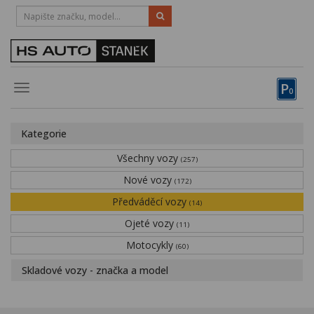
HOTLINE:
STRAKONICE
-
383 335 366
PÍSEK
-
381 670 607
P
Toggle
0
navigation
Vozy, motocykly, elektrokola
Kategorie
Půjčovna
Všechny vozy
(257)
Obytné vozy
Nové vozy
(172)
Předváděcí vozy
Servis
(14)
Ojeté vozy
(11)
Financování
Motocykly
(60)
Novinky
Skladové vozy - značka a model
Záruka