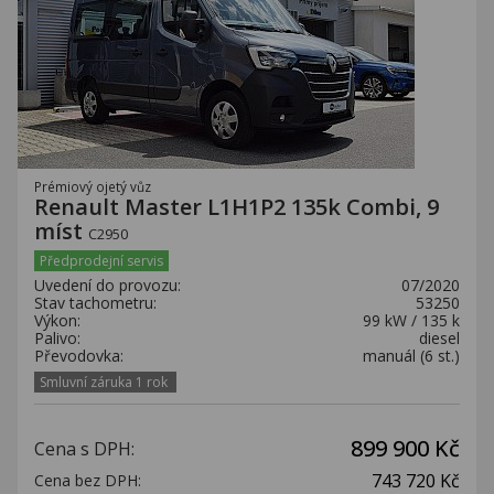
Prémiový ojetý vůz
Renault Master L1H1P2 135k Combi, 9
míst
C2950
Předprodejní servis
Uvedení do provozu:
07/2020
Stav tachometru:
53250
Výkon:
99 kW / 135 k
Palivo:
diesel
Převodovka:
manuál (6 st.)
Smluvní záruka 1 rok
899 900 Kč
Cena s DPH:
743 720 Kč
Cena bez DPH: