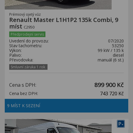
Prémiový ojetý vůz
Renault Master L1H1P2 135k Combi, 9
míst
C2950
Předprodejní servis
Uvedení do provozu:
07/2020
Stav tachometru:
53250
Výkon:
99 kW / 135 k
Palivo:
diesel
Převodovka:
manuál (6 st.)
Smluvní záruka 1 rok
899 900 Kč
Cena s DPH:
743 720 Kč
Cena bez DPH:
9 MÍST K SEZENÍ
P
+