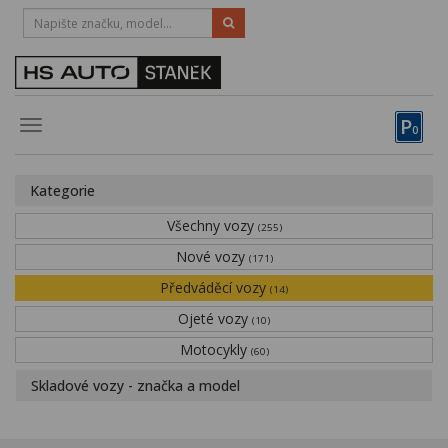
HOTLINE:
STRAKONICE
-
383 335 366
PÍSEK
-
381 670 607
P
Toggle
0
navigation
Vozy, motocykly, elektrokola
Kategorie
Půjčovna
Všechny vozy
(255)
Obytné vozy
Nové vozy
(171)
Předváděcí vozy
Servis
(14)
Ojeté vozy
(10)
Financování
Motocykly
(60)
Novinky
Skladové vozy - značka a model
Záruka