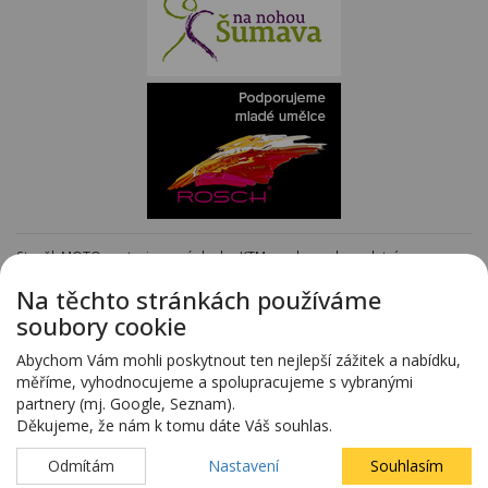
Staněk MOTO - autorizovaný dealer KTM - e-shop s kompletním
sortimentem KTM
www.stanekmoto.cz
Na těchto stránkách používáme
Předváděcí vozy - kompletní nabídka na specializovaných stránkách
soubory cookie
www.predvadeci-vozy.cz
Vozy 4x4 a vozy SUV - kompletní nabídka na specializovaných stránkách
Abychom Vám mohli poskytnout ten nejlepší zážitek a nabídku,
www.4x4-suv.cz
měříme, vyhodnocujeme a spolupracujeme s vybranými
Firma HS Auto Staněk s.r.o. si vyhrazuje právo změny vyplývající z chyby
partnery (mj. Google, Seznam).
zadání.
Děkujeme, že nám k tomu dáte Váš souhlas.
Webdesign:
Blovský.cz
,
Spinao s.r.o.
Odmítám
Nastavení
Souhlasím