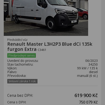
Předváděcí vůz
Renault Master L3H2P3 Blue dCi 135k
furgon Extra
C3461
Předprodejní servis
Uvedení do provozu:
06/2023
Stav tachometru:
34250
Výkon:
99 kW / 135 k
Palivo:
diesel
Převodovka:
manuál (6 st.)
Smluvní záruka 1 rok
619 900 Kč
Cena bez DPH:
750 079 Kč
Cena s DPH: