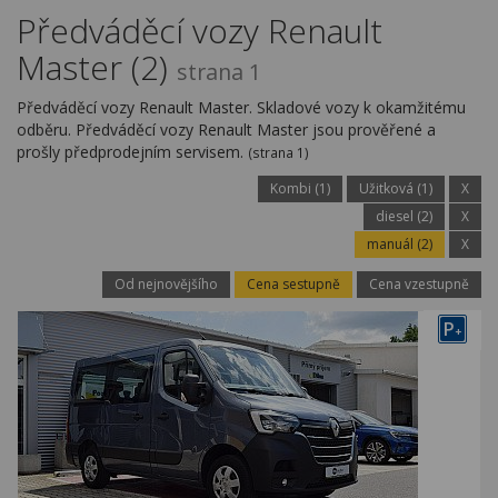
Kariéra
Předváděcí vozy Renault
Master (2)
Kontakty
strana 1
Předváděcí vozy Renault Master. Skladové vozy k okamžitému
odběru. Předváděcí vozy Renault Master jsou prověřené a
prošly předprodejním servisem.
(strana 1)
Kombi (1)
Užitková (1)
X
diesel (2)
X
manuál (2)
X
Od nejnovějšího
Cena sestupně
Cena vzestupně
P
+