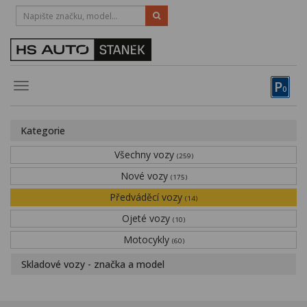
HOTLINE:
STRAKONICE
-
383 335 366
PÍSEK
-
381 670 607
P
Toggle
0
navigation
Vozy, motocykly, elektrokola
Kategorie
Půjčovna
Všechny vozy
(259)
Obytné vozy
Nové vozy
(175)
Předváděcí vozy
Servis
(14)
Ojeté vozy
(10)
Financování
Motocykly
(60)
Novinky
Skladové vozy - značka a model
Záruka