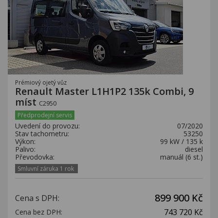
Prémiový ojetý vůz
Renault Master L1H1P2 135k Combi, 9
míst
C2950
Předprodejní servis
Uvedení do provozu:
07/2020
Stav tachometru:
53250
Výkon:
99 kW / 135 k
Palivo:
diesel
Převodovka:
manuál (6 st.)
Smluvní záruka 1 rok
899 900 Kč
Cena s DPH:
743 720 Kč
Cena bez DPH: