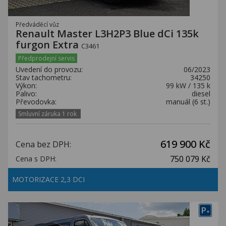
Předváděcí vůz
Renault Master L3H2P3 Blue dCi 135k
furgon Extra
C3461
Předprodejní servis
Uvedení do provozu:
06/2023
Stav tachometru:
34250
Výkon:
99 kW / 135 k
Palivo:
diesel
Převodovka:
manuál (6 st.)
Smluvní záruka 1 rok
619 900 Kč
Cena bez DPH:
750 079 Kč
Cena s DPH:
MOTORIZACE 2,3 DCI
P
+