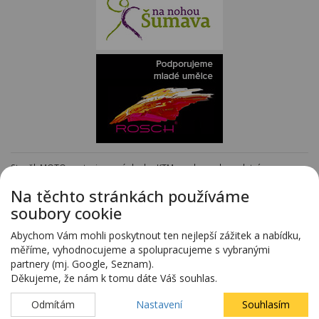
Staněk MOTO - autorizovaný dealer KTM - e-shop s kompletním
sortimentem KTM
www.stanekmoto.cz
Na těchto stránkách používáme
Předváděcí vozy - kompletní nabídka na specializovaných stránkách
soubory cookie
www.predvadeci-vozy.cz
Vozy 4x4 a vozy SUV - kompletní nabídka na specializovaných stránkách
Abychom Vám mohli poskytnout ten nejlepší zážitek a nabídku,
www.4x4-suv.cz
měříme, vyhodnocujeme a spolupracujeme s vybranými
Firma HS Auto Staněk s.r.o. si vyhrazuje právo změny vyplývající z chyby
partnery (mj. Google, Seznam).
zadání.
Děkujeme, že nám k tomu dáte Váš souhlas.
Webdesign:
Blovský.cz
,
Spinao s.r.o.
Odmítám
Nastavení
Souhlasím