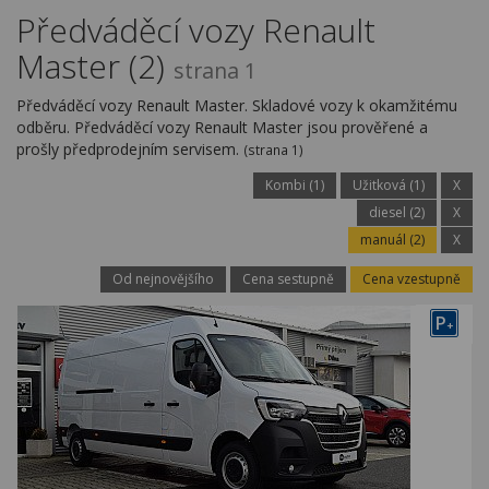
Kariéra
Předváděcí vozy Renault
Master (2)
Kontakty
strana 1
Předváděcí vozy Renault Master. Skladové vozy k okamžitému
odběru. Předváděcí vozy Renault Master jsou prověřené a
prošly předprodejním servisem.
(strana 1)
Kombi (1)
Užitková (1)
X
diesel (2)
X
manuál (2)
X
Od nejnovějšího
Cena sestupně
Cena vzestupně
P
+