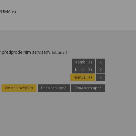
PUMA
(1)
y předprodejním servisem.
(strana 1)
Kombi (1)
X
benzín (1)
X
manuál (1)
X
Od nejnovějšího
Cena sestupně
Cena vzestupně