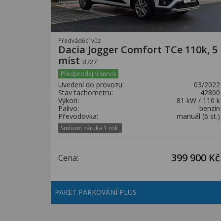
Předváděcí vůz
Dacia Jogger Comfort TCe 110k, 5
míst
B727
Předprodejní servis
Uvedení do provozu:
03/2022
Stav tachometru:
42800
Výkon:
81 kW / 110 k
Palivo:
benzín
Převodovka:
manuál (6 st.)
Smluvní záruka 1 rok
399 900 Kč
Cena:
PAKET PARKOVÁNÍ PLUS