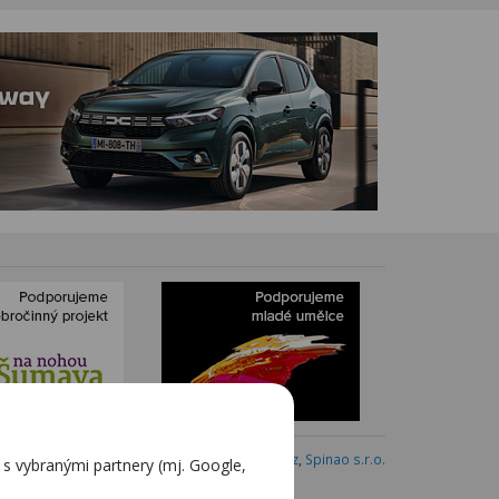
Webdesign:
Blovský.cz
,
Spinao s.r.o.
 vybranými partnery (mj. Google,