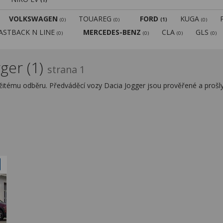
(1)
VOLKSWAGEN
TOUAREG
FORD
KUGA
(0)
(0)
(1)
(0)
FASTBACK N LINE
MERCEDES-BENZ
CLA
GLS
(0)
(0)
(0)
(0)
ger (1)
strana 1
žitému odběru. Předváděcí vozy Dacia Jogger jsou prověřené a prošl