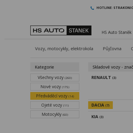
HOTLINE:
STRAKONIC
HS Auto Staněk -
Vozy, motocykly, elektrokola
Půjčovna
Kategorie
Skladové vozy - zna
Všechny vozy
RENAULT
(260)
(3)
Nové vozy
(175)
Předváděcí vozy
(14)
Ojeté vozy
DACIA
(11)
(7)
Motocykly
(60)
KIA
(3)