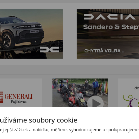
užíváme soubory cookie
tním sortimentem KTM
www.stanekmoto.cz
lepší zážitek a nabídku, měříme, vyhodnocujeme a spolupracujeme s
tránkách
www.predvadeci-vozy.cz