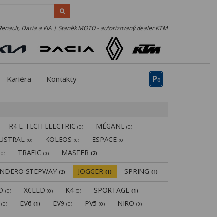
Renault, Dacia a KIA | Staněk MOTO - autorizovaný dealer KTM
P
Kariéra
Kontakty
0
R4 E-TECH ELECTRIC
MÉGANE
(0)
(0)
USTRAL
KOLEOS
ESPACE
(0)
(0)
(0)
TRAFIC
MASTER
(0)
(0)
(2)
ANDERO STEPWAY
JOGGER
SPRING
(2)
(1)
(1)
ED
XCEED
K4
SPORTAGE
(0)
(0)
(0)
(1)
5
EV6
EV9
PV5
NIRO
(0)
(1)
(0)
(0)
(0)