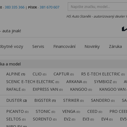
383 335 366
381 670 607
E
-
|
PÍSEK
-
HS Auto Staněk - autorizovaný dealer 
 auta jinak!
Obytné vozy
Servis
Financování
Novinky
Záruka
čka a model
ALPINE
CLIO
CAPTUR
R5 E-TECH ELECTRIC
(1)
(0)
(0)
(0)
SCENIC E-TECH ELECTRIC
ARKANA
SYMBIOZ
A
(0)
(0)
(0)
RAFALE
EXPRESS VAN
KANGOO
KANGOO VAN
(0)
(0)
(0)
DUSTER
BIGSTER
STRIKER
SANDERO
S
(2)
(1)
(0)
(0)
PICANTO
STONIC
VENGA
CEED
PRO CE
(0)
(0)
(0)
(0)
SELTOS
SORENTO
EV2
EV3
EV4
EV
(0)
(0)
(0)
(0)
(0)
NIRO EV