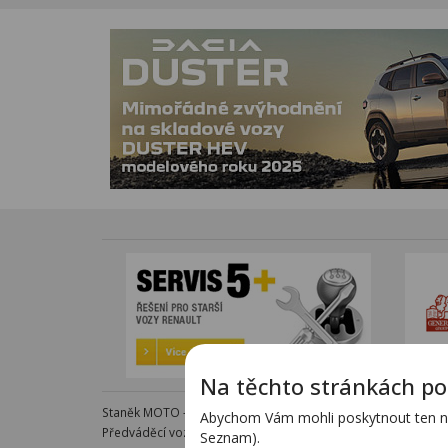
Na těchto stránkách po
Staněk MOTO - autorizovaný dealer KTM - e-shop s komple
Abychom Vám mohli poskytnout ten nej
Předváděcí vozy - kompletní nabídka na specializovaných s
Seznam).