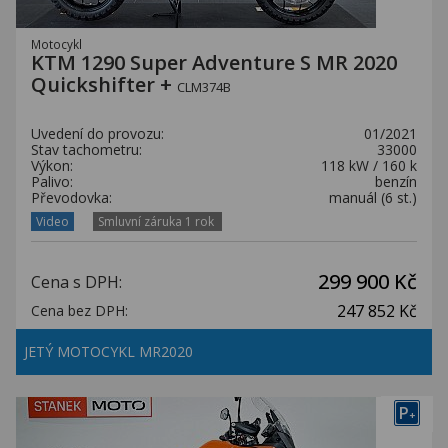
Motocykl
KTM 1290 Super Adventure S MR 2020
Quickshifter +
CLM374B
Uvedení do provozu:
01/2021
Stav tachometru:
33000
Výkon:
118 kW / 160 k
Palivo:
benzín
Převodovka:
manuál (6 st.)
Video
Smluvní záruka 1 rok
299 900 Kč
Cena s DPH:
247 852 Kč
Cena bez DPH:
JETÝ MOTOCYKL MR2020
P
+