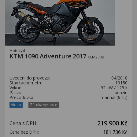
Motocykl
KTM 1090 Adventure 2017
CLM233B
Uvedení do provozu:
04/2018
Stav tachometru:
19150
Výkon:
92 kW / 125 k
Palivo:
benzín
Převodovka:
manuál (6 st.)
Video
Záruka výrobce
219 900 Kč
Cena s DPH:
181 736 Kč
Cena bez DPH: