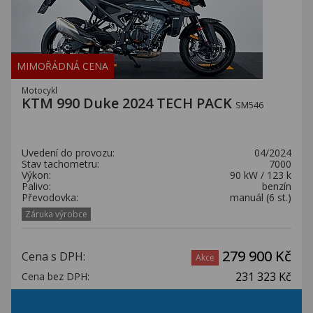
MIMOŘÁDNÁ CENA
Motocykl
KTM 990 Duke 2024 TECH PACK
SM546
Uvedení do provozu:
04/2024
Stav tachometru:
7000
Výkon:
90 kW / 123 k
Palivo:
benzín
Převodovka:
manuál (6 st.)
Záruka výrobce
279 900 Kč
Cena s DPH:
Akce
231 323 Kč
Cena bez DPH: