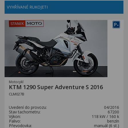
VYHŘÍVANÉ RUKOJETI
P
+
Motocykl
KTM 1290 Super Adventure S 2016
CLM027B
Uvedení do provozu:
04/2016
Stav tachometru:
67200
Výkon:
118 kW / 160 k
Palivo:
benzín
Převodovka:
manuál (6 st.)