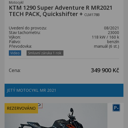
Motocykl
KTM 1290 Super Adventure R MR2021
TECH PACK, Quickshifter +
CLM178B
Uvedení do provozu:
08/2021
Stav tachometru:
23000
Výkon:
118 kW / 160 k
Palivo:
benzín
Převodovka:
manuál (6 st.)
Video
Smluvní záruka 1 rok
349 900 Kč
Cena:
JETÝ MOTOCYKL MR 2021
P
REZERVOVÁNO
+