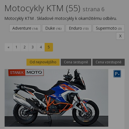
Kariéra
Motocykly KTM (55)
strana 6
Kontakty
Motocykly KTM . Skladové motocykly k okamžitému odběru.
Adventure
Duke
Enduro
Supermoto
(14)
(16)
(13)
(3)
X
«
1
2
3
4
5
Od nejnovějšího
Cena sestupně
Cena vzestupně
P
+