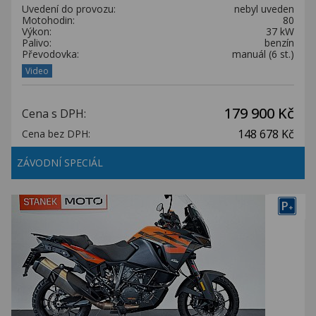
Uvedení do provozu:
nebyl uveden
Motohodin:
80
Výkon:
37 kW
Palivo:
benzín
Převodovka:
manuál (6 st.)
Video
179 900 Kč
Cena s DPH:
148 678 Kč
Cena bez DPH:
ZÁVODNÍ SPECIÁL
P
+