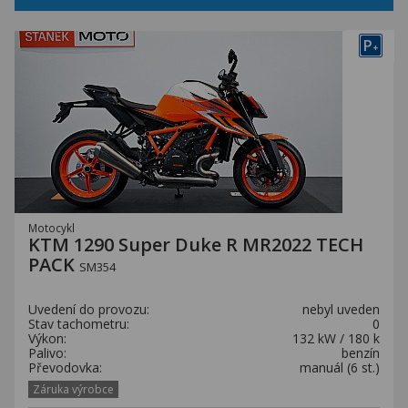
P
+
Motocykl
KTM 1290 Super Duke R MR2022 TECH
PACK
SM354
Uvedení do provozu:
nebyl uveden
Stav tachometru:
0
Výkon:
132 kW / 180 k
Palivo:
benzín
Převodovka:
manuál (6 st.)
Záruka výrobce