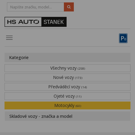
HOTLINE:
STRAKONICE
-
383 335 366
PÍSEK
-
381 670 607
P
Toggle
0
navigation
Vozy, motocykly, elektrokola
Kategorie
Půjčovna
Všechny vozy
(258)
Obytné vozy
Nové vozy
(173)
Předváděcí vozy
Servis
(14)
Ojeté vozy
(11)
Financování
Motocykly
(60)
Novinky
Skladové vozy - značka a model
Záruka