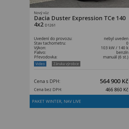
Nový vůz
Dacia Duster Expression TCe 140
4x2
D1261
Uvedení do provozu:
nebyl uveden
Stav tachometru:
0
Výkon:
103 kW / 140 k
Palivo:
benzín
Převodovka:
manuál (6 st.)
Video
Záruka výrobce
564 900 Kč
Cena s DPH:
466 860 Kč
Cena bez DPH:
PAKET WINTER, NAV LIVE