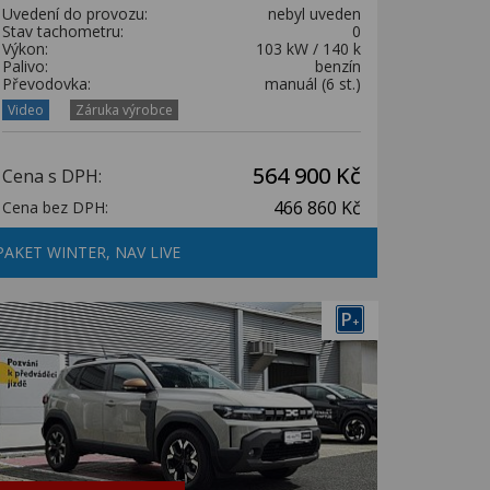
Uvedení do provozu:
nebyl uveden
Stav tachometru:
0
Výkon:
103 kW / 140 k
Palivo:
benzín
Převodovka:
manuál (6 st.)
Video
Záruka výrobce
564 900 Kč
Cena s DPH:
466 860 Kč
Cena bez DPH:
PAKET WINTER, NAV LIVE
P
+