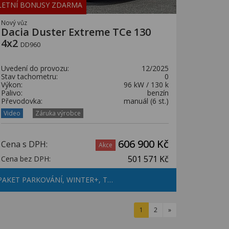
LETNÍ BONUSY ZDARMA
Nový vůz
Dacia Duster Extreme TCe 130
4x2
DD960
Uvedení do provozu:
12/2025
Stav tachometru:
0
Výkon:
96 kW / 130 k
Palivo:
benzín
Převodovka:
manuál (6 st.)
Video
Záruka výrobce
606 900 Kč
Cena s DPH:
Akce
501 571 Kč
Cena bez DPH:
PAKET PARKOVÁNÍ, WINTER+, T…
1
2
»