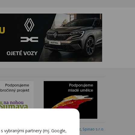
Webdesign:
Blovský.cz
,
Spinao s.r.o.
 vybranými partnery (mj. Google,