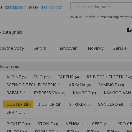
383 335 366
381 670 607
E
-
|
PÍSEK
-
HS Auto Staněk - autorizovaný dealer 
 auta jinak!
Obytné vozy
Servis
Financování
Novinky
Záruka
čka a model
ALPINE
CLIO
CAPTUR
R5 E-TECH ELECTRIC
(0)
(13)
(4)
(0
SCENIC E-TECH ELECTRIC
ARKANA
SYMBIOZ
(0)
(9)
(13)
RAFALE
EXPRESS VAN
KANGOO
KANGOO VA
(0)
(0)
(1)
DUSTER
BIGSTER
STRIKER
SANDERO
(23)
(25)
(0)
(6)
SPRING
(0)
PICANTO
STONIC
VENGA
CEED
PRO C
(1)
(1)
(0)
(15)
SELTOS
SORENTO
EV2
EV3
EV4
E