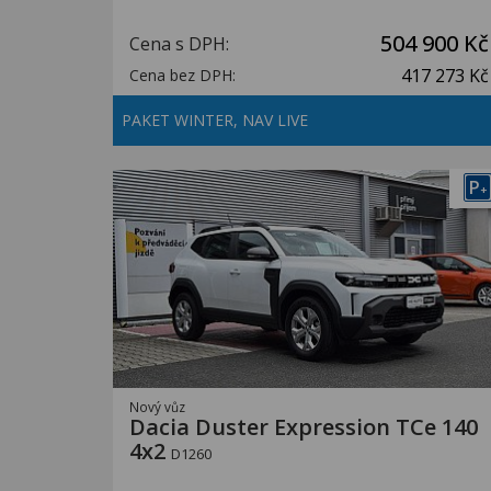
504 900 Kč
Cena s DPH:
417 273 Kč
Cena bez DPH:
PAKET WINTER, NAV LIVE
P
+
Nový vůz
Dacia Duster Expression TCe 140
4x2
D1260