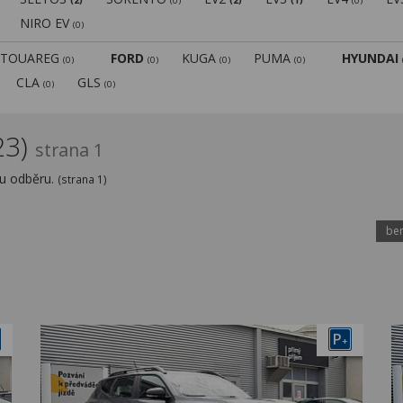
(2)
(0)
(2)
(1)
(0)
NIRO EV
(0)
TOUAREG
FORD
KUGA
PUMA
HYUNDAI
(0)
(0)
(0)
(0)
CLA
GLS
(0)
(0)
23)
strana 1
mu odběru.
(strana 1)
ben
P
+