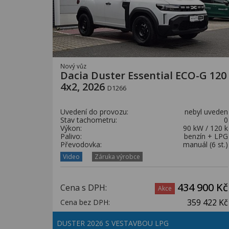
Nový vůz
Dacia Duster Essential ECO-G 120
4x2, 2026
D1266
Uvedení do provozu:
nebyl uveden
Stav tachometru:
0
Výkon:
90 kW / 120 k
Palivo:
benzín + LPG
Převodovka:
manuál (6 st.)
Video
Záruka výrobce
434 900 Kč
Cena s DPH:
Akce
359 422 Kč
Cena bez DPH:
DUSTER 2026 S VESTAVBOU LPG