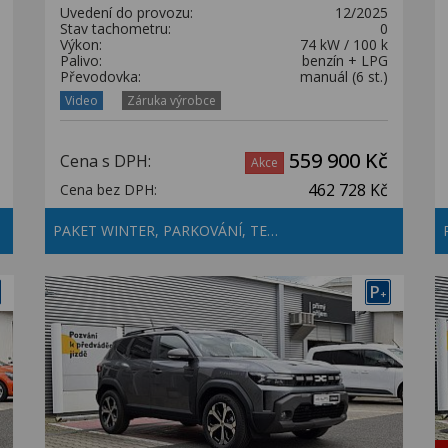
Uvedení do provozu:
12/2025
Stav tachometru:
0
Výkon:
74 kW / 100 k
Palivo:
benzín + LPG
Převodovka:
manuál (6 st.)
Video
Záruka výrobce
559 900 Kč
Cena s DPH:
Akce
462 728 Kč
Cena bez DPH:
PAKET WINTER, PARKOVÁNÍ, TE…
P
+