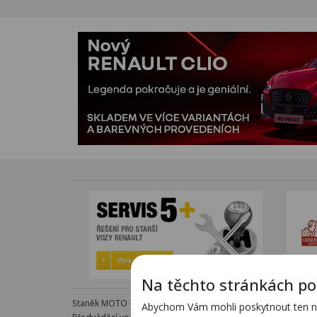
Na těchto stránkách po
Staněk MOTO - autorizovaný dealer KTM - e-shop s komple
Abychom Vám mohli poskytnout ten nej