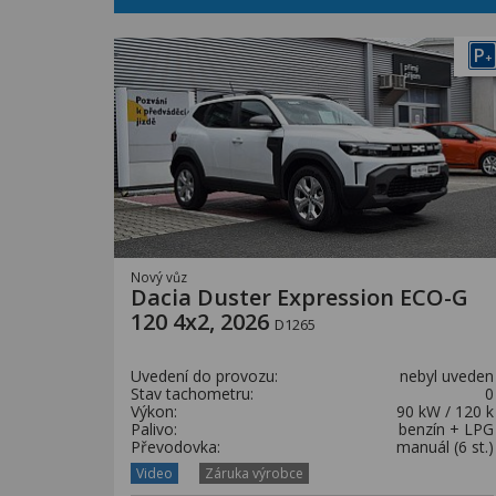
P
+
Nový vůz
Dacia Duster Expression ECO-G
120 4x2, 2026
D1265
Uvedení do provozu:
nebyl uveden
Stav tachometru:
0
Výkon:
90 kW / 120 k
Palivo:
benzín + LPG
Převodovka:
manuál (6 st.)
Video
Záruka výrobce