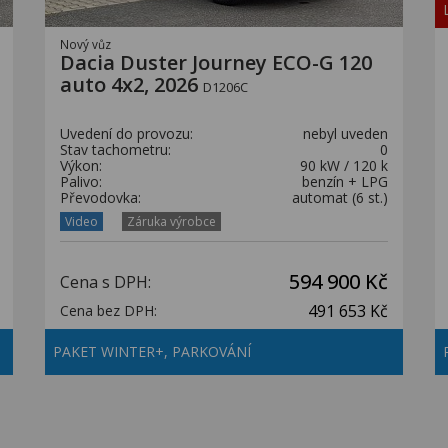
Nový vůz
Dacia Duster Journey ECO-G 120
auto 4x2, 2026
D1206C
Uvedení do provozu:
nebyl uveden
Stav tachometru:
0
Výkon:
90 kW / 120 k
Palivo:
benzín + LPG
Převodovka:
automat (6 st.)
Video
Záruka výrobce
594 900 Kč
Cena s DPH:
491 653 Kč
Cena bez DPH:
PAKET WINTER+, PARKOVÁNÍ