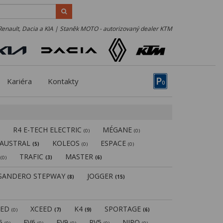
Renault, Dacia a KIA | Staněk MOTO - autorizovaný dealer KTM
P
Kariéra
Kontakty
0
R4 E-TECH ELECTRIC
MÉGANE
)
(0)
(0)
AUSTRAL
KOLEOS
ESPACE
(5)
(0)
(0)
N
TRAFIC
MASTER
(0)
(3)
(6)
SANDERO STEPWAY
JOGGER
(8)
(15)
EED
XCEED
K4
SPORTAGE
(0)
(7)
(9)
(6)
V5
EV6
EV9
PV5
NIRO