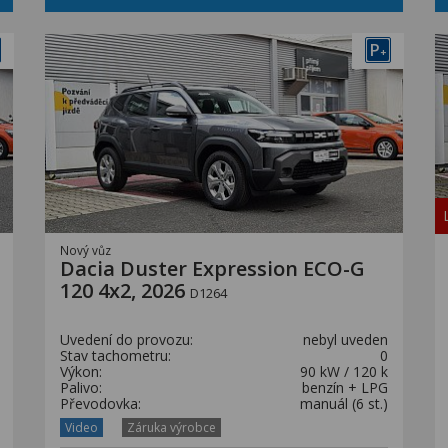
P
+
Nový vůz
Dacia Duster Expression ECO-G
120 4x2, 2026
D1264
Uvedení do provozu:
nebyl uveden
Stav tachometru:
0
Výkon:
90 kW / 120 k
Palivo:
benzín + LPG
Převodovka:
manuál (6 st.)
Video
Záruka výrobce