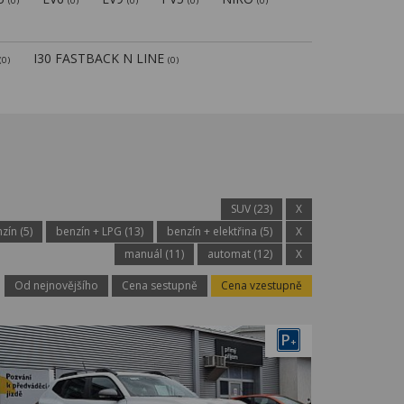
(0)
(0)
(0)
(0)
(0)
I30 FASTBACK N LINE
(0)
(0)
SUV (23)
X
zín (5)
benzín + LPG (13)
benzín + elektřina (5)
X
manuál (11)
automat (12)
X
Od nejnovějšího
Cena sestupně
Cena vzestupně
P
+