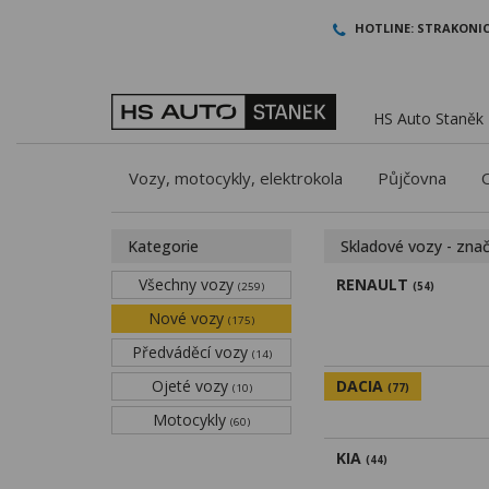
HOTLINE:
STRAKONIC
HS Auto Staněk -
Vozy, motocykly, elektrokola
Půjčovna
Kategorie
Skladové vozy - zna
Všechny vozy
RENAULT
(259)
(54)
Nové vozy
(175)
Předváděcí vozy
(14)
Ojeté vozy
DACIA
(10)
(77)
Motocykly
(60)
KIA
(44)