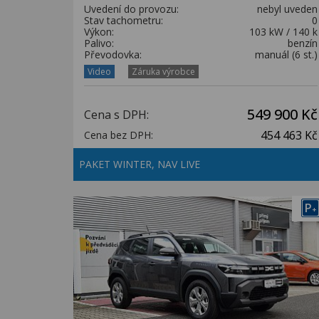
Uvedení do provozu:
nebyl uveden
Stav tachometru:
0
Výkon:
103 kW / 140 k
Palivo:
benzín
Převodovka:
manuál (6 st.)
Video
Záruka výrobce
549 900 Kč
Cena s DPH:
454 463 Kč
Cena bez DPH:
PAKET WINTER, NAV LIVE
P
+