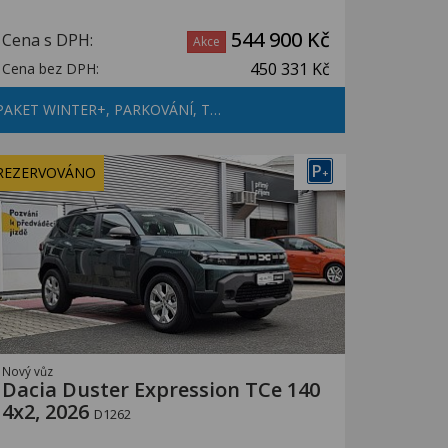
544 900 Kč
Cena s DPH:
Akce
450 331 Kč
Cena bez DPH:
PAKET WINTER+, PARKOVÁNÍ, T…
P
REZERVOVÁNO
+
Nový vůz
Dacia Duster Expression TCe 140
4x2, 2026
D1262