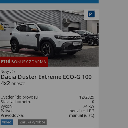
P
+
LETNÍ BONUSY ZDARMA
Nový vůz
Dacia Duster Extreme ECO-G 100
4x2
DD967C
Uvedení do provozu:
12/2025
Stav tachometru:
0
Výkon:
74 kW
Palivo:
benzín + LPG
Převodovka:
manuál (6 st.)
Video
Záruka výrobce