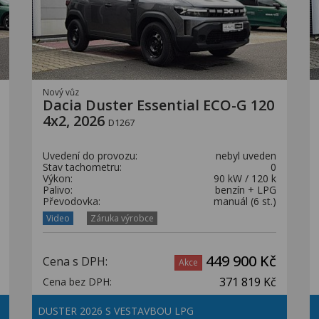
Nový vůz
Dacia Duster Essential ECO-G 120
4x2, 2026
D1267
Uvedení do provozu:
nebyl uveden
Stav tachometru:
0
Výkon:
90 kW / 120 k
Palivo:
benzín + LPG
Převodovka:
manuál (6 st.)
Video
Záruka výrobce
449 900 Kč
Cena s DPH:
Akce
371 819 Kč
Cena bez DPH:
DUSTER 2026 S VESTAVBOU LPG