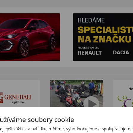
užíváme soubory cookie
tním sortimentem KTM
www.stanekmoto.cz
lepší zážitek a nabídku, měříme, vyhodnocujeme a spolupracujeme s