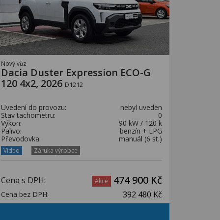
Nový vůz
Dacia Duster Expression ECO-G
120 4x2, 2026
D1212
Uvedení do provozu:
nebyl uveden
Stav tachometru:
0
Výkon:
90 kW / 120 k
Palivo:
benzín + LPG
Převodovka:
manuál (6 st.)
Video
Záruka výrobce
474 900 Kč
Cena s DPH:
Akce
392 480 Kč
Cena bez DPH: