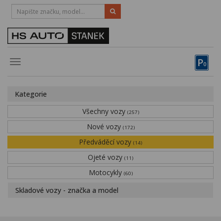
HOTLINE:
STRAKONICE
-
383 335 366
PÍSEK
-
381 670 607
P
Toggle
0
navigation
Vozy, motocykly, elektrokola
Kategorie
Půjčovna
Všechny vozy
(257)
Obytné vozy
Nové vozy
(172)
Předváděcí vozy
Servis
(14)
Ojeté vozy
(11)
Financování
Motocykly
(60)
Novinky
Skladové vozy - značka a model
Záruka