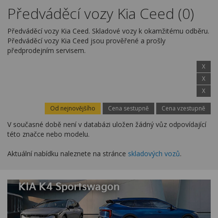
Kariéra
Předváděcí vozy Kia Ceed (0)
Kontakty
Předváděcí vozy Kia Ceed. Skladové vozy k okamžitému odběru.
Předváděcí vozy Kia Ceed jsou prověřené a prošly
předprodejním servisem.
X
X
X
Od nejnovějšího
Cena sestupně
Cena vzestupně
V současné době není v databázi uložen žádný vůz odpovídající
této značce nebo modelu.
Aktuální nabídku naleznete na stránce
skladových vozů
.