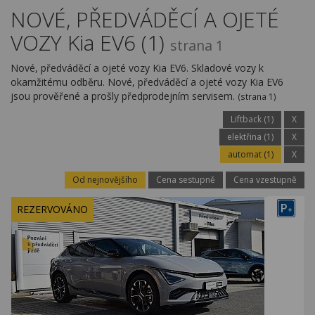
Kariéra
NOVÉ, PŘEDVÁDĚCÍ A OJETÉ
VOZY Kia EV6 (1)
Kontakty
strana 1
Nové, předváděcí a ojeté vozy Kia EV6. Skladové vozy k
okamžitému odběru. Nové, předváděcí a ojeté vozy Kia EV6
jsou prověřené a prošly předprodejním servisem.
(strana 1)
Liftback (1)
X
elektřina (1)
X
automat (1)
X
Od nejnovějšího
Cena sestupně
Cena vzestupně
P
REZERVOVÁNO
+