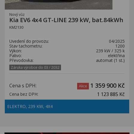
Nový vůz
Kia EV6 4x4 GT-LINE 239 kW, bat.84kWh
KM2130
Uvedení do provozu:
04/2025
Stav tachometru:
1200
Výkon:
239 kW / 325 k
Palivo:
elektřina
Převodovka:
automat (1 st.)
Záruka výrobce do 03 / 2032
1 359 900 Kč
Cena s DPH:
Akce
1 123 885 Kč
Cena bez DPH:
ELEKTRO, 239 KW, 4X4