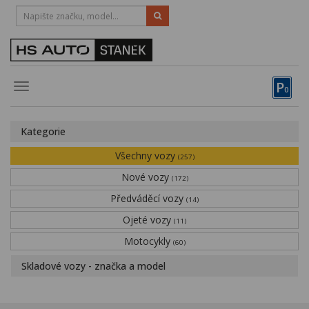
HOTLINE:
STRAKONICE
-
383 335 366
PÍSEK
-
381 670 607
P
Toggle
0
navigation
Vozy, motocykly, elektrokola
Kategorie
Půjčovna
Všechny vozy
(257)
Obytné vozy
Nové vozy
(172)
Předváděcí vozy
Servis
(14)
Ojeté vozy
(11)
Financování
Motocykly
(60)
Novinky
Skladové vozy - značka a model
Záruka