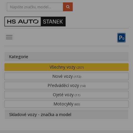
HOTLINE:
STRAKONICE
-
383 335 366
PÍSEK
-
381 670 607
P
Toggle
0
navigation
Vozy, motocykly, elektrokola
Kategorie
Půjčovna
Všechny vozy
(257)
Obytné vozy
Nové vozy
(172)
Předváděcí vozy
Servis
(14)
Ojeté vozy
(11)
Financování
Motocykly
(60)
Novinky
Skladové vozy - značka a model
Záruka