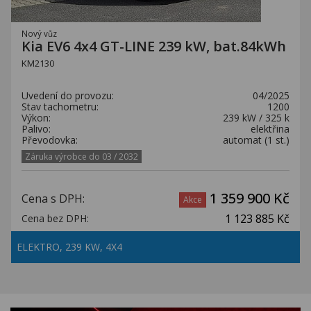
Nový vůz
Kia EV6 4x4 GT-LINE 239 kW, bat.84kWh
KM2130
Uvedení do provozu:
04/2025
Stav tachometru:
1200
Výkon:
239 kW / 325 k
Palivo:
elektřina
Převodovka:
automat (1 st.)
Záruka výrobce do 03 / 2032
1 359 900 Kč
Cena s DPH:
Akce
1 123 885 Kč
Cena bez DPH:
ELEKTRO, 239 KW, 4X4