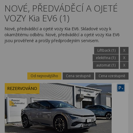
Kariéra
NOVÉ, PŘEDVÁDĚCÍ A OJETÉ
VOZY Kia EV6 (1)
Kontakty
Nové, předváděcí a ojeté vozy Kia EV6. Skladové vozy k
okamžitému odběru. Nové, předváděcí a ojeté vozy Kia EV6
jsou prověřené a prošly předprodejním servisem.
Liftback (1)
X
elektřina (1)
X
automat (1)
X
Od nejnovějšího
Cena sestupně
Cena vzestupně
P
REZERVOVÁNO
+