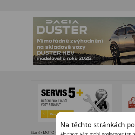
Na těchto stránkách po
Staněk MOTO - autorizovaný dealer KTM - e-shop s komple
Abychom Vám mohli poskytnout ten nej