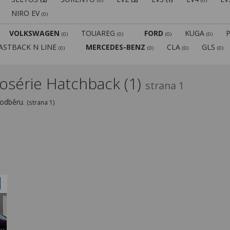
(2)
(0)
(2)
(1)
(0)
NIRO EV
(0)
VOLKSWAGEN
TOUAREG
FORD
KUGA
(0)
(0)
(0)
(0)
FASTBACK N LINE
MERCEDES-BENZ
CLA
GLS
(0)
(0)
(0)
(0)
rosérie Hatchback (1)
strana 1
 odběru.
(strana 1)