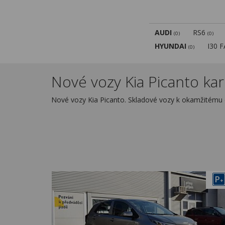
AUDI
RS6
(0)
(0)
HYUNDAI
I30 
(0)
Nové vozy Kia Picanto ka
Nové vozy Kia Picanto. Skladové vozy k okamžitému
P
+