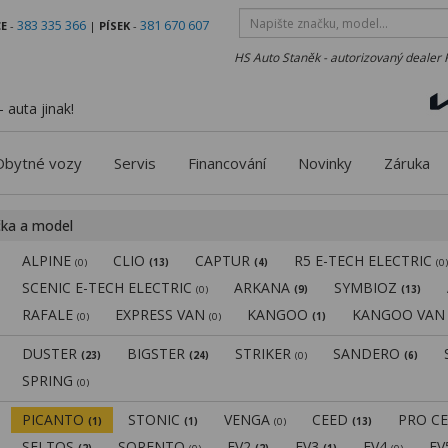
383 335 366
381 670 607
E
-
|
PÍSEK
-
HS Auto Staněk - autorizovaný dealer 
 auta jinak!
Obytné vozy
Servis
Financování
Novinky
Záruka
čka a model
ALPINE
CLIO
CAPTUR
R5 E-TECH ELECTRIC
(0)
(13)
(4)
(0
SCENIC E-TECH ELECTRIC
ARKANA
SYMBIOZ
(0)
(9)
(13)
RAFALE
EXPRESS VAN
KANGOO
KANGOO VA
(0)
(0)
(1)
DUSTER
BIGSTER
STRIKER
SANDERO
(23)
(24)
(0)
(6)
SPRING
(0)
PICANTO
STONIC
VENGA
CEED
PRO C
(1)
(1)
(0)
(13)
SELTOS
SORENTO
EV2
EV3
EV4
E