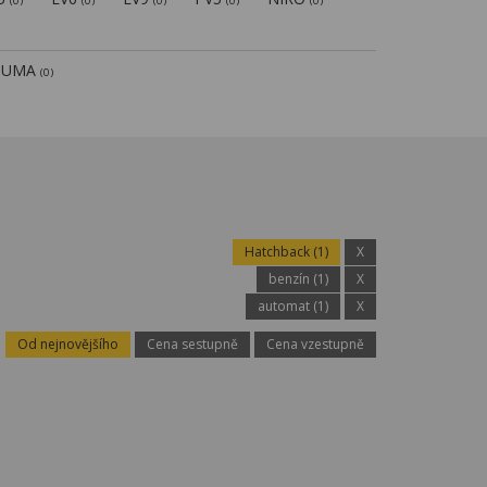
(0)
(0)
(0)
(0)
(0)
PUMA
(0)
Hatchback (1)
X
benzín (1)
X
automat (1)
X
Od nejnovějšího
Cena sestupně
Cena vzestupně