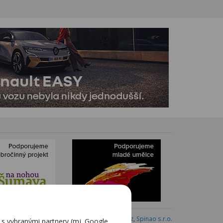
Webdesign:
Blovský.cz
,
Spinao s.r.o.
 vybranými partnery (mj. Google,