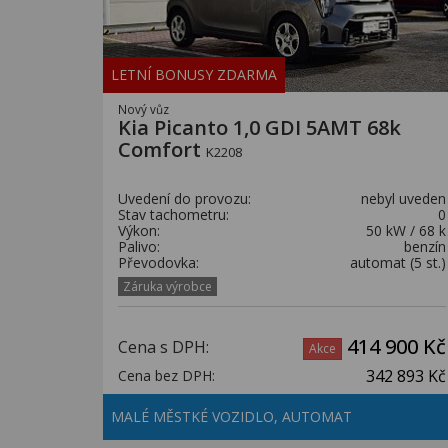
LETNÍ BONUSY ZDARMA
Nový vůz
Kia Picanto 1,0 GDI 5AMT 68k
Comfort
K2208
Uvedení do provozu:
nebyl uveden
Stav tachometru:
0
Výkon:
50 kW / 68 k
Palivo:
benzín
Převodovka:
automat (5 st.)
Záruka výrobce
414 900 Kč
Cena s DPH:
Akce
342 893 Kč
Cena bez DPH:
MALÉ MĚSTKÉ VOZIDLO, AUTOMAT