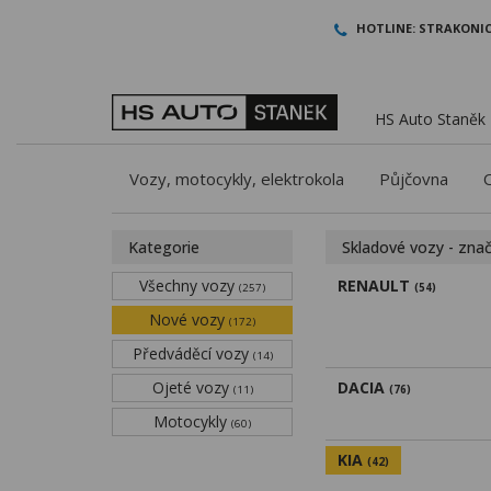
HOTLINE:
STRAKONIC
HS Auto Staněk -
Vozy, motocykly, elektrokola
Půjčovna
Kategorie
Skladové vozy - zna
Všechny vozy
RENAULT
(257)
(54)
Nové vozy
(172)
Předváděcí vozy
(14)
Ojeté vozy
DACIA
(11)
(76)
Motocykly
(60)
KIA
(42)