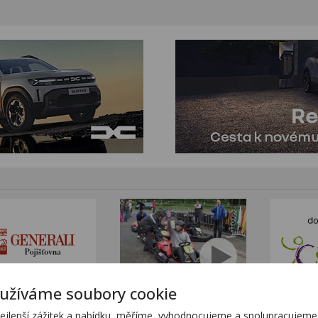
užíváme soubory cookie
tním sortimentem KTM
www.stanekmoto.cz
lepší zážitek a nabídku, měříme, vyhodnocujeme a spolupracujeme s