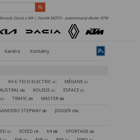
Renault, Dacia a KIA | Staněk MOTO - autorizovaný dealer KTM
P
Kariéra
Kontakty
0
R4 E-TECH ELECTRIC
MÉGANE
)
(0)
(0)
AUSTRAL
KOLEOS
ESPACE
(5)
(0)
(0)
N
TRAFIC
MASTER
(0)
(3)
(6)
SANDERO STEPWAY
JOGGER
(8)
(15)
EED
XCEED
K4
SPORTAGE
(0)
(7)
(9)
(6)
V5
EV6
EV9
PV5
NIRO