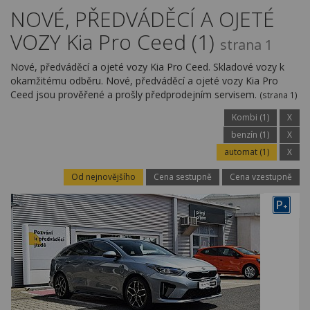
Kariéra
NOVÉ, PŘEDVÁDĚCÍ A OJETÉ
VOZY Kia Pro Ceed (1)
Kontakty
strana 1
Nové, předváděcí a ojeté vozy Kia Pro Ceed. Skladové vozy k
okamžitému odběru. Nové, předváděcí a ojeté vozy Kia Pro
Ceed jsou prověřené a prošly předprodejním servisem.
(strana 1)
Kombi (1)
X
benzín (1)
X
automat (1)
X
Od nejnovějšího
Cena sestupně
Cena vzestupně
P
+