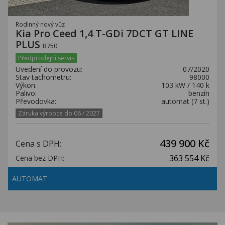
Rodinný nový vůz
Kia Pro Ceed 1,4 T-GDi 7DCT GT LINE
PLUS
B750
Předprodejní servis
Uvedení do provozu:
07/2020
Stav tachometru:
98000
Výkon:
103 kW / 140 k
Palivo:
benzín
Převodovka:
automat (7 st.)
Záruka výrobce do 06 / 2027
439 900 Kč
Cena s DPH:
363 554 Kč
Cena bez DPH:
AUTOMAT