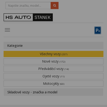
HOTLINE:
STRAKONICE
-
383 335 366
PÍSEK
-
381 670 607
P
Toggle
0
navigation
Vozy, motocykly, elektrokola
Kategorie
Půjčovna
Všechny vozy
(257)
Obytné vozy
Nové vozy
(172)
Předváděcí vozy
Servis
(14)
Ojeté vozy
(11)
Financování
Motocykly
(60)
Novinky
Skladové vozy - značka a model
Záruka