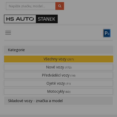
HOTLINE:
STRAKONICE
-
383 335 366
PÍSEK
-
381 670 607
P
Toggle
0
navigation
Vozy, motocykly, elektrokola
Kategorie
Půjčovna
Všechny vozy
(257)
Obytné vozy
Nové vozy
(172)
Předváděcí vozy
Servis
(14)
Ojeté vozy
(11)
Financování
Motocykly
(60)
Novinky
Skladové vozy - značka a model
Záruka