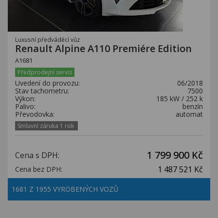
Luxusní předváděcí vůz
Renault Alpine A110 Premiére Edition
A1681
Předprodejní servis
Uvedení do provozu:
06/2018
Stav tachometru:
7500
Výkon:
185 kW / 252 k
Palivo:
benzín
Převodovka:
automat
Smluvní záruka 1 rok
1 799 900 Kč
Cena s DPH:
1 487 521 Kč
Cena bez DPH:
1681 Z 1955 VYROBENÝCH VOZŮ