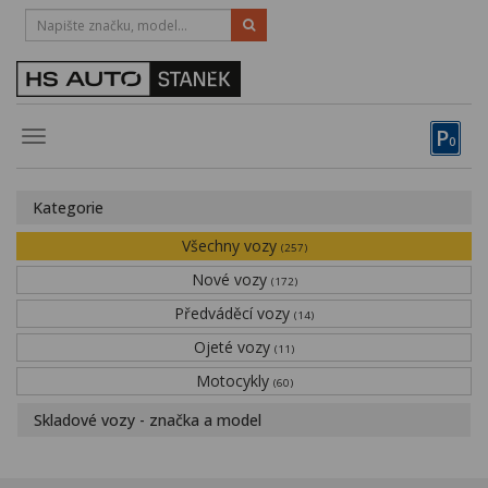
HOTLINE:
STRAKONICE
-
383 335 366
PÍSEK
-
381 670 607
P
Toggle
0
navigation
Vozy, motocykly, elektrokola
Kategorie
Půjčovna
Všechny vozy
(257)
Obytné vozy
Nové vozy
(172)
Předváděcí vozy
Servis
(14)
Ojeté vozy
(11)
Financování
Motocykly
(60)
Novinky
Skladové vozy - značka a model
Záruka