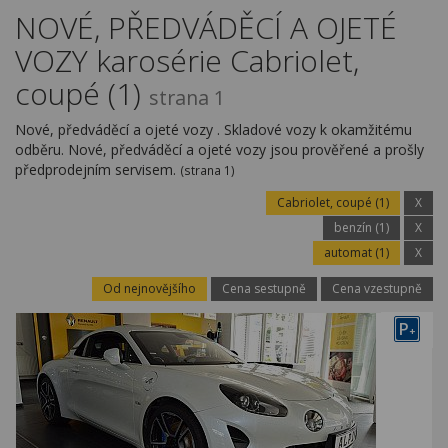
Kariéra
NOVÉ, PŘEDVÁDĚCÍ A OJETÉ
VOZY karosérie Cabriolet,
Kontakty
coupé (1)
strana 1
Nové, předváděcí a ojeté vozy . Skladové vozy k okamžitému
odběru. Nové, předváděcí a ojeté vozy jsou prověřené a prošly
předprodejním servisem.
(strana 1)
Cabriolet, coupé (1)
X
benzín (1)
X
automat (1)
X
Od nejnovějšího
Cena sestupně
Cena vzestupně
P
+