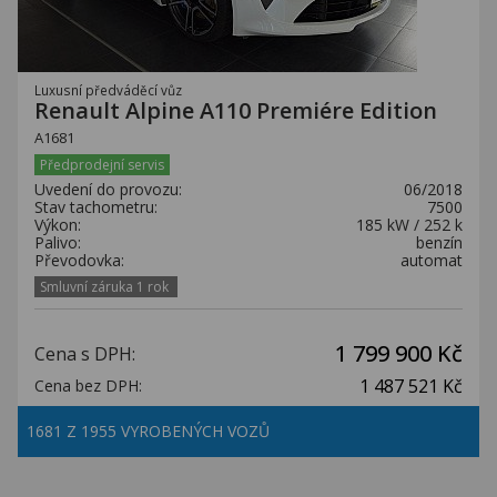
Luxusní předváděcí vůz
Renault Alpine A110 Premiére Edition
A1681
Předprodejní servis
Uvedení do provozu:
06/2018
Stav tachometru:
7500
Výkon:
185 kW / 252 k
Palivo:
benzín
Převodovka:
automat
Smluvní záruka 1 rok
1 799 900 Kč
Cena s DPH:
1 487 521 Kč
Cena bez DPH:
1681 Z 1955 VYROBENÝCH VOZŮ