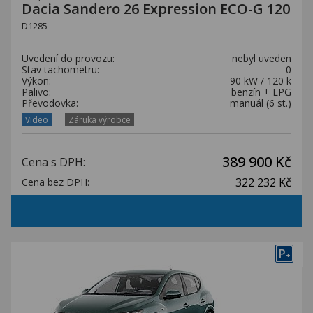
Dacia Sandero 26 Expression ECO-G 120
D1285
Uvedení do provozu:
nebyl uveden
Stav tachometru:
0
Výkon:
90 kW / 120 k
Palivo:
benzín + LPG
Převodovka:
manuál (6 st.)
Video
Záruka výrobce
389 900 Kč
Cena s DPH:
322 232 Kč
Cena bez DPH:
P
+