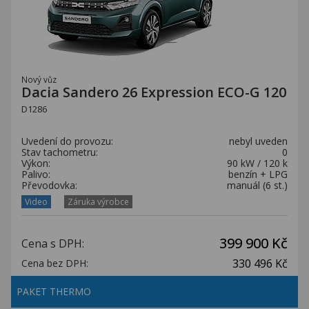
Nový vůz
Dacia Sandero 26 Expression ECO-G 120
D1286
Uvedení do provozu:
nebyl uveden
Stav tachometru:
0
Výkon:
90 kW / 120 k
Palivo:
benzín + LPG
Převodovka:
manuál (6 st.)
Video
Záruka výrobce
399 900 Kč
Cena s DPH:
330 496 Kč
Cena bez DPH:
PAKET THERMO