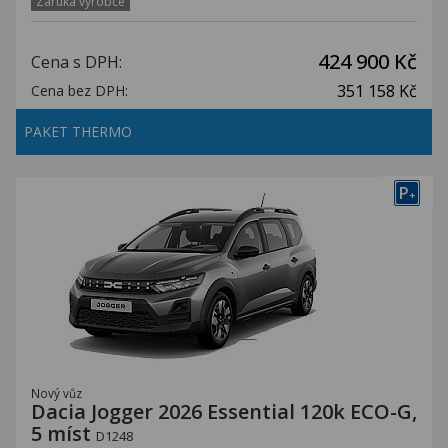
Záruka výrobce
424 900 Kč
Cena s DPH:
351 158 Kč
Cena bez DPH:
PAKET THERMO
P
+
Nový vůz
Dacia Jogger 2026 Essential 120k ECO-G,
5 míst
D1248