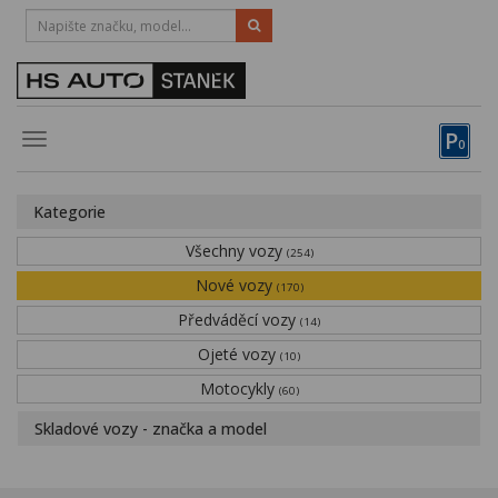
HOTLINE:
STRAKONICE
-
383 335 366
PÍSEK
-
381 670 607
P
Toggle
0
navigation
Vozy, motocykly, elektrokola
Kategorie
Půjčovna
Všechny vozy
(254)
Obytné vozy
Nové vozy
(170)
Předváděcí vozy
Servis
(14)
Ojeté vozy
(10)
Financování
Motocykly
(60)
Novinky
Skladové vozy - značka a model
Záruka