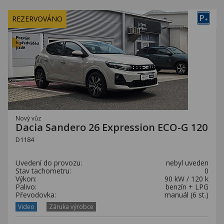
P
REZERVOVÁNO
+
Nový vůz
Dacia Sandero 26 Expression ECO-G 120
D1184
Uvedení do provozu:
nebyl uveden
Stav tachometru:
0
Výkon:
90 kW / 120 k
Palivo:
benzín + LPG
Převodovka:
manuál (6 st.)
Video
Záruka výrobce