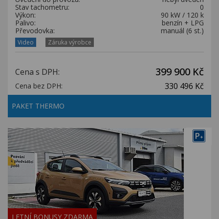
Stav tachometru:
0
Výkon:
90 kW / 120 k
Palivo:
benzín + LPG
Převodovka:
manuál (6 st.)
Video
Záruka výrobce
399 900 Kč
Cena s DPH:
330 496 Kč
Cena bez DPH:
PAKET THERMO
P
+
LETNÍ BONUSY ZDARMA