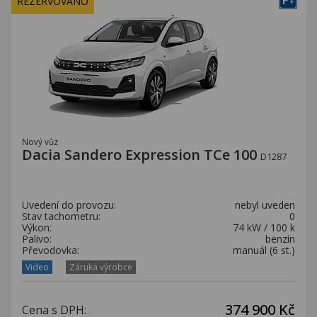
P
REZERVOVÁNO
+
Nový vůz
Dacia Sandero Expression TCe 100
D1287
Uvedení do provozu:
nebyl uveden
Stav tachometru:
0
Výkon:
74 kW / 100 k
Palivo:
benzín
Převodovka:
manuál (6 st.)
Video
Záruka výrobce
374 900 Kč
Cena s DPH: