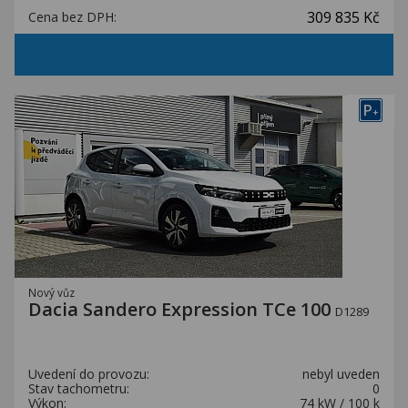
309 835 Kč
Cena bez DPH:
P
+
Nový vůz
Dacia Sandero Expression TCe 100
D1289
Uvedení do provozu:
nebyl uveden
Stav tachometru:
0
Výkon:
74 kW / 100 k