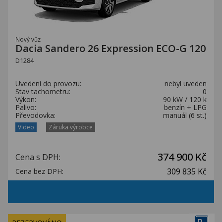
Nový vůz
Dacia Sandero 26 Expression ECO-G 120
D1284
Uvedení do provozu:
nebyl uveden
Stav tachometru:
0
Výkon:
90 kW / 120 k
Palivo:
benzín + LPG
Převodovka:
manuál (6 st.)
Video
Záruka výrobce
374 900 Kč
Cena s DPH:
309 835 Kč
Cena bez DPH: