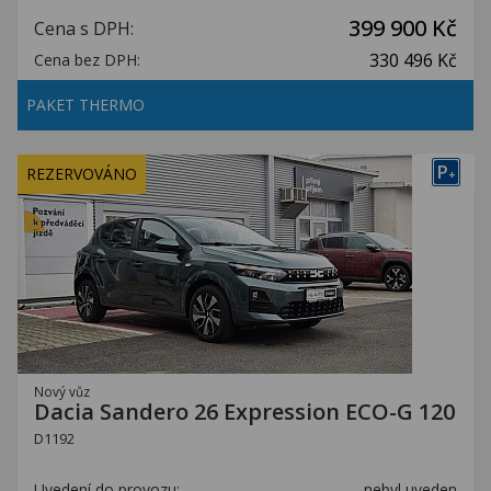
399 900 Kč
Cena s DPH:
330 496 Kč
Cena bez DPH:
PAKET THERMO
P
REZERVOVÁNO
+
Nový vůz
Dacia Sandero 26 Expression ECO-G 120
D1192
Uvedení do provozu:
nebyl uveden