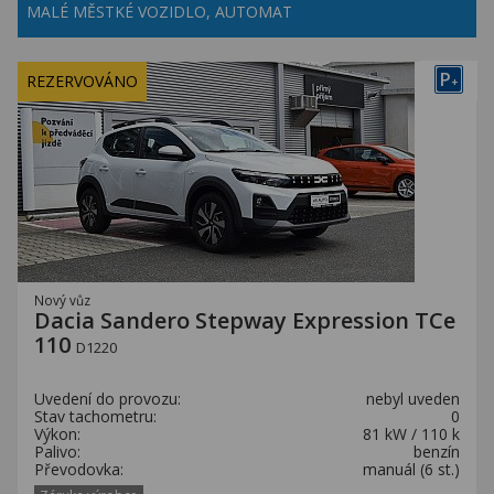
MALÉ MĚSTKÉ VOZIDLO, AUTOMAT
P
REZERVOVÁNO
+
Nový vůz
Dacia Sandero Stepway Expression TCe
110
D1220
Uvedení do provozu:
nebyl uveden
Stav tachometru:
0
Výkon:
81 kW / 110 k
Palivo:
benzín
Převodovka:
manuál (6 st.)