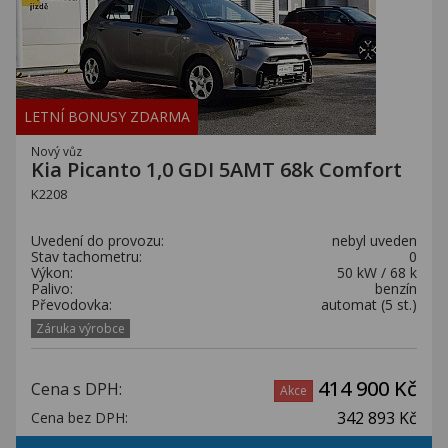
LETNÍ BONUSY ZDARMA
Nový vůz
Kia Picanto 1,0 GDI 5AMT 68k Comfort
K2208
Uvedení do provozu:
nebyl uveden
Stav tachometru:
0
Výkon:
50 kW / 68 k
Palivo:
benzín
Převodovka:
automat (5 st.)
Záruka výrobce
414 900 Kč
Cena s DPH:
Akce
342 893 Kč
Cena bez DPH: