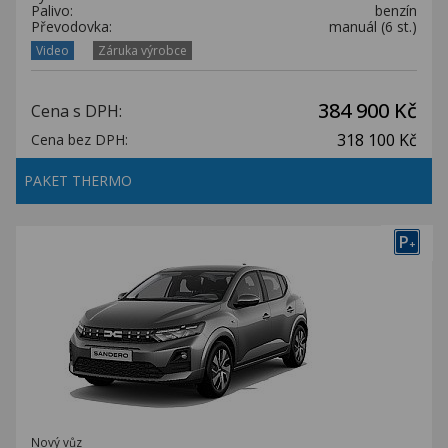
Palivo:
benzín
Převodovka:
manuál (6 st.)
Video
Záruka výrobce
384 900 Kč
Cena s DPH:
318 100 Kč
Cena bez DPH:
PAKET THERMO
P
+
Nový vůz