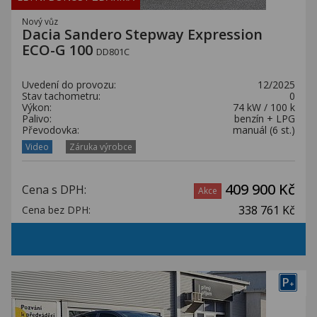
Nový vůz
Dacia Sandero Stepway Expression
ECO-G 100
DD801C
Uvedení do provozu:
12/2025
Stav tachometru:
0
Výkon:
74 kW / 100 k
Palivo:
benzín + LPG
Převodovka:
manuál (6 st.)
Video
Záruka výrobce
409 900 Kč
Cena s DPH:
Akce
338 761 Kč
Cena bez DPH:
P
+