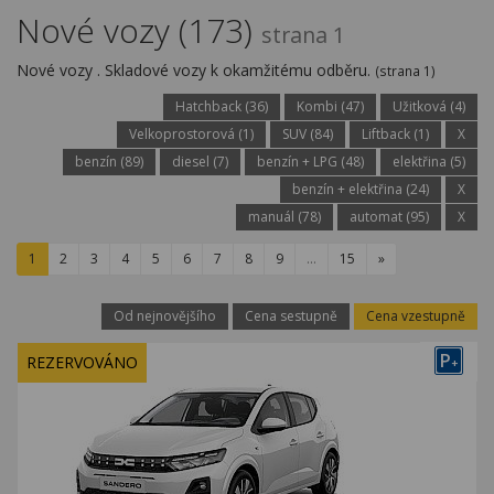
Kariéra
Nové vozy (173)
strana 1
Kontakty
Nové vozy . Skladové vozy k okamžitému odběru.
(strana 1)
Hatchback (36)
Kombi (47)
Užitková (4)
Velkoprostorová (1)
SUV (84)
Liftback (1)
X
benzín (89)
diesel (7)
benzín + LPG (48)
elektřina (5)
benzín + elektřina (24)
X
manuál (78)
automat (95)
X
1
2
3
4
5
6
7
8
9
…
15
»
Od nejnovějšího
Cena sestupně
Cena vzestupně
P
REZERVOVÁNO
+