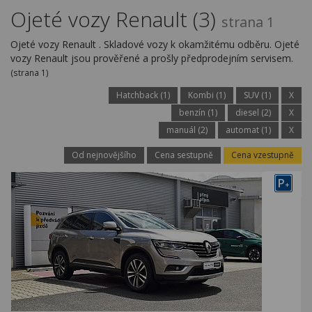
Kariéra
Ojeté vozy Renault (3)
strana 1
Kontakty
Ojeté vozy Renault . Skladové vozy k okamžitému odběru. Ojeté
vozy Renault jsou prověřené a prošly předprodejním servisem.
(strana 1)
Hatchback (1)
Kombi (1)
SUV (1)
X
benzín (1)
diesel (2)
X
manuál (2)
automat (1)
X
Od nejnovějšího
Cena sestupně
Cena vzestupně
P
+