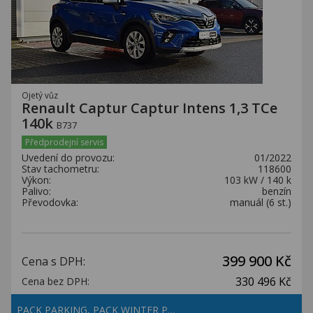
Ojetý vůz
Renault Captur Captur Intens 1,3 TCe
140k
B737
Předprodejní servis
Uvedení do provozu:
01/2022
Stav tachometru:
118600
Výkon:
103 kW / 140 k
Palivo:
benzín
Převodovka:
manuál (6 st.)
399 900 Kč
Cena s DPH:
330 496 Kč
Cena bez DPH:
PACK PARKING, PACK WINTER P…