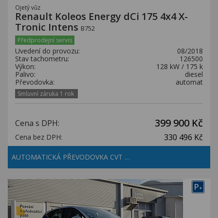
Ojetý vůz
Renault Koleos Energy dCi 175 4x4 X-
Tronic Intens
B752
Předprodejní servis
Uvedení do provozu:
08/2018
Stav tachometru:
126500
Výkon:
128 kW / 175 k
Palivo:
diesel
Převodovka:
automat
Smluvní záruka 1 rok
399 900 Kč
Cena s DPH:
330 496 Kč
Cena bez DPH:
AUTOMATICKÁ PŘEVODOVKA CVT …
P
+