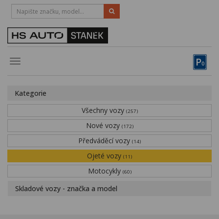
HOTLINE:
STRAKONICE
-
383 335 366
PÍSEK
-
381 670 607
P
Toggle
0
navigation
Vozy, motocykly, elektrokola
Kategorie
Půjčovna
Všechny vozy
(257)
Obytné vozy
Nové vozy
(172)
Předváděcí vozy
Servis
(14)
Ojeté vozy
(11)
Financování
Motocykly
(60)
Novinky
Skladové vozy - značka a model
Záruka