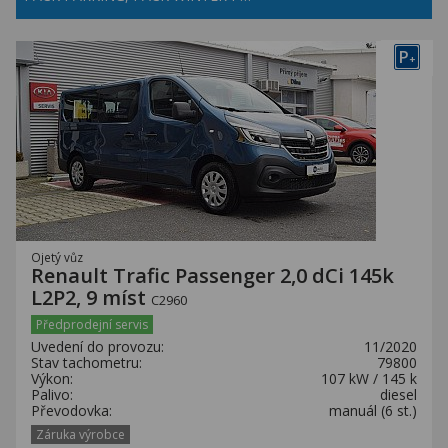
P
+
Ojetý vůz
Renault Trafic Passenger 2,0 dCi 145k
L2P2, 9 míst
C2960
Předprodejní servis
Uvedení do provozu:
11/2020
Stav tachometru:
79800
Výkon:
107 kW / 145 k
Palivo:
diesel
Převodovka:
manuál (6 st.)
Záruka výrobce