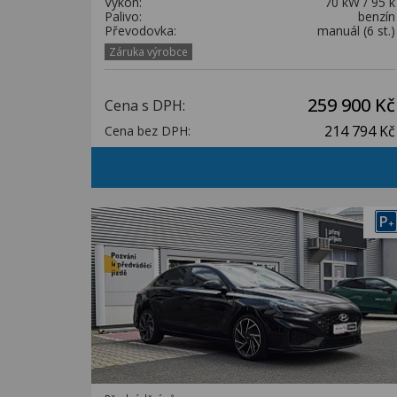
Výkon:
70 kW / 95 k
Palivo:
benzín
Převodovka:
manuál (6 st.)
Záruka výrobce
259 900 Kč
Cena s DPH:
214 794 Kč
Cena bez DPH:
P
+