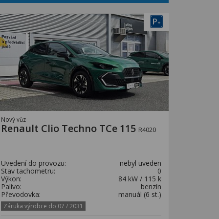
P
+
Nový vůz
Renault Clio Techno TCe 115
R4020
Uvedení do provozu:
nebyl uveden
Stav tachometru:
0
Výkon:
84 kW / 115 k
Palivo:
benzín
Převodovka:
manuál (6 st.)
Záruka výrobce do 07 / 2031