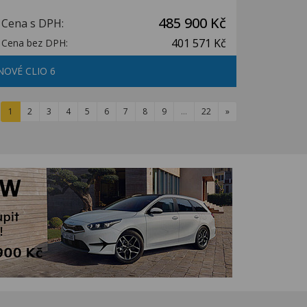
485 900 Kč
Cena s DPH:
401 571 Kč
Cena bez DPH:
NOVÉ CLIO 6
1
2
3
4
5
6
7
8
9
…
22
»