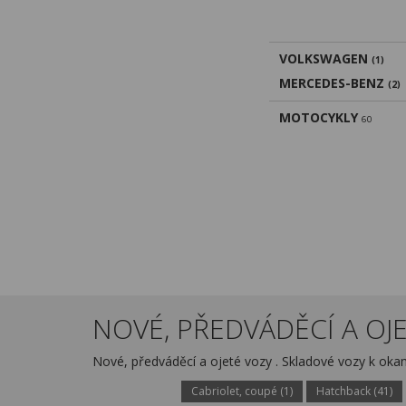
VOLKSWAGEN
(1)
MERCEDES-BENZ
(2)
MOTOCYKLY
60
NOVÉ, PŘEDVÁDĚCÍ A OJE
Nové, předváděcí a ojeté vozy . Skladové vozy k ok
Cabriolet, coupé (1)
Hatchback (41)