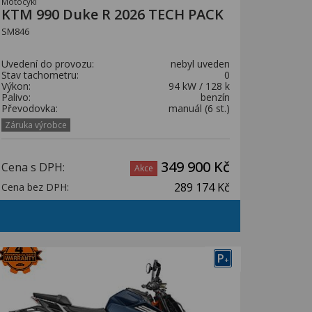
Motocykl
KTM 990 Duke R 2026 TECH PACK
SM846
Uvedení do provozu:
nebyl uveden
Stav tachometru:
0
Výkon:
94 kW / 128 k
Palivo:
benzín
Převodovka:
manuál (6 st.)
Záruka výrobce
349 900 Kč
Cena s DPH:
Akce
289 174 Kč
Cena bez DPH:
P
+