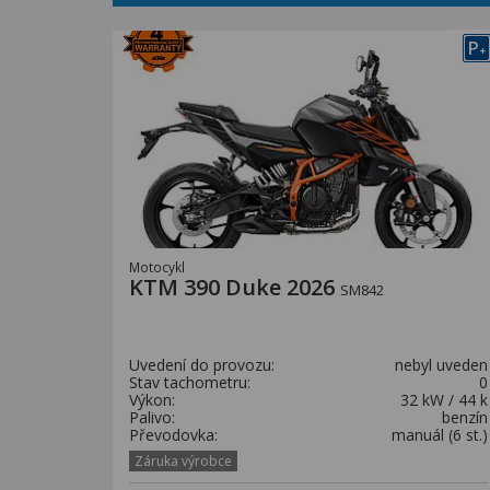
P
+
Motocykl
KTM 390 Duke 2026
SM842
Uvedení do provozu:
nebyl uveden
Stav tachometru:
0
Výkon:
32 kW / 44 k
Palivo:
benzín
Převodovka:
manuál (6 st.)
Záruka výrobce