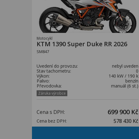
Motocykl
KTM 1390 Super Duke RR 2026
SM847
Uvedení do provozu:
nebyl uveden
Stav tachometru:
0
Výkon:
140 kW / 190 k
Palivo:
benzín
Převodovka:
manuál (6 st.)
Záruka výrobce
699 900 Kč
Cena s DPH:
578 430 Kč
Cena bez DPH: