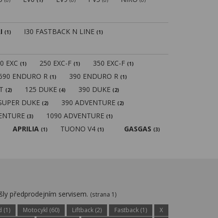
(0)
(1)
(0)
(0)
(0)
I
I30 FASTBACK N LINE
(1)
(1)
50 EXC
250 EXC-F
350 EXC-F
(1)
(1)
(1)
690 ENDURO R
390 ENDURO R
(1)
(1)
MT
125 DUKE
390 DUKE
(2)
(4)
(2)
 SUPER DUKE
390 ADVENTURE
(2)
(2)
VENTURE
1090 ADVENTURE
(3)
(1)
APRILIA
TUONO V4
GASGAS
(1)
(1)
(3)
ošly předprodejním servisem.
(strana 1)
 (1)
Motocykl (60)
Liftback (2)
Fastback (1)
X