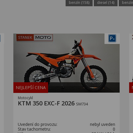
benzín (158)
diesel (14)
benzín
P
+
NEJLEPŠÍ CENA
Motocykl
KTM 350 EXC-F 2026
SM734
Uvedení do provozu:
nebyl uveden
Stav tachometru:
0