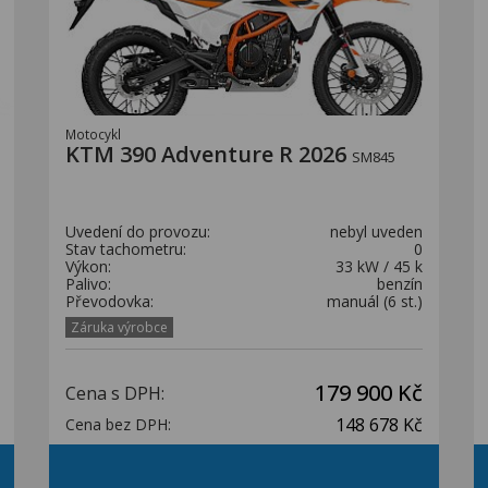
Motocykl
KTM 390 Adventure R 2026
SM845
Uvedení do provozu:
nebyl uveden
Stav tachometru:
0
Výkon:
33 kW / 45 k
Palivo:
benzín
Převodovka:
manuál (6 st.)
Záruka výrobce
179 900 Kč
Cena s DPH:
148 678 Kč
Cena bez DPH: