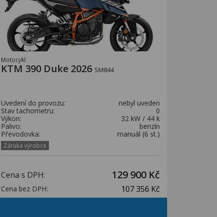
Motocykl
KTM 390 Duke 2026
SM844
Uvedení do provozu:
nebyl uveden
Stav tachometru:
0
Výkon:
32 kW / 44 k
Palivo:
benzín
Převodovka:
manuál (6 st.)
Záruka výrobce
129 900 Kč
Cena s DPH:
107 356 Kč
Cena bez DPH: