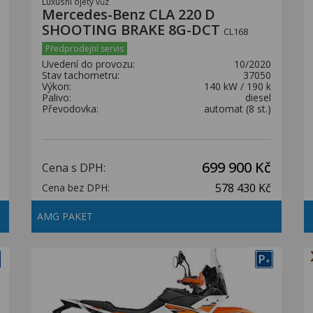
Luxusní ojetý vůz
Mercedes-Benz CLA 220 D
SHOOTING BRAKE 8G-DCT
CL168
Předprodejní servis
Uvedení do provozu:
10/2020
Stav tachometru:
37050
Výkon:
140 kW / 190 k
Palivo:
diesel
Převodovka:
automat (8 st.)
699 900 Kč
Cena s DPH:
578 430 Kč
Cena bez DPH:
AMG PAKET
P
+