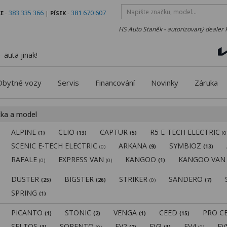
383 335 366
381 670 607
E
-
|
PÍSEK
-
HS Auto Staněk - autorizovaný dealer 
 auta jinak!
Obytné vozy
Servis
Financování
Novinky
Záruka
čka a model
ALPINE
CLIO
CAPTUR
R5 E-TECH ELECTRIC
(1)
(13)
(5)
(0
SCENIC E-TECH ELECTRIC
ARKANA
SYMBIOZ
(0)
(9)
(13)
RAFALE
EXPRESS VAN
KANGOO
KANGOO VA
(0)
(0)
(1)
DUSTER
BIGSTER
STRIKER
SANDERO
(25)
(26)
(0)
(7)
SPRING
(1)
PICANTO
STONIC
VENGA
CEED
PRO C
(1)
(2)
(1)
(15)
SELTOS
SORENTO
EV2
EV3
EV4
E