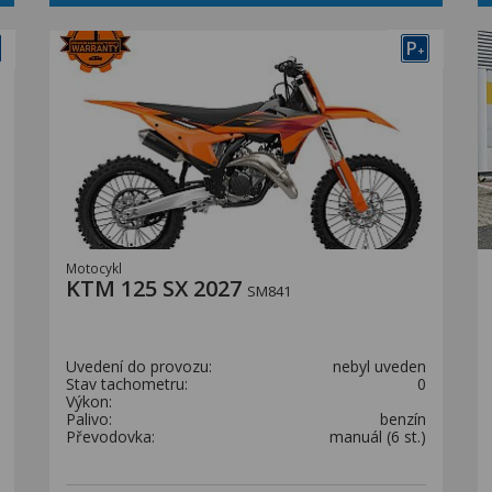
P
+
Motocykl
KTM 125 SX 2027
SM841
Uvedení do provozu:
nebyl uveden
Stav tachometru:
0
Výkon:
Palivo:
benzín
Převodovka:
manuál (6 st.)