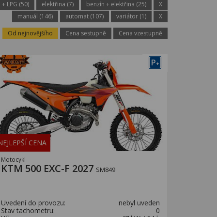
 + LPG (50)
elektřina (7)
benzín + elektřina (25)
X
manuál (146)
automat (107)
variátor (1)
X
Od nejnovějšího
Cena sestupně
Cena vzestupně
P
+
NEJLEPŠÍ CENA
Motocykl
KTM 500 EXC-F 2027
SM849
Uvedení do provozu:
nebyl uveden
Stav tachometru:
0