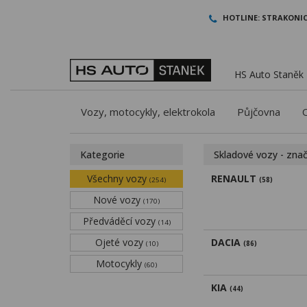
HOTLINE:
STRAKONIC
HS Auto Staněk -
Vozy, motocykly, elektrokola
Půjčovna
Kategorie
Skladové vozy - zna
Všechny vozy
RENAULT
(254)
(58)
Nové vozy
(170)
Předváděcí vozy
(14)
Ojeté vozy
DACIA
(10)
(86)
Motocykly
(60)
KIA
(44)