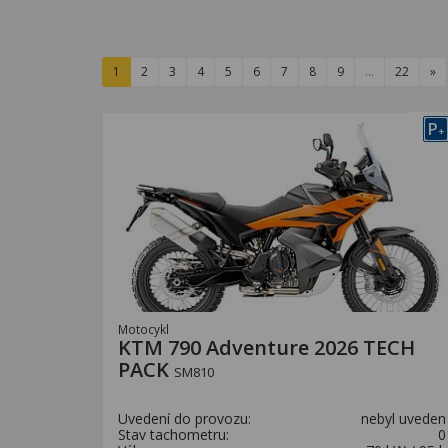
1
2
3
4
5
6
7
8
9
…
22
»
P
+
Motocykl
KTM 790 Adventure 2026 TECH
PACK
SM810
Uvedení do provozu:
nebyl uveden
Stav tachometru:
0