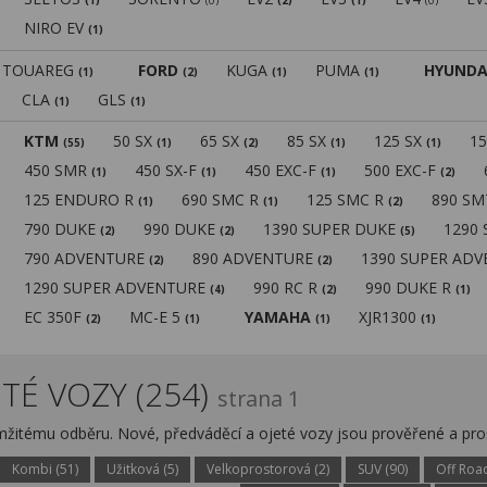
(1)
(0)
(2)
(1)
(0)
NIRO EV
(1)
TOUAREG
FORD
KUGA
PUMA
HYUNDA
(1)
(2)
(1)
(1)
CLA
GLS
(1)
(1)
KTM
50 SX
65 SX
85 SX
125 SX
1
(55)
(1)
(2)
(1)
(1)
450 SMR
450 SX-F
450 EXC-F
500 EXC-F
(1)
(1)
(1)
(2)
125 ENDURO R
690 SMC R
125 SMC R
890 S
(1)
(1)
(2)
790 DUKE
990 DUKE
1390 SUPER DUKE
1290
(2)
(2)
(5)
790 ADVENTURE
890 ADVENTURE
1390 SUPER AD
(2)
(2)
1290 SUPER ADVENTURE
990 RC R
990 DUKE R
(4)
(2)
(1)
EC 350F
MC-E 5
YAMAHA
XJR1300
(2)
(1)
(1)
(1)
TÉ VOZY (254)
strana 1
amžitému odběru. Nové, předváděcí a ojeté vozy jsou prověřené a pr
Kombi (51)
Užitková (5)
Velkoprostorová (2)
SUV (90)
Off Road