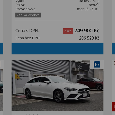
Výkon:
38 kW / 51 k
Palivo:
benzín
Převodovka:
manuál (6 st.)
Záruka výrobce
249 900 Kč
Cena s DPH:
Akce
206 529 Kč
Cena bez DPH:
P
+