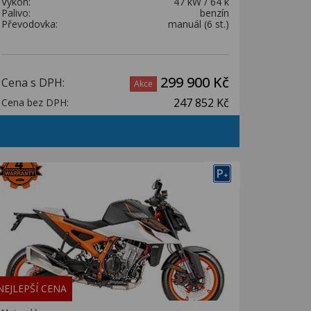
Výkon:
47 kW / 64 k
Palivo:
benzín
Převodovka:
manuál (6 st.)
299 900 Kč
Cena s DPH:
Akce
247 852 Kč
Cena bez DPH:
P
+
NEJLEPŠÍ CENA