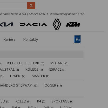
Renault, Dacia a KIA | Staněk MOTO - autorizovaný dealer KTM
P
Kariéra
Kontakty
0
R4 E-TECH ELECTRIC
MÉGANE
)
(0)
(0)
AUSTRAL
KOLEOS
ESPACE
(5)
(1)
(0)
N
TRAFIC
MASTER
(0)
(4)
(6)
SANDERO STEPWAY
JOGGER
(10)
(17)
EED
XCEED
K4
SPORTAGE
(1)
(5)
(7)
(6)
V5
EV6
EV9
PV5
NIRO