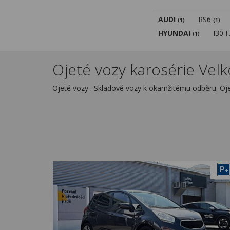
AUDI
RS6
(1)
(1)
HYUNDAI
I30 
(1)
Ojeté vozy karosérie Vel
Ojeté vozy . Skladové vozy k okamžitému odběru. Oj
P
+