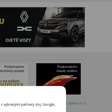
Webdesign:
Blovský.cz
,
Spinao s.r.o.
 vybranými partnery (mj. Google,