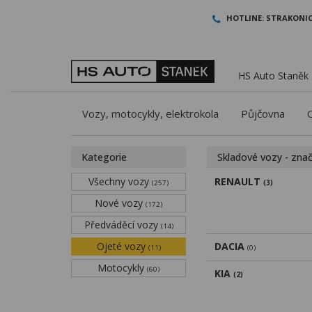
HOTLINE:
STRAKONIC
HS Auto Staněk -
Vozy, motocykly, elektrokola
Půjčovna
Kategorie
Skladové vozy - zna
Všechny vozy
RENAULT
(257)
(3)
Nové vozy
(172)
Předváděcí vozy
(14)
Ojeté vozy
DACIA
(11)
(0)
Motocykly
(60)
KIA
(2)