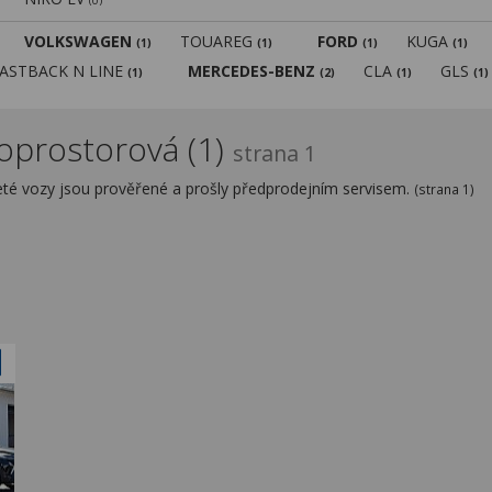
(0)
VOLKSWAGEN
TOUAREG
FORD
KUGA
(1)
(1)
(1)
(1)
FASTBACK N LINE
MERCEDES-BENZ
CLA
GLS
(1)
(2)
(1)
(1)
koprostorová (1)
strana 1
eté vozy jsou prověřené a prošly předprodejním servisem.
(strana 1)