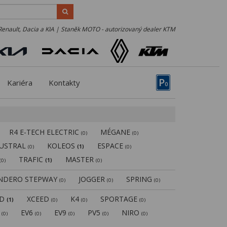
Renault, Dacia a KIA | Staněk MOTO - autorizovaný dealer KTM
P
Kariéra
Kontakty
0
R4 E-TECH ELECTRIC
MÉGANE
(0)
(0)
USTRAL
KOLEOS
ESPACE
(0)
(1)
(0)
TRAFIC
MASTER
(0)
(1)
(0)
NDERO STEPWAY
JOGGER
SPRING
(0)
(0)
(0)
ED
XCEED
K4
SPORTAGE
(1)
(0)
(0)
(0)
5
EV6
EV9
PV5
NIRO
(0)
(0)
(0)
(0)
(0)