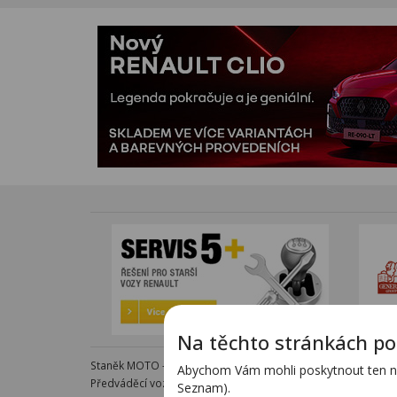
Na těchto stránkách po
Staněk MOTO - autorizovaný dealer KTM - e-shop s komple
Abychom Vám mohli poskytnout ten nej
Předváděcí vozy - kompletní nabídka na specializovaných s
Seznam).