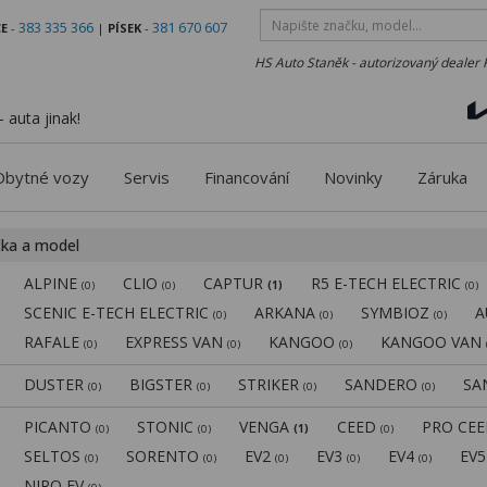
383 335 366
381 670 607
E
-
|
PÍSEK
-
HS Auto Staněk - autorizovaný dealer 
 auta jinak!
Obytné vozy
Servis
Financování
Novinky
Záruka
čka a model
ALPINE
CLIO
CAPTUR
R5 E-TECH ELECTRIC
(0)
(0)
(1)
(0)
SCENIC E-TECH ELECTRIC
ARKANA
SYMBIOZ
A
(0)
(0)
(0)
RAFALE
EXPRESS VAN
KANGOO
KANGOO VAN
(0)
(0)
(0)
DUSTER
BIGSTER
STRIKER
SANDERO
SA
(0)
(0)
(0)
(0)
PICANTO
STONIC
VENGA
CEED
PRO CE
(0)
(0)
(1)
(0)
SELTOS
SORENTO
EV2
EV3
EV4
EV
(0)
(0)
(0)
(0)
(0)
NIRO EV