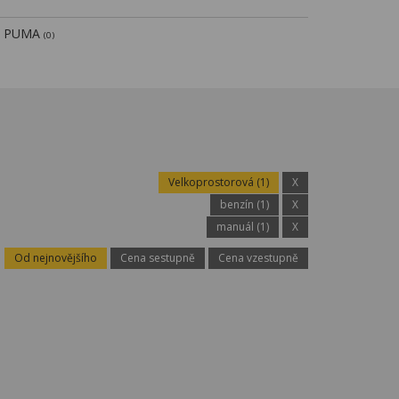
PUMA
(0)
Velkoprostorová (1)
X
benzín (1)
X
manuál (1)
X
Od nejnovějšího
Cena sestupně
Cena vzestupně