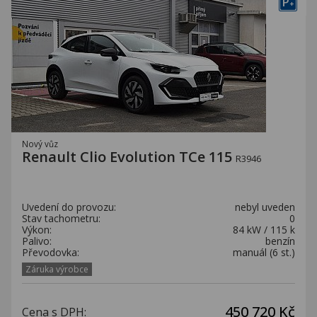
P
+
Nový vůz
Renault Clio Evolution TCe 115
R3946
Uvedení do provozu:
nebyl uveden
Stav tachometru:
0
Výkon:
84 kW / 115 k
Palivo:
benzín
Převodovka:
manuál (6 st.)
Záruka výrobce
450 720 Kč
Cena s DPH: