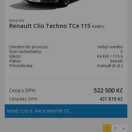
Nový vůz
Renault Clio Techno TCe 115
R3981C
Uvedení do provozu:
nebyl uveden
Stav tachometru:
0
Výkon:
84 kW / 115 k
Palivo:
benzín
Převodovka:
manuál (6 st.)
522 500 Kč
Cena s DPH:
431 819 Kč
Cena bez DPH:
NOVÉ CLIO 6, PACK WINTER TE…
1
2
»