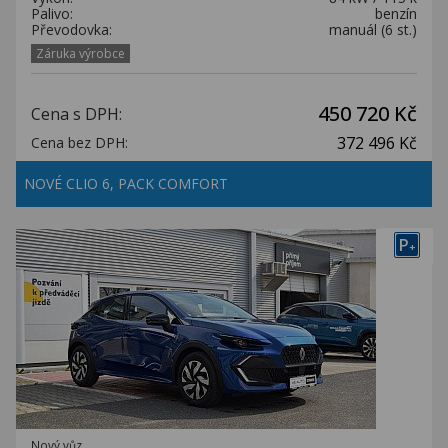
Palivo:
benzín
Převodovka:
manuál (6 st.)
Záruka výrobce
450 720 Kč
Cena s DPH:
372 496 Kč
Cena bez DPH:
NOVÉ CLIO 6, PACK COMFORT
P
+
Nový vůz