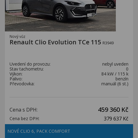
Nový vůz
Renault Clio Evolution TCe 115
R3949
Uvedení do provozu:
nebyl uveden
Stav tachometru:
0
Výkon:
84 kW / 115 k
Palivo:
benzín
Převodovka:
manuál (6 st.)
459 360 Kč
Cena s DPH:
379 637 Kč
Cena bez DPH:
NOVÉ CLIO 6, PACK COMFORT