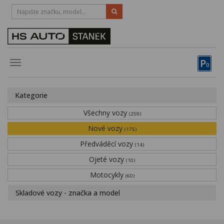
HOTLINE:
STRAKONICE
-
383 335 366
PÍSEK
-
381 670 607
P
Toggle
0
navigation
Vozy, motocykly, elektrokola
Kategorie
Půjčovna
Všechny vozy
(259)
Obytné vozy
Nové vozy
(175)
Předváděcí vozy
Servis
(14)
Ojeté vozy
(10)
Financování
Motocykly
(60)
Novinky
Skladové vozy - značka a model
Záruka