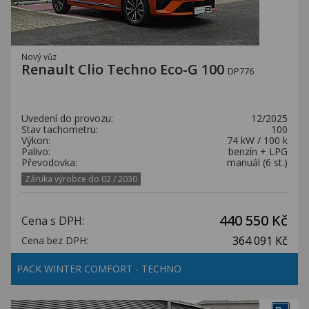
Nový vůz
Renault Clio Techno Eco-G 100
DP776
Uvedení do provozu:
12/2025
Stav tachometru:
100
Výkon:
74 kW / 100 k
Palivo:
benzín + LPG
Převodovka:
manuál (6 st.)
Záruka výrobce do 02 / 2030
440 550 Kč
Cena s DPH:
364 091 Kč
Cena bez DPH:
PACK WINTER COMFORT - TECHNO