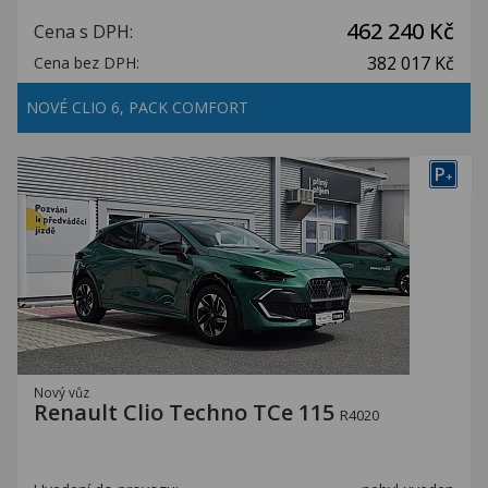
462 240 Kč
Cena s DPH:
382 017 Kč
Cena bez DPH:
NOVÉ CLIO 6, PACK COMFORT
P
+
Nový vůz
Renault Clio Techno TCe 115
R4020