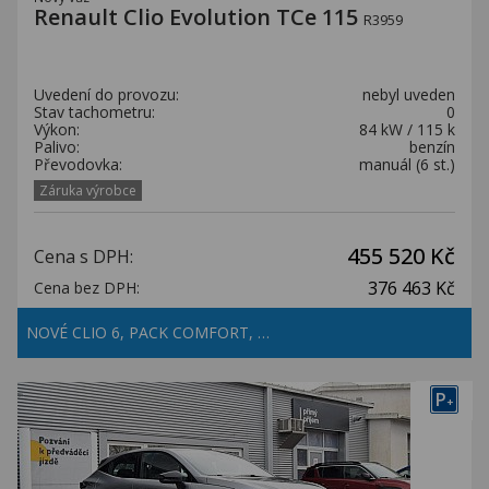
Renault Clio Evolution TCe 115
R3959
Uvedení do provozu:
nebyl uveden
Stav tachometru:
0
Výkon:
84 kW / 115 k
Palivo:
benzín
Převodovka:
manuál (6 st.)
Záruka výrobce
455 520 Kč
Cena s DPH:
376 463 Kč
Cena bez DPH:
NOVÉ CLIO 6, PACK COMFORT, …
P
+