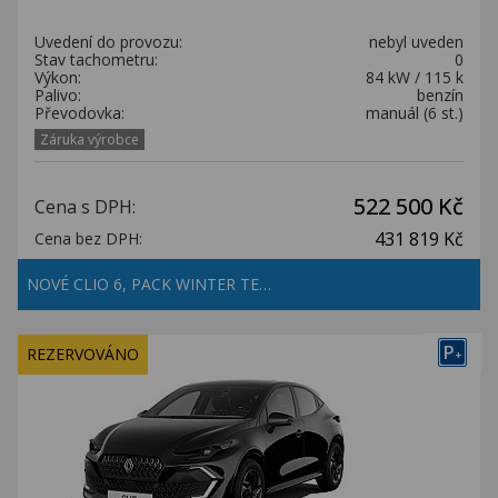
Uvedení do provozu:
nebyl uveden
Stav tachometru:
0
Výkon:
84 kW / 115 k
Palivo:
benzín
Převodovka:
manuál (6 st.)
Záruka výrobce
522 500 Kč
Cena s DPH:
431 819 Kč
Cena bez DPH:
NOVÉ CLIO 6, PACK WINTER TE…
P
REZERVOVÁNO
+