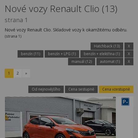
Kariéra
Nové vozy Renault Clio (13)
Kontakty
strana 1
Nové vozy Renault Clio. Skladové vozy k okamžitému odběru.
(strana 1)
Hatchback (13)
X
benzín (11)
benzín + LPG (1)
benzín + elektřina (1)
X
manuál (12)
automat (1)
X
1
2
»
Od nejnovějšího
Cena sestupně
Cena vzestupně
P
+