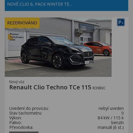
NOVÉ CLIO 6, PACK WINTER TE…
P
REZERVOVÁNO
+
Nový vůz
Renault Clio Techno TCe 115
R3983C
Uvedení do provozu:
nebyl uveden
Stav tachometru:
0
Výkon:
84 kW / 115 k
Palivo:
benzín
Převodovka:
manuál (6 st.)