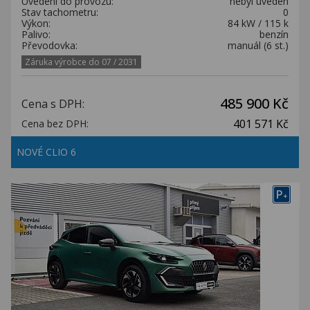
Uvedení do provozu:
nebyl uveden
Stav tachometru:
0
Výkon:
84 kW / 115 k
Palivo:
benzín
Převodovka:
manuál (6 st.)
Záruka výrobce do 07 / 2031
485 900 Kč
Cena s DPH:
401 571 Kč
Cena bez DPH:
NOVÉ CLIO 6
P
+