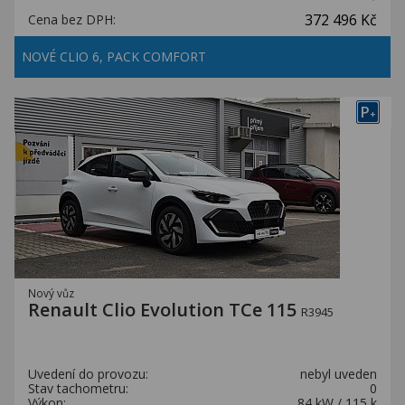
372 496 Kč
Cena bez DPH:
NOVÉ CLIO 6, PACK COMFORT
P
+
Nový vůz
Renault Clio Evolution TCe 115
R3945
Uvedení do provozu:
nebyl uveden
Stav tachometru:
0
Výkon:
84 kW / 115 k