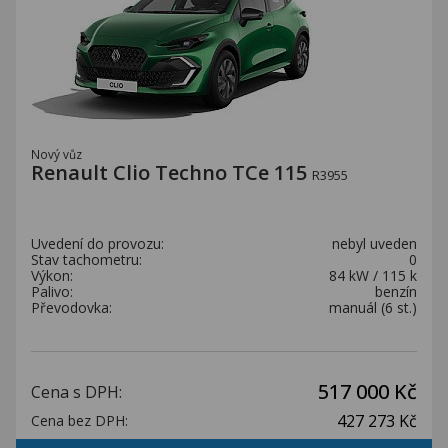
Nový vůz
Renault Clio Techno TCe 115
R3955
Uvedení do provozu:
nebyl uveden
Stav tachometru:
0
Výkon:
84 kW / 115 k
Palivo:
benzín
Převodovka:
manuál (6 st.)
517 000 Kč
Cena s DPH:
427 273 Kč
Cena bez DPH: