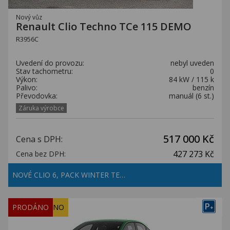
Nový vůz
Renault Clio Techno TCe 115 DEMO
R3956C
Uvedení do provozu:
nebyl uveden
Stav tachometru:
0
Výkon:
84 kW / 115 k
Palivo:
benzín
Převodovka:
manuál (6 st.)
Záruka výrobce
517 000 Kč
Cena s DPH:
427 273 Kč
Cena bez DPH:
NOVÉ CLIO 6, PACK WINTER TE…
P
REZERVOVÁNO
PRODÁNO
+