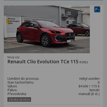
P
+
Nový vůz
Renault Clio Evolution TCe 115
R3952
Uvedení do provozu:
nebyl uveden
Stav tachometru:
0
Výkon:
84 kW / 115 k
Palivo:
benzín
Převodovka:
manuál (6 st.)
Záruka výrobce