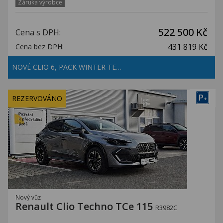
Záruka výrobce
522 500 Kč
Cena s DPH:
431 819 Kč
Cena bez DPH:
NOVÉ CLIO 6, PACK WINTER TE…
P
REZERVOVÁNO
+
Nový vůz
Renault Clio Techno TCe 115
R3982C