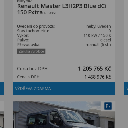
Nový vůz
Renault Master L3H2P3 Blue dCi
150 Extra
R3986C
Uvedení do provozu:
nebyl uveden
Stav tachometru:
0
Výkon:
110 kW / 150 k
Palivo:
diesel
Převodovka:
manuál (6 st.)
Záruka výrobce
1 205 765 Kč
Cena bez DPH:
1 458 976 Kč
Cena s DPH:
VÝDŘEVA ZDARMA
P
+