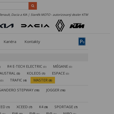
Renault, Dacia a KIA | Staněk MOTO - autorizovaný dealer KTM
P
Kariéra
Kontakty
0
R4 E-TECH ELECTRIC
MÉGANE
)
(0)
(0)
AUSTRAL
KOLEOS
ESPACE
(5)
(1)
(0)
N
TRAFIC
MASTER
(0)
(4)
(8)
SANDERO STEPWAY
JOGGER
(10)
(16)
EED
XCEED
K4
SPORTAGE
(1)
(7)
(9)
(7)
V5
EV6
EV9
PV5
NIRO