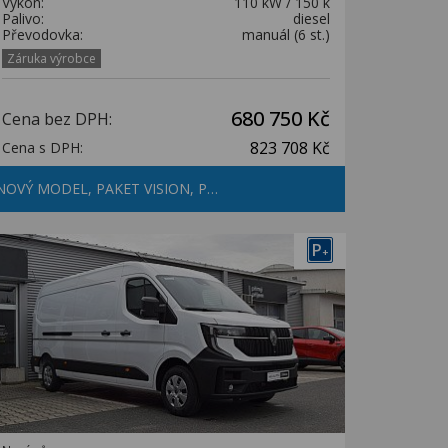
Výkon:
110 kW / 150 k
Palivo:
diesel
Převodovka:
manuál (6 st.)
Záruka výrobce
680 750 Kč
Cena bez DPH:
823 708 Kč
Cena s DPH:
NOVÝ MODEL, PAKET VISION, P…
P
+