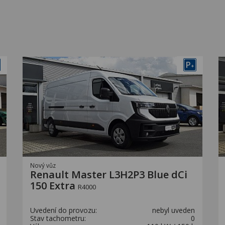
P
+
Nový vůz
Renault Master L3H2P3 Blue dCi
150 Extra
R4000
Uvedení do provozu:
nebyl uveden
Stav tachometru:
0