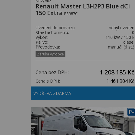
Nový vůz
Renault Master L3H2P3 Blue dCi
150 Extra
R3987C
Uvedení do provozu:
nebyl uveden
Stav tachometru:
0
Výkon:
110 kW / 150 k
Palivo:
diesel
Převodovka:
manuál (6 st.)
Záruka výrobce
1 208 185 Kč
Cena bez DPH:
1 461 904 Kč
Cena s DPH:
VÝDŘEVA ZDARMA
P
+