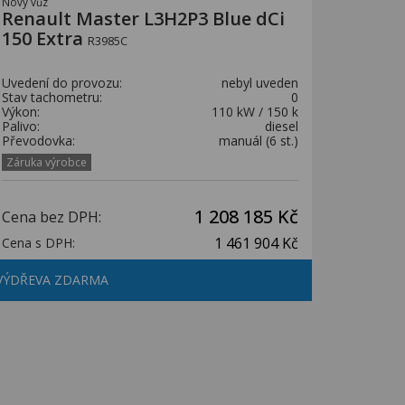
Nový vůz
Renault Master L3H2P3 Blue dCi
150 Extra
R3985C
Uvedení do provozu:
nebyl uveden
Stav tachometru:
0
Výkon:
110 kW / 150 k
Palivo:
diesel
Převodovka:
manuál (6 st.)
Záruka výrobce
1 208 185 Kč
Cena bez DPH:
1 461 904 Kč
Cena s DPH:
VÝDŘEVA ZDARMA