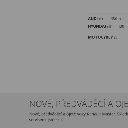
AUDI
RS6
(1)
(1)
HYUNDAI
I30 
(1)
MOTOCYKLY
60
NOVÉ, PŘEDVÁDĚCÍ A OJE
Nové, předváděcí a ojeté vozy Renault Master. Skla
servisem.
(strana 1)