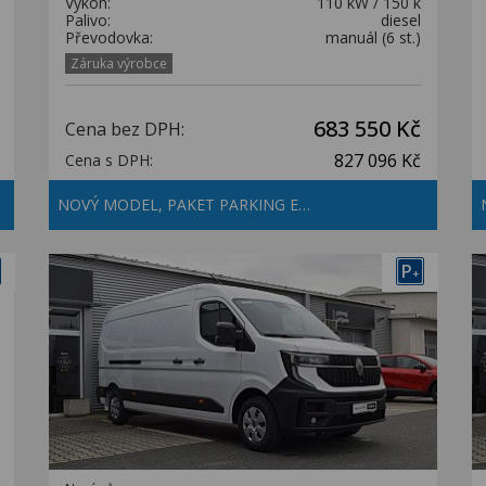
Výkon:
110 kW / 150 k
Palivo:
diesel
Převodovka:
manuál (6 st.)
Záruka výrobce
683 550 Kč
Cena bez DPH:
827 096 Kč
Cena s DPH:
NOVÝ MODEL, PAKET PARKING E…
P
+