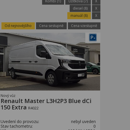
Kombi (1)
Užitková (7)
X
diesel (8)
X
manuál (8)
X
Od nejnovějšího
Cena sestupně
Cena vzestupně
P
+
Nový vůz
Renault Master L3H2P3 Blue dCi
150 Extra
R4022
Uvedení do provozu:
nebyl uveden
Stav tachometru:
0