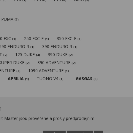
(0)
(1)
(0)
(0)
(0)
PUMA
(1)
50 EXC
250 EXC-F
350 EXC-F
(1)
(1)
(1)
690 ENDURO R
390 ENDURO R
(1)
(1)
MT
125 DUKE
390 DUKE
(2)
(4)
(2)
 SUPER DUKE
390 ADVENTURE
(2)
(2)
VENTURE
1090 ADVENTURE
(3)
(1)
APRILIA
TUONO V4
GASGAS
(1)
(1)
(3)
1
lt Master jsou prověřené a prošly předprodejním