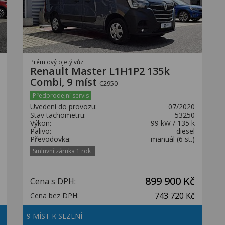
Prémiový ojetý vůz
Renault Master L1H1P2 135k
Combi, 9 míst
C2950
Předprodejní servis
Uvedení do provozu:
07/2020
Stav tachometru:
53250
Výkon:
99 kW / 135 k
Palivo:
diesel
Převodovka:
manuál (6 st.)
Smluvní záruka 1 rok
899 900 Kč
Cena s DPH:
743 720 Kč
Cena bez DPH:
9 MÍST K SEZENÍ