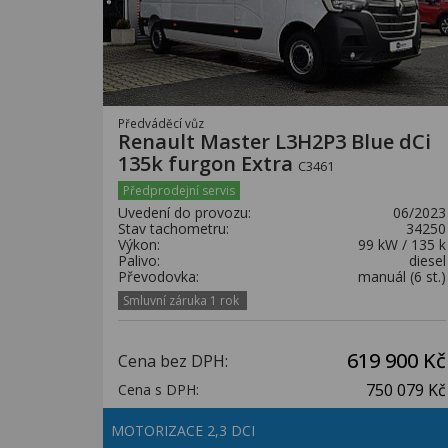
Předváděcí vůz
Renault Master L3H2P3 Blue dCi
135k furgon Extra
C3461
Předprodejní servis
Uvedení do provozu:
06/2023
Stav tachometru:
34250
Výkon:
99 kW / 135 k
Palivo:
diesel
Převodovka:
manuál (6 st.)
Smluvní záruka 1 rok
619 900 Kč
Cena bez DPH:
750 079 Kč
Cena s DPH:
MOTORIZACE 2,3 DCI