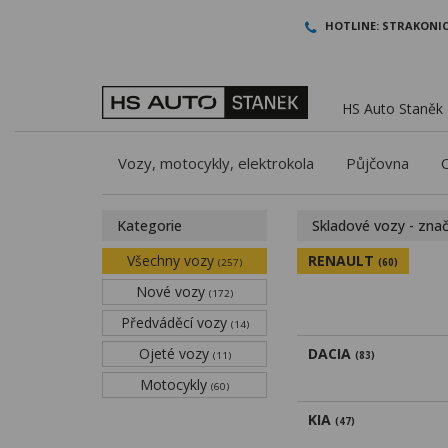
HOTLINE:
STRAKONIC
HS Auto Staněk -
Vozy, motocykly, elektrokola
Půjčovna
Kategorie
Skladové vozy - zna
Všechny vozy
RENAULT
(257)
(60)
Nové vozy
(172)
Předváděcí vozy
(14)
Ojeté vozy
DACIA
(11)
(83)
Motocykly
(60)
KIA
(47)