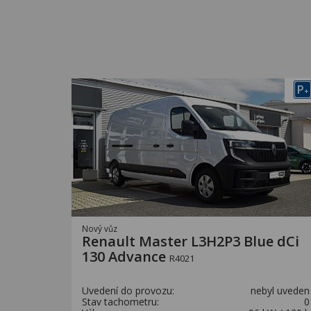
P
+
Nový vůz
Renault Master L3H2P3 Blue dCi
130 Advance
R4021
Uvedení do provozu:
nebyl uveden
Stav tachometru:
0