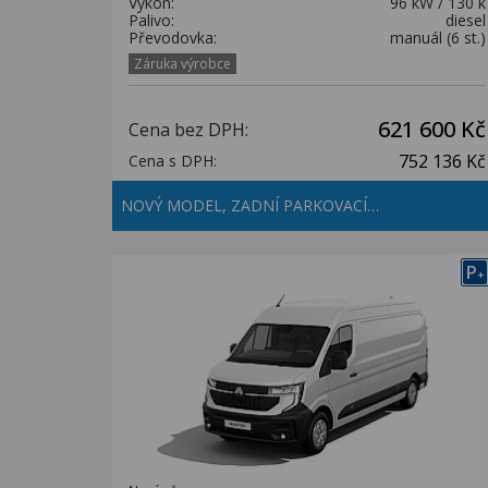
Výkon:
96 kW / 130 k
Palivo:
diesel
Převodovka:
manuál (6 st.)
Záruka výrobce
621 600 Kč
Cena bez DPH:
752 136 Kč
Cena s DPH:
NOVÝ MODEL, ZADNÍ PARKOVACÍ…
P
+