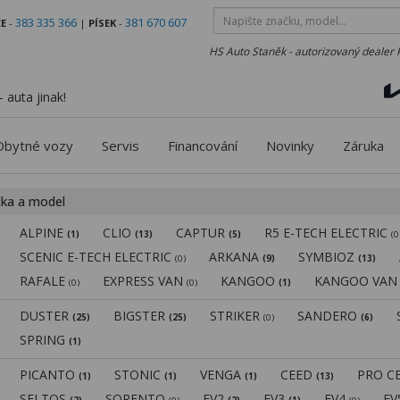
383 335 366
381 670 607
E
-
|
PÍSEK
-
HS Auto Staněk - autorizovaný dealer 
 auta jinak!
Obytné vozy
Servis
Financování
Novinky
Záruka
čka a model
ALPINE
CLIO
CAPTUR
R5 E-TECH ELECTRIC
(1)
(13)
(5)
(0
SCENIC E-TECH ELECTRIC
ARKANA
SYMBIOZ
(0)
(9)
(13)
RAFALE
EXPRESS VAN
KANGOO
KANGOO VA
(0)
(0)
(1)
DUSTER
BIGSTER
STRIKER
SANDERO
(25)
(25)
(0)
(6)
SPRING
(1)
PICANTO
STONIC
VENGA
CEED
PRO C
(1)
(1)
(1)
(13)
SELTOS
SORENTO
EV2
EV3
EV4
E