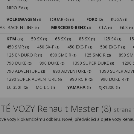
(2)
(0)
(2)
(1)
(0)
NIRO EV
(1)
VOLKSWAGEN
TOUAREG
FORD
KUGA
(1)
(1)
(2)
(1)
FASTBACK N LINE
MERCEDES-BENZ
CLA
GLS
(1)
(2)
(1)
(1)
KTM
50 SX
65 SX
85 SX
125 SX
1
(55)
(1)
(2)
(1)
(1)
450 SMR
450 SX-F
450 EXC-F
500 EXC-F
(1)
(1)
(1)
(2)
125 ENDURO R
690 SMC R
125 SMC R
890 S
(1)
(1)
(2)
790 DUKE
990 DUKE
1390 SUPER DUKE
1290
(2)
(2)
(5)
790 ADVENTURE
890 ADVENTURE
1390 SUPER AD
(2)
(2)
1290 SUPER ADVENTURE
990 RC R
990 DUKE R
(4)
(2)
(1)
EC 350F
MC-E 5
YAMAHA
XJR1300
(2)
(1)
(1)
(1)
TÉ VOZY Renault Master (8)
strana 
dové vozy k okamžitému odběru. Nové, předváděcí a ojeté vozy Renau