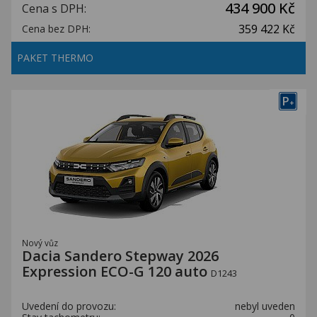
434 900 Kč
Cena s DPH:
359 422 Kč
Cena bez DPH:
PAKET THERMO
P
+
Nový vůz
Dacia Sandero Stepway 2026
Expression ECO-G 120 auto
D1243
Uvedení do provozu:
nebyl uveden