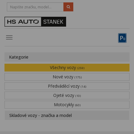
HOTLINE:
STRAKONICE
-
383 335 366
PÍSEK
-
381 670 607
P
Toggle
0
navigation
Vozy, motocykly, elektrokola
Kategorie
Půjčovna
Všechny vozy
(259)
Obytné vozy
Nové vozy
(175)
Předváděcí vozy
Servis
(14)
Ojeté vozy
(10)
Financování
Motocykly
(60)
Novinky
Skladové vozy - značka a model
Záruka