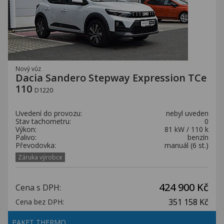
Nový vůz
Dacia Sandero Stepway Expression TCe
110
D1220
Uvedení do provozu:
nebyl uveden
Stav tachometru:
0
Výkon:
81 kW / 110 k
Palivo:
benzín
Převodovka:
manuál (6 st.)
Záruka výrobce
424 900 Kč
Cena s DPH:
351 158 Kč
Cena bez DPH:
PAKET THERMO