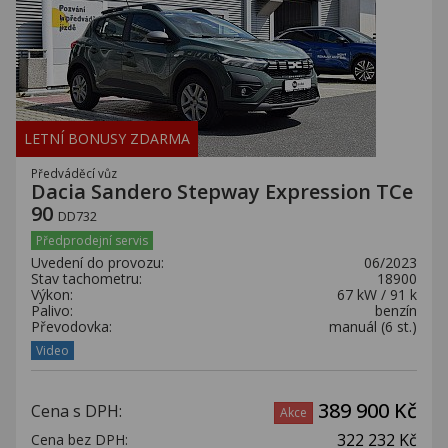
LETNÍ BONUSY ZDARMA
Předváděcí vůz
Dacia Sandero Stepway Expression TCe
90
DD732
Předprodejní servis
Uvedení do provozu:
06/2023
Stav tachometru:
18900
Výkon:
67 kW / 91 k
Palivo:
benzín
Převodovka:
manuál (6 st.)
Video
389 900 Kč
Cena s DPH:
Akce
322 232 Kč
Cena bez DPH: