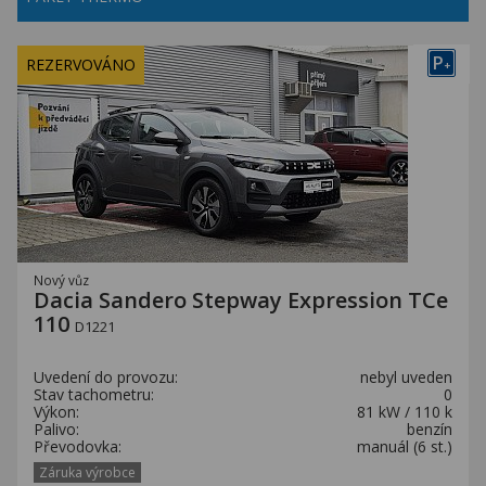
P
REZERVOVÁNO
+
Nový vůz
Dacia Sandero Stepway Expression TCe
110
D1221
Uvedení do provozu:
nebyl uveden
Stav tachometru:
0
Výkon:
81 kW / 110 k
Palivo:
benzín
Převodovka:
manuál (6 st.)
Záruka výrobce