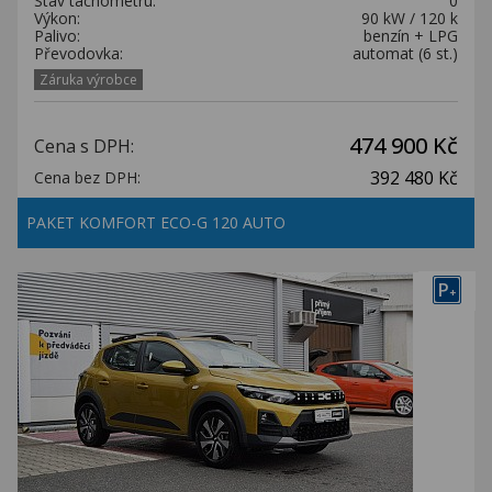
Stav tachometru:
0
Výkon:
90 kW / 120 k
Palivo:
benzín + LPG
Převodovka:
automat (6 st.)
Záruka výrobce
474 900 Kč
Cena s DPH:
392 480 Kč
Cena bez DPH:
PAKET KOMFORT ECO-G 120 AUTO
P
+