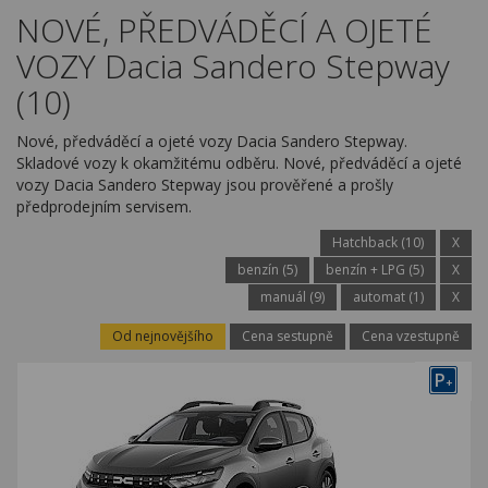
Kariéra
NOVÉ, PŘEDVÁDĚCÍ A OJETÉ
VOZY Dacia Sandero Stepway
Kontakty
(10)
Nové, předváděcí a ojeté vozy Dacia Sandero Stepway.
Skladové vozy k okamžitému odběru. Nové, předváděcí a ojeté
vozy Dacia Sandero Stepway jsou prověřené a prošly
předprodejním servisem.
Hatchback (10)
X
benzín (5)
benzín + LPG (5)
X
manuál (9)
automat (1)
X
Od nejnovějšího
Cena sestupně
Cena vzestupně
P
+