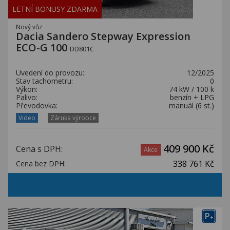
LETNÍ BONUSY ZDARMA
Nový vůz
Dacia Sandero Stepway Expression
ECO-G 100
DD801C
Uvedení do provozu:
12/2025
Stav tachometru:
0
Výkon:
74 kW / 100 k
Palivo:
benzín + LPG
Převodovka:
manuál (6 st.)
Video
Záruka výrobce
409 900 Kč
Cena s DPH:
Akce
338 761 Kč
Cena bez DPH:
P
+