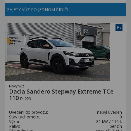
ZAJETÝ VŮZ PO JEDNOM ŘIDIČI
P
+
Nový vůz
Dacia Sandero Stepway Extreme TCe
110
D1223
Uvedení do provozu:
nebyl uveden
Stav tachometru:
0
Výkon:
81 kW / 110 k
Palivo:
benzín
Převodovka:
manuál (6 st.)