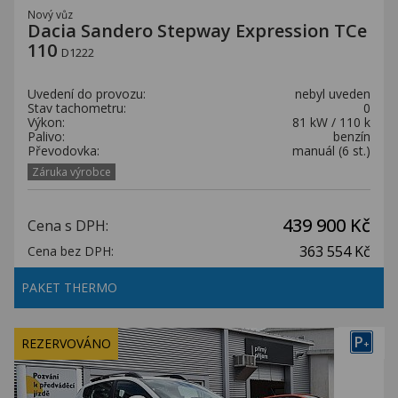
Nový vůz
Dacia Sandero Stepway Expression TCe
110
D1222
Uvedení do provozu:
nebyl uveden
Stav tachometru:
0
Výkon:
81 kW / 110 k
Palivo:
benzín
Převodovka:
manuál (6 st.)
Záruka výrobce
439 900 Kč
Cena s DPH:
363 554 Kč
Cena bez DPH:
PAKET THERMO
P
REZERVOVÁNO
+