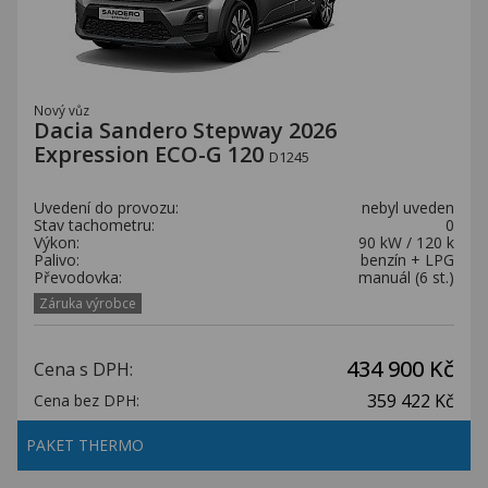
Nový vůz
Dacia Sandero Stepway 2026
Expression ECO-G 120
D1245
Uvedení do provozu:
nebyl uveden
Stav tachometru:
0
Výkon:
90 kW / 120 k
Palivo:
benzín + LPG
Převodovka:
manuál (6 st.)
Záruka výrobce
434 900 Kč
Cena s DPH:
359 422 Kč
Cena bez DPH:
PAKET THERMO